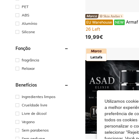
PET
ABS
Skin Atelier
Armaf ANSAM – KAYAAN T
EU Warehouse
NEW
Alumínio
26 Left
Silicone
19,99€
Fonção
fragrância
Relaxar
Benefícios
Ingredientes limpos
Utilizamos cookie
Crueldade livre
a melhor experiên
Livre de álcool
preferência de c
todos os cookies 
Vegano
personalizar o c
Sem parabenos
selecionar "Rejei
funcionar. Você 
Sem perfume