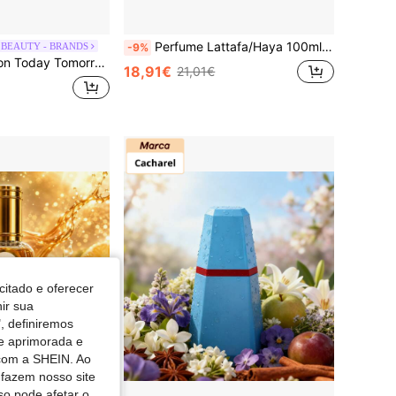
Perfume Lattafa/Haya 100ml, presente ideal para feriados, Páscoa e aniversários.
 BEAUTY - BRANDS
-9%
ays Eau De Parfum 50 ml – Eau De Parfum, Long-Lasting, For Women, Floral, Gold, Butterfly Blossom, Suitable For Daily Wear
18,91€
21,01€
citado e oferecer
nir sua
, definiremos
de aprimorada e
 com a SHEIN. Ao
 fazem nosso site
so pode afetar o