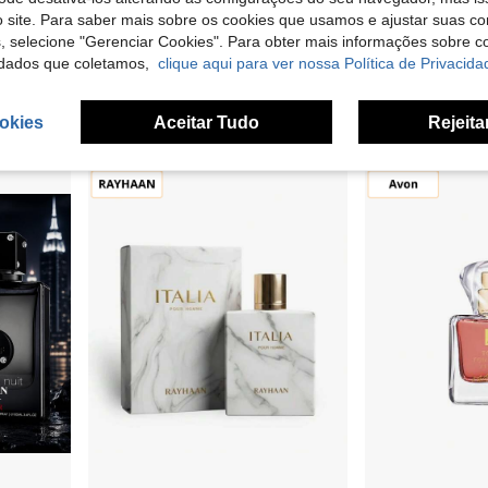
 site. Para saber mais sobre os cookies que usamos e ajustar suas co
speciada, Amadeirada e Âmbar
KAYALI Perfume
Skin Atelier
EU Warehouse
s, selecione "Gerenciar Cookies". Para obter mais informações sobre 
EU Warehouse
N
dados que coletamos,
clique aqui para ver nossa Política de Privacida
29,00€
6,99€
11
outros vendedores
okies
Aceitar Tudo
Rejeita