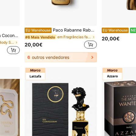
Paco Rabanne Rabanne 1 Million Eau de Toilette - 100ml/3.4fl oz - Fragrância de grife de longa duração para homens com tangerina, canela e âmbar - Perfume masculino de luxo em spray
EU Warehouse
EU Warehouse
N
 Perfumes - ✅ Entrega em 24/72 horas
em Fragrâncias favoritas Perfume&Desodorizante Cor
#6 Mais Vendido
20,00€
em O seu Body Splash exclusivo Perfume&Desodorizan
20,00€
6
outros vendedores