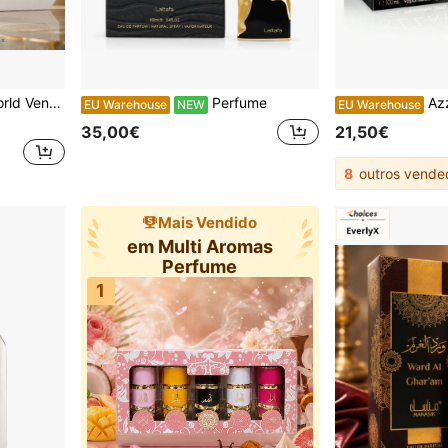
 Women's Perfume
Perfume
Azzaro The Most Wanted 100ml Parfum - Colônia M
EU Warehouse
NEW
EU Warehouse
35,00€
21,50€
8
outros vende
Mais Vendido
em Multi Aromas
Perfume
1