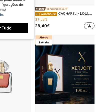
nfigurações de
Fragrance Isle
como
Lattafa Clive Dorris ECLAIRE – Eau de Parfum 50 ml
CACHAREL - LOULOU 30ML - EAU DE PARFUM PARA MULHERES
EW
EU Warehouse
de.
37 Left
28,40€
r Tudo