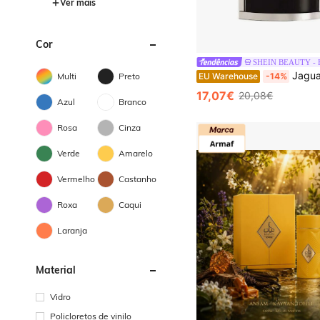
Ver mais
Cor
SHEIN BEAUTY -
Jaguar Classic Black Eau De Toilette 100 ml – Eau De Toilette,
EU Warehouse
-14%
Multi
Preto
17,07€
20,08€
Azul
Branco
Rosa
Cinza
Verde
Amarelo
Vermelho
Castanho
Roxa
Caqui
Laranja
Material
Vidro
Policloretos de vinilo