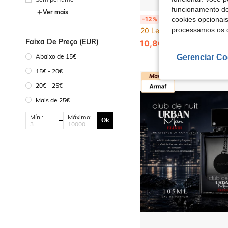
funcionamento do
Ver mais
Lattafa Asad Elixir EDP 100ML Fragrância Masculina de Longa Duração, Quente, E
-12%
cookies opcionai
processamos os 
20 Left
Faixa De Preço (EUR)
10,86€
12,38€
Abaixo de 15€
Gerenciar Co
15€ - 20€
20€ - 25€
Mais de 25€
Mín.:
Máximo:
Ok