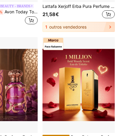
Lattafa Xerjoff Erba Pura Perfume 100ML Eau De Parfum de Luxo Unissexo com Notas Frutadas, Cítricas e de Almíscar de Longa Duração
 BEAUTY - BRANDS
Avon Today Tomorrow Always Radiance Eau De Parfum 50 ml – Eau De Parfum, Long-Lasting, For Women, Floral, Gold, Suitable For Daily Wear
%
21,58€
1
outros vendedores