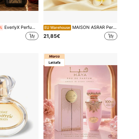
EverlyX Perfume Ward Al Ghar'am Manasik 100ml - Eau de Parfum com notas florais e orientais que despertam a paixão, perfeito para quem busca um aroma elegante, sedutor e duradouro em uma luxuosa apresentação árabe - ✅ Envio em 24/48 horas
MAISON ASRAR Perfume
%
EU Warehouse
21,85€