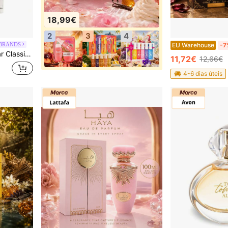
18,99€
2
3
4
 BRANDS
EU Warehouse
-7
 Long Lasting, For Men, Woody, Black, Sandalwood, Suitable For Daily Office Wear
11,72€
12,66€
4-6 dias úteis