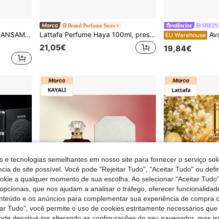
Brand Perfume Store
SHEIN
OFFEE – Eau de Parfum 100 ml
Lattafa Perfume Haya 100ml, presente ideal para feriados, Páscoa e aniversários.
Avon Today Tomorrow Alw
EU Warehouse
21,05€
19,84€
s e tecnologias semelhantes em nosso site para fornecer o serviço soli
cia de site possível. Você pode "Rejeitar Tudo", "Aceitar Tudo" ou defi
ookie a qualquer momento de sua escolha. Ao selecionar "Aceitar Tudo"
opcionais, que nos ajudam a analisar o tráfego, oferecer funcionalida
onteúdo e os anúncios para complementar sua experiência de compra
tar Tudo", você permite o uso de cookies estritamente necessários que
pode desativá-los alterando as configurações do seu navegador, mas is