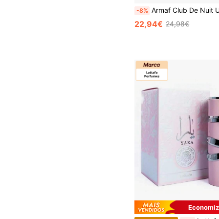
Armaf Club De Nuit Urban Man Elixir EDP 105ML Perfume Masculino Fragrância Fresca Amadeirada Es
-8%
22,94€
24,98€
Economiza