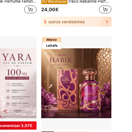
al Frutado Almíscar Jasmim Pera Longa Duração Eau De Parfum
Paco Rabanne Perfume 1 Million Paco Rabane - 100 ml (3,4 oz) - Perfume masculino com feromônios, colônia masculina com fragrância duradoura, ideal para presentear em ocasiões especiais, como o trajeto diário para a faculdade ou o Dia dos Namorados.
EU Warehouse
24,00€
5
outros vendedores
conomizar 3,07€