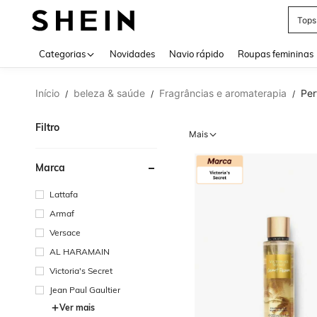
Tops
Use up 
Categorias
Novidades
Navio rápido
Roupas femininas
Início
beleza & saúde
Fragrâncias e aromaterapia
Pe
/
/
/
Filtro
Mais
Marca
Lattafa
Armaf
Versace
AL HARAMAIN
Victoria's Secret
Jean Paul Gaultier
Ver mais