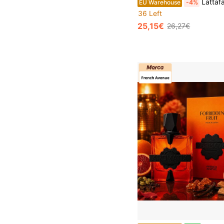
Lattafa Perfumes Perfume Yara Original 100ml, Perfume Árabe de Longa Duração Feminino, Eau de Parfum Importado de Duba
EU Warehouse
-4%
36 Left
25,15€
26,27€