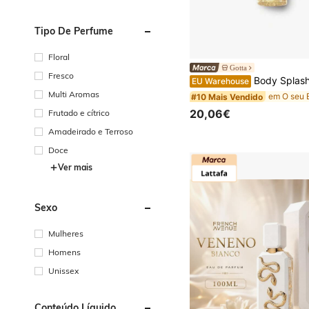
Tipo De Perfume
Floral
Gotta
Fresco
Body Splash Coconut Passion - Victoria's Secret - 250 ml -
EU Warehouse
Multi Aromas
#10 Mais Vendido
20,06€
Frutado e cítrico
Amadeirado e Terroso
Doce
Ver mais
Sexo
Mulheres
Homens
Unissex
Conteúdo Líquido