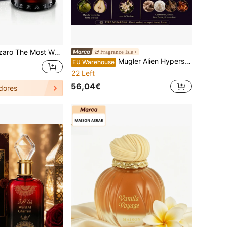
asculina Intensa - Fragrância Picante e Sedutora para Encontros Românticos - Longa Duração - Perfumes de Luxo Irresistíveis para Homens, possui um acabamento rico e texturizado, com uma fragrância duradoura ideal para encontros, festas e jantares.
Fragrance Isle
Mugler Alien Hypersense 60ml Eau de Parfum Recarregável Talisman Floral Amadeirado Mandarim Pêra Jasmim Sambac
EU Warehouse
22 Left
56,04€
dores