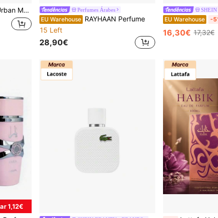
peciada Aromática de Longa Duração
Perfumes Árabes
SHEIN
RAYHAAN Perfume
EU Warehouse
EU Warehouse
-5
15 Left
16,30€
17,32€
28,90€
r 1,12€