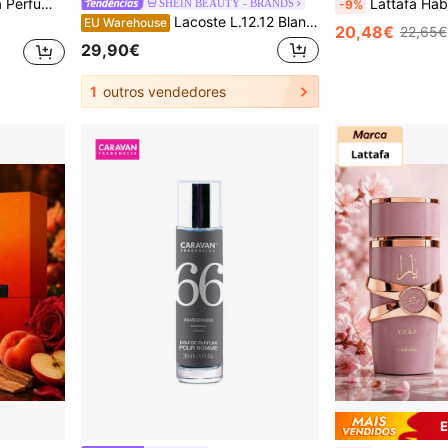
i, Perfume Yara Candy Original 100ml, Perfume Yara Tous Original 100ml, Perfume Yara MOI White Original 100ml
Lattafa Habik Perfume Feminino 100ML Flor
SHEIN BEAUTY - BRANDS
-9%
Lacoste L.12.12 Blanc Eau De Toilette 50 ml – Eau De Toilette, Long-Lasting, For Men, Woody, White, Cardamom, Suitable For Daily Wear
EU Warehouse
20,48€
22,65€
29,90€
1
outros vendedores
E