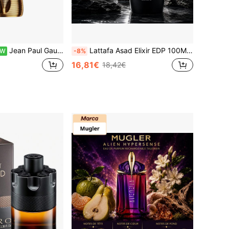
Jean Paul Gaultier Le Male Elixir Parfum - Colônia amadeirada aromática de longa duração para homens com lavanda, fava tonka e âmbar quente - Elixir Parfum de luxo 125ml
Lattafa Asad Elixir EDP 100ML Perfume Masculino de Longa Duração com Fragrância Quente, Especiada, Amadeirada e Âmbar.
EW
-8%
16,81€
18,42€