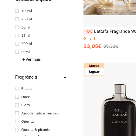
100ml
250ml
30ml
Lattafa Fragrance World Veneno Bianco 100ml
-6%
15ml
2 Left
200ml
33,05€
35,33€
50ml
Ver mais
Fragrância
Fresco
Doce
Floral
Amadeirado e Terroso
Oriental
Quente & picante