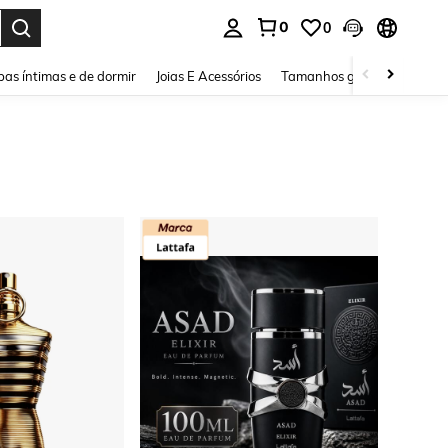
0
0
ar. Press Enter to select.
as íntimas e de dormir
Joias E Acessórios
Tamanhos grandes
Sapa