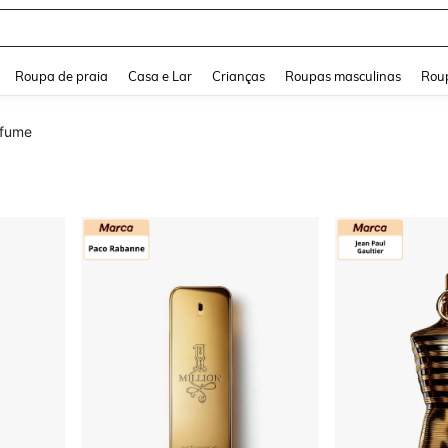
and down arrow keys to navigate search Buscas recentes and Pesquisar e Encontr
Roupa de praia
Casa e Lar
Crianças
Roupas masculinas
Roup
rfume