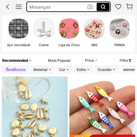
Pendentes Aço Inoxidavel
Charms
Pingentes
Aço Inoxidável
Cobre
Liga de Zinco
ABS
PMMA
Recommended
Most Popular
Price
Filtro
Material
Cor
Estilo
Ocasião
elemen