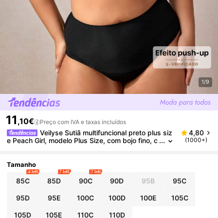
1/9
11
,10€
Preço com IVA e taxas incluídos
Veilyse Sutiã multifuncional preto plus siz
4,80
e Peach Girl, modelo Plus Size, com bojo fino, c
(1000+)
onfortável e respirável, com aro para levantar e
modelar o corpo.
Tamanho
4 left
7 left
7 left
85C
85D
90C
90D
95B
95C
95D
95E
100C
100D
100E
105C
105D
105E
110C
110D