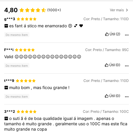
7.5K Seguidores
4,63
4,80
(1000+)
Ver mais
g***3
Cor: Preto / Tamanho: 110D
es
fant
á
stico
me
enamorado
😍
💕
❤️
7.5K Seguidores
4,63
Útil
(2)
Do mesmo item
7.5K Seguidores
4,63
F***i
Cor: Preto / Tamanho: 95C
Valid
😌😌😌😌😌😌😌😌😌😌😌😌😌😌😌
Útil
(0)
Do mesmo item
7.5K Seguidores
4,63
t***9
Cor: Preto / Tamanho: 110D
7.5K Seguidores
4,63
muito
bom
,
mas
ficou
grande
!
Útil
(0)
Do mesmo item
7.5K Seguidores
4,63
3***2
Cor: Preto / Tamanho: 100C
o
suti
ã
é
de
boa
qualidade
igual
á
imagem
.
apenas
o
tamanho
é
muito
grande
.
geralmente
uso
o
100C
mas
este
fica
muito
grande
na
copa