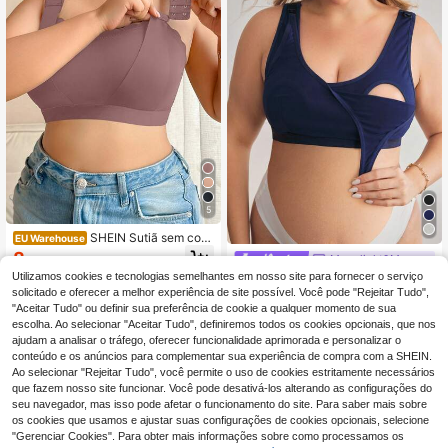
5
SHEIN Sutiã sem cost
EU Warehouse
ura minimalista plus size sem aro
8
Moonlight&Mama
,41€
8,49€
Utilizamos cookies e tecnologias semelhantes em nosso site para fornecer o serviço
Moonlight&Mama Suti
EU Warehouse
ã de amamentação plus size para m
solicitado e oferecer a melhor experiência de site possível. Você pode "Rejeitar Tudo",
9
,99€
aternidade, confortável, cor sólida
"Aceitar Tudo" ou definir sua preferência de cookie a qualquer momento de sua
escolha. Ao selecionar "Aceitar Tudo", definiremos todos os cookies opcionais, que nos
ajudam a analisar o tráfego, oferecer funcionalidade aprimorada e personalizar o
conteúdo e os anúncios para complementar sua experiência de compra com a SHEIN.
Ao selecionar "Rejeitar Tudo", você permite o uso de cookies estritamente necessários
que fazem nosso site funcionar. Você pode desativá-los alterando as configurações do
seu navegador, mas isso pode afetar o funcionamento do site. Para saber mais sobre
os cookies que usamos e ajustar suas configurações de cookies opcionais, selecione
"Gerenciar Cookies". Para obter mais informações sobre como processamos os