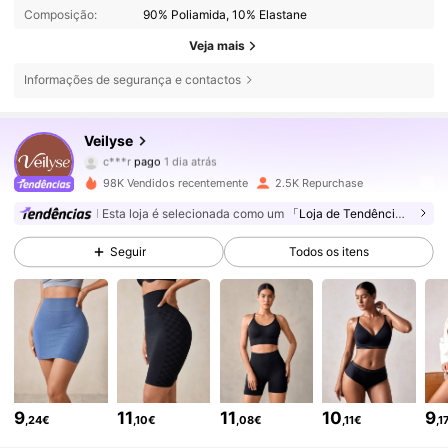
Composição:
90% Poliamida, 10% Elastane
Veja mais
Informações de segurança e contactos
7.5K Seguidores
4,63
Veilyse
c***r
pago
1 dia atrás
e***7
seguiu
5 horas atrás
98K Vendidos recentemente
2.5K Repurchase
7.5K Seguidores
4,63
Esta loja é selecionada como um
「Loja de Tendências」
Seguir
Todos os itens
7.5K Seguidores
4,63
7.5K Seguidores
4,63
7.5K Seguidores
4,63
9
11
11
10
9
,24€
,10€
,08€
,11€
,1