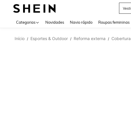
Vest
Use up 
Categorias
Novidades
Navio rápido
Roupas femininas
Início
Esportes & Outdoor
Reforma externa
Cobertura
/
/
/