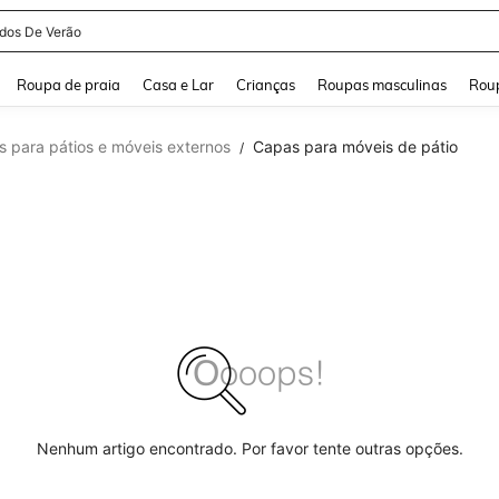
idos De Verão
and down arrow keys to navigate search Buscas recentes and Pesquisar e Encontr
Roupa de praia
Casa e Lar
Crianças
Roupas masculinas
Roup
s para pátios e móveis externos
Capas para móveis de pátio
/
Nenhum artigo encontrado. Por favor tente outras opções.