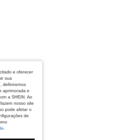
citado e oferecer
nir sua
, definiremos
de aprimorada e
 com a SHEIN. Ao
 fazem nosso site
so pode afetar o
nfigurações de
como
de.