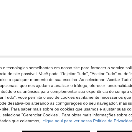
s e tecnologias semelhantes em nosso site para fornecer o serviço soli
cia de site possível. Você pode "Rejeitar Tudo", "Aceitar Tudo" ou defi
ookie a qualquer momento de sua escolha. Ao selecionar "Aceitar Tudo"
opcionais, que nos ajudam a analisar o tráfego, oferecer funcionalida
onteúdo e os anúncios para complementar sua experiência de compra
tar Tudo", você permite o uso de cookies estritamente necessários que
pode desativá-los alterando as configurações do seu navegador, mas is
 site. Para saber mais sobre os cookies que usamos e ajustar suas co
s, selecione "Gerenciar Cookies". Para obter mais informações sobre 
dados que coletamos,
clique aqui para ver nossa Política de Privacida