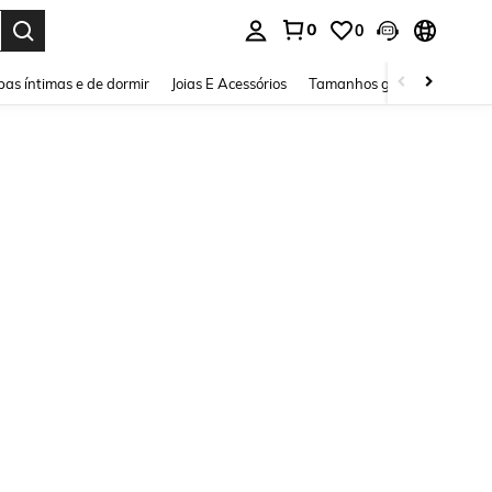
0
0
ar. Press Enter to select.
as íntimas e de dormir
Joias E Acessórios
Tamanhos grandes
Sapa