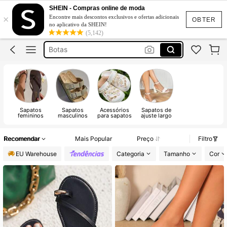
Sandalias Mulher Verão
SHEIN - Compras online de moda
×
Encontre mais descontos exclusivos e ofertas adicionais
Sandálias
OBTER
no aplicativo da SHEIN!
(5,142)
Botas
Sandália Feminina
Chinelos
Sandalias Mulher Verão
Sapatos
Sapatos
Acessórios
Sapatos de
femininos
masculinos
para sapatos
ajuste largo
Recomendar
Mais Popular
Preço
Filtro
EU Warehouse
Categoria
Tamanho
Cor