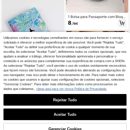
1 Bolsa para Passaporte com Bloqu
eio RFID, Carteira de Viagem de Alt
8
,78€
a Qualidade, Comporta Vários Pass
aportes, Passagens Aéreas e Docu
mentos, Alça de Pulso Removível, P
resente Ideal para o Dia dos Namor
Utilizamos cookies e tecnologias semelhantes em nosso site para fornecer o serviço
ados, Presente Perfeito para Espos
solicitado e oferecer a melhor experiência de site possível. Você pode "Rejeitar Tudo",
a ou Namorada, Essencial para Viag
"Aceitar Tudo" ou definir sua preferência de cookie a qualquer momento de sua
ens e Férias, Capa para Passaporte,
escolha. Ao selecionar "Aceitar Tudo", definiremos todos os cookies opcionais, que nos
Porta-Passaporte para Todas as Est
ajudam a analisar o tráfego, oferecer funcionalidade aprimorada e personalizar o
ações: Primavera, Verão, Outono e I
nverno, Essencial para Viagens e F
conteúdo e os anúncios para complementar sua experiência de compra com a SHEIN.
érias em Família
Ao selecionar "Rejeitar Tudo", você permite o uso de cookies estritamente necessários
que fazem nosso site funcionar. Você pode desativá-los alterando as configurações do
Estojo para passaporte com padrão
seu navegador, mas isso pode afetar o funcionamento do site. Para saber mais sobre
floral Porta-passaporte Capa para p
os cookies que usamos e ajustar suas configurações de cookies opcionais, selecione
5
,83€
assaporte Carteira para passaporte
"Gerenciar Cookies". Para obter mais informações sobre como processamos os
Bolsa para passaporte Bolsa para p
dados que coletamos,
clique aqui para ver nossa Política de Privacidade.
assaporte Artigos de viagem Organi
zador de viagem Itens de viagem C
arteira de viagem Porta-passaporte
Rejeitar Tudo
Carteira para passaporte Bolsa para
1
férias na praia Férias de verão e nat
7
al
0
Aceitar Tudo
Harry Potter
HARRY POTTER X SHEIN Porta-pa
ssaporte PU com emblema e letras
Gerenciar Cookies