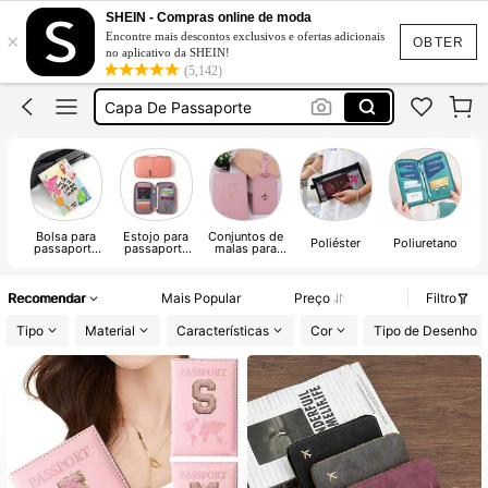
Capa Passaporte
SHEIN - Compras online de moda
×
Encontre mais descontos exclusivos e ofertas adicionais
Viagem
OBTER
no aplicativo da SHEIN!
(5,142)
Capa De Passaporte
Capa Para Passaporte
Passaporte Personalizado
Capa Passaporte
Bolsa para
Estojo para
Conjuntos de
Poliéster
Poliuretano
passaporte
passaporte
malas para
pequena
grande
passaportes
Recomendar
Mais Popular
Preço
Filtro
Tipo
Material
Características
Cor
Tipo de Desenho