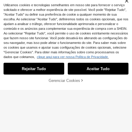
em Areia
nalizada, Resistente à Areia, Acess
ório de Viagem para Piscina e Roup
Utilizamos cookies e tecnologias semelhantes em nosso site para fornecer o serviço
a de Praia, Férias de Verão
solicitado e oferecer a melhor experiência de site possível. Você pode "Rejeitar Tudo",
"Aceitar Tudo" ou definir sua preferência de cookie a qualquer momento de sua
escolha. Ao selecionar "Aceitar Tudo", definiremos todos os cookies opcionais, que nos
ajudam a analisar o tráfego, oferecer funcionalidade aprimorada e personalizar o
conteúdo e os anúncios para complementar sua experiência de compra com a SHEIN.
Ao selecionar "Rejeitar Tudo", você permite o uso de cookies estritamente necessários
que fazem nosso site funcionar. Você pode desativá-los alterando as configurações do
seu navegador, mas isso pode afetar o funcionamento do site. Para saber mais sobre
os cookies que usamos e ajustar suas configurações de cookies opcionais, selecione
"Gerenciar Cookies". Para obter mais informações sobre como processamos os
dados que coletamos,
clique aqui para ver nossa Política de Privacidade.
Rejeitar Tudo
Aceitar Tudo
Ao clicar em 'Personalizar', você concorda com estes Termos e Condições.
Gerenciar Cookies
Personalize agora