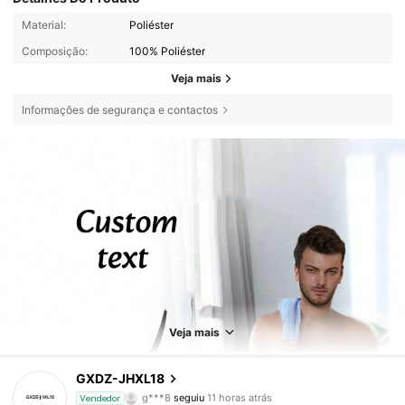
Material:
Poliéster
Composição:
100% Poliéster
Veja mais
Informações de segurança e contactos
Veja mais
1.9K Seguidores
4,82
GXDZ-JHXL18
n***i
está a navegar
Vendedor