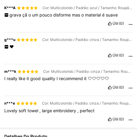
K***A
Cor: Multicolorido / Padrão: azul / Tamanho: Roupão de 31x55 polegadas
grava
çã
o
um
pouco
disforme
mas
o
material
é
suave
Útil
(0)
g***u
Cor: Multicolorido / Padrão: cinza / Tamanho: Roupão de 31x55 polegadas
❤️
Útil
(0)
m***k
Cor: Multicolorido / Padrão: cinza / Tamanho: Roupão de 31x55 polegadas
I
really
like
it
good
quality
I
recommend
it
🤍🤍🤍🤍🤍
Útil
(0)
n***e
Cor: Multicolorido / Padrão: cinza / Tamanho: Roupão de 31x55 polegadas
Lovely
soft
towel
,
large
embroidery
,
perfect
Útil
(0)
Detalhes Do Produto