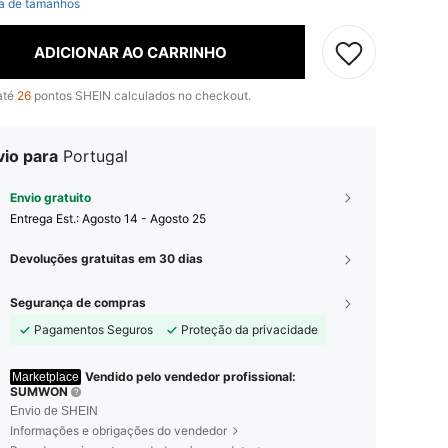
a de tamanhos
ADICIONAR AO CARRINHO
até
26
pontos SHEIN calculados no checkout.
vio para
Portugal
Envio gratuito
Entrega Est.:
Agosto 14 - Agosto 25
Devoluções gratuitas em 30 dias
Segurança de compras
Pagamentos Seguros
Proteção da privacidade
Vendido pelo vendedor profissional:
Marketplace
SUMWON
Envio de SHEIN
Informações e obrigações do vendedor