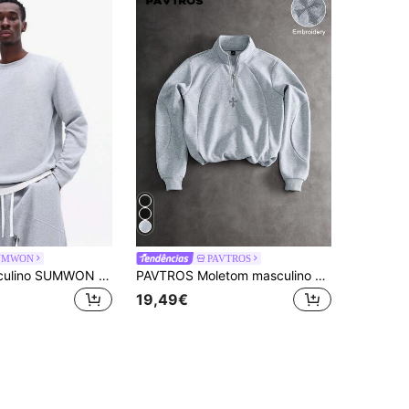
UMWON
PAVTROS
Moletom masculino SUMWON cinza mesclado com gola redonda e mangas compridas, modelo casual liso.
PAVTROS Moletom masculino streetwear mais vendido com zíper parcial, design patchwork, pequeno logotipo bordado, reunião de amigos, presente para namorado/marido, presente de aniversário, moletom masculino
19,49€