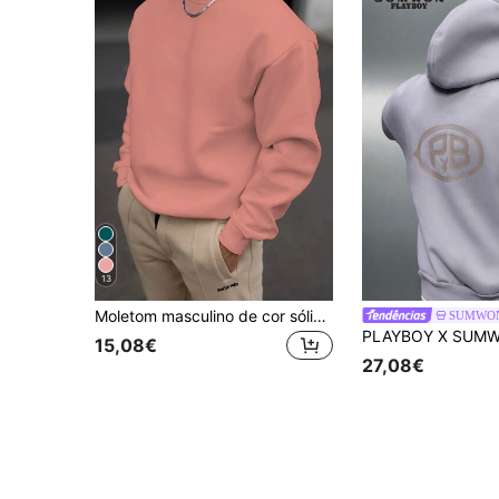
13
Moletom masculino de cor sólida, estilo pulôver, para primavera e outono, manga longa.
SUMWO
15,08€
27,08€