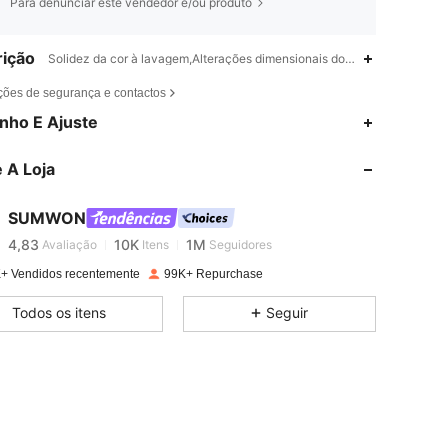
Para denunciar este vendedor e/ou produto
ição
Solidez da cor à lavagem,Alterações dimensionais dos tecidos após a l
ções de segurança e contactos
nho E Ajuste
4,83
10K
1M
 A Loja
4,83
10K
1M
SUMWON
4,83
10K
1M
Avaliação
Itens
Seguidores
+ Vendidos recentemente
99K+ Repurchase
4,83
10K
1M
Todos os itens
Seguir
4,83
10K
1M
4,83
10K
1M