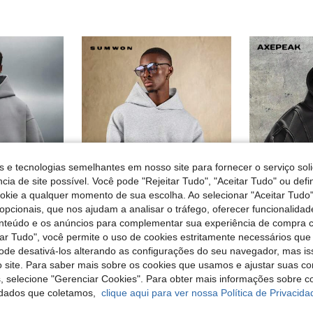
s e tecnologias semelhantes em nosso site para fornecer o serviço soli
cia de site possível. Você pode "Rejeitar Tudo", "Aceitar Tudo" ou defi
ookie a qualquer momento de sua escolha. Ao selecionar "Aceitar Tudo"
opcionais, que nos ajudam a analisar o tráfego, oferecer funcionalida
onteúdo e os anúncios para complementar sua experiência de compra
31
15
tar Tudo", você permite o uso de cookies estritamente necessários que
N
SUMWON
A
pode desativá-los alterando as configurações do seu navegador, mas is
PLAYBOY X SUMWON Moletom oversized com bolso central e estampa do logo no peito para um look casual streetwear.
SUMWON Moletons,Moletom Vintage Solto com Gola Redonda - Castanho, Perfeito, Ocasiões Casuais, Imprescindível, Férias, Marca de Luxo, Ideal, Looks de Verão e Outono
 site. Para saber mais sobre os cookies que usamos e ajustar suas co
21,78€
25,73€
s, selecione "Gerenciar Cookies". Para obter mais informações sobre 
dados que coletamos,
clique aqui para ver nossa Política de Privacida