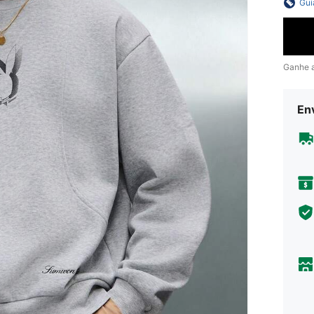
Gui
Ganhe 
En