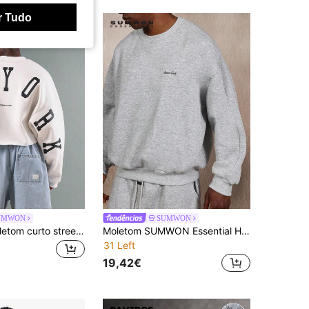
r Tudo
UMWON
SUMWON
SUMWON Moletom curto streetwear com estampa de letra universitária, design de marca internacional, declaração urbana athleisure, confortável, casual, estilo jovem, pullover
Moletom SUMWON Essential Heavyweight Oversized com Gola Redonda, Textura Mesclada Clássica, Ideal para Relaxar, Estilo Streetwear, Confortável para Outono e Inverno, Casual e Liso
31 Left
19,42€