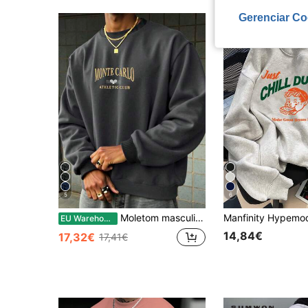
Gerenciar Co
5
6
Moletom masculino com bordado de letras, manga longa.
EU Warehouse
14,84€
17,32€
17,41€