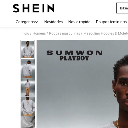
Bikin
Use up 
Categorias
Novidades
Navio rápido
Roupas femininas
Início
Homens
Roupas masculinas
Masculino Hoodies & Mole
/
/
/