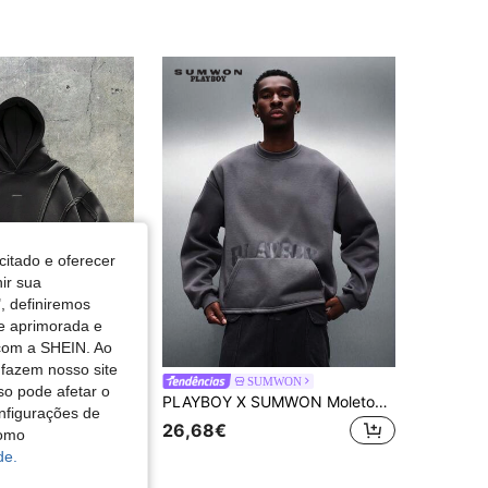
4,83
10K
1M
4,83
10K
1M
4,83
10K
1M
4,83
10K
1M
citado e oferecer
nir sua
, definiremos
de aprimorada e
 com a SHEIN. Ao
 fazem nosso site
XEPEAK
SUMWON
so pode afetar o
AXEPEAK Body casual com painéis curvos desconstruídos
PLAYBOY X SUMWON Moletom masculino cropped cinza com barra desfiada, gola redonda, manga longa, estilo streetwear confortável e descontraído para o inverno e outono.
nfigurações de
26,68€
como
de.