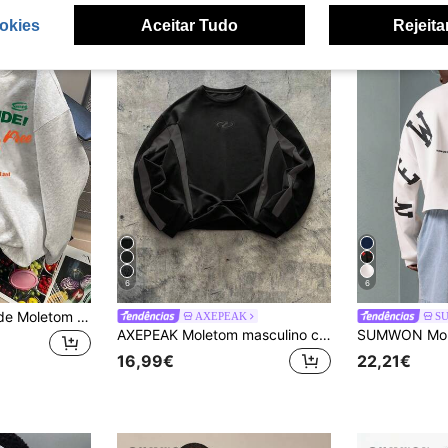
okies
Aceitar Tudo
Rejeita
6
6
Manfinity Hypemode Moletom masculino "Relaxa, cara! Relaxa, é livre!" com estampa de desenho animado, gola redonda e forro térmico. Moletom clássico cinza, versátil e casual, manga longa.
AXEPEAK
S
AXEPEAK Moletom masculino com gola redonda e manga comprida, ajuste solto, outono, inverno
16,99€
22,21€