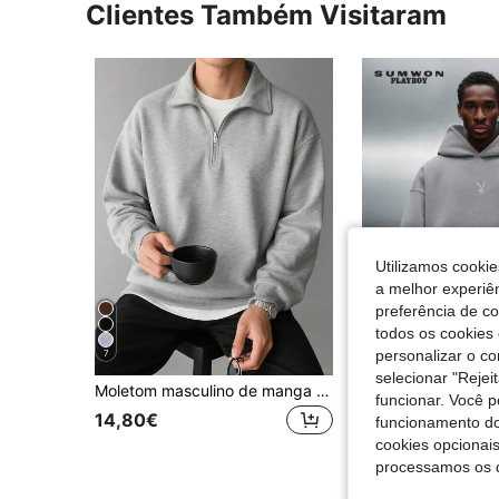
Clientes Também Visitaram
Utilizamos cookie
a melhor experiên
preferência de c
todos os cookies 
personalizar o c
7
selecionar "Rejei
Moletom masculino de manga comprida com gola alta, zíper e meio abotoamento, ideal para o dia a dia no outono/inverno.
SUMWO
funcionar. Você 
14,80€
funcionamento do
28,14€
cookies opcionai
processamos os 