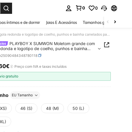
0
0
ar. Press Enter to select.
as íntimas e de dormir
Joias E Acessórios
Tamanhos grandes
Sapa
PLAYBOY X SUMWON Moletom grande com gola redonda e logotipo de coelho, punhos e bainha canelados para uso casual
PLAYBOY X SUMWON Moletom grande com
edonda e logotipo de coelho, punhos e bainha
dos para uso casual
m25090484348780118
,60€
ICE AND AVAILABILITY
Preço com IVA e taxas incluídos
vio gratuito
nho
EU Tamanho
(XS)
46 (S)
48 (M)
50 (L)
(XL)