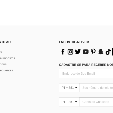
NTO AO
ENCONTRE-NOS EM
os
e impostos
bônus
CADASTRE-SE PARA RECEBER NOTÍ
requentes
PT + 351
PT + 351