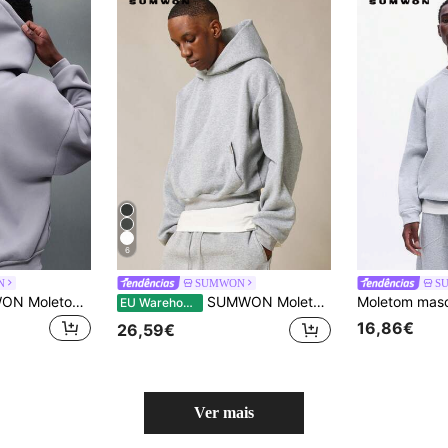
6
N
SUMWON
S
PLAYBOY X SUMWON Moletom cropped oversized com zíper frontal, capuz com cordão e bolso central nas costas. Estampa com logo. Ideal para o inverno e outono. Estilo casual streetwear.
SUMWON Moletom com capuz Essential Heavyweight Oversized com cordão e bolso central
EU Warehouse
16,86€
26,59€
Ver mais