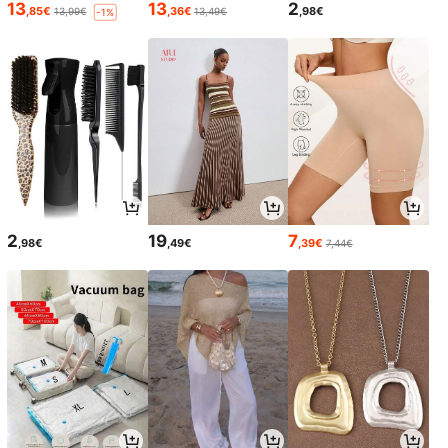
13
13
2
,85€
,36€
,98€
13,99€
13,49€
-1%
2
19
7
,98€
,49€
,39€
7,44€