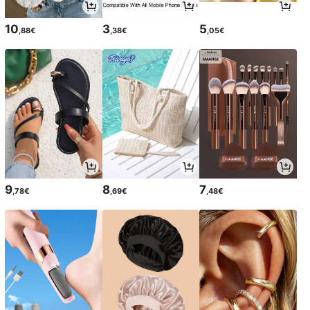
10
3
5
,88€
,38€
,05€
9
8
7
,78€
,69€
,48€