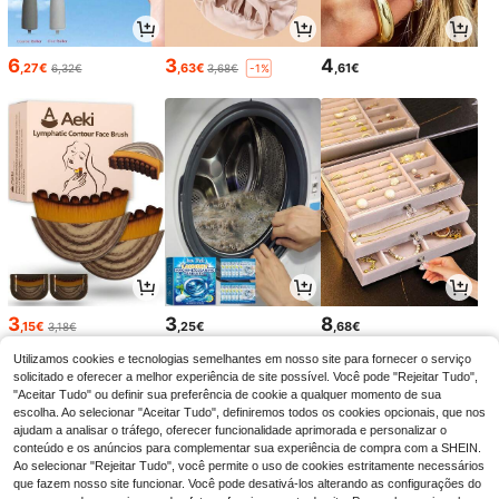
6
3
4
,27€
,63€
,61€
6,32€
3,68€
-1%
3
3
8
,15€
,25€
,68€
3,18€
Utilizamos cookies e tecnologias semelhantes em nosso site para fornecer o serviço
solicitado e oferecer a melhor experiência de site possível. Você pode "Rejeitar Tudo",
"Aceitar Tudo" ou definir sua preferência de cookie a qualquer momento de sua
escolha. Ao selecionar "Aceitar Tudo", definiremos todos os cookies opcionais, que nos
ajudam a analisar o tráfego, oferecer funcionalidade aprimorada e personalizar o
conteúdo e os anúncios para complementar sua experiência de compra com a SHEIN.
Ao selecionar "Rejeitar Tudo", você permite o uso de cookies estritamente necessários
que fazem nosso site funcionar. Você pode desativá-los alterando as configurações do