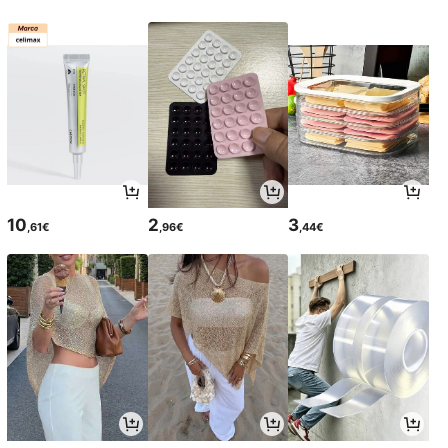
10
2
3
,61€
,96€
,44€