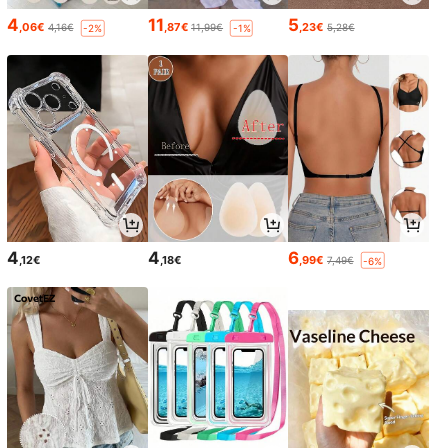
4
11
5
,06€
,87€
,23€
4,16€
11,99€
5,28€
-2%
-1%
4
4
6
,12€
,18€
,99€
7,49€
-6%