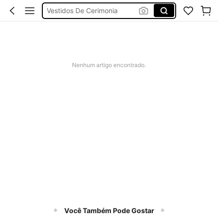
Bikini
Fato De Banho Mulher
Elitara
Nenhum artigo encontrado.
Você Também Pode Gostar