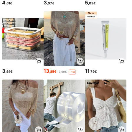
4
3
5
,61€
,07€
,09€
3
13
11
,44€
,85€
,79€
13,99€
-1%