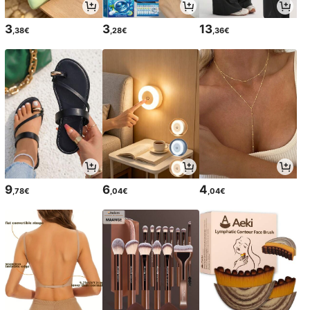
3
3
13
,38€
,28€
,36€
9
6
4
,78€
,04€
,04€