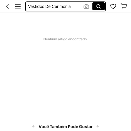
Vestidos De Cerimonia
Bikini
Fato De Banho Mulher
Elitara
Nenhum artigo encontrado.
Você Também Pode Gostar