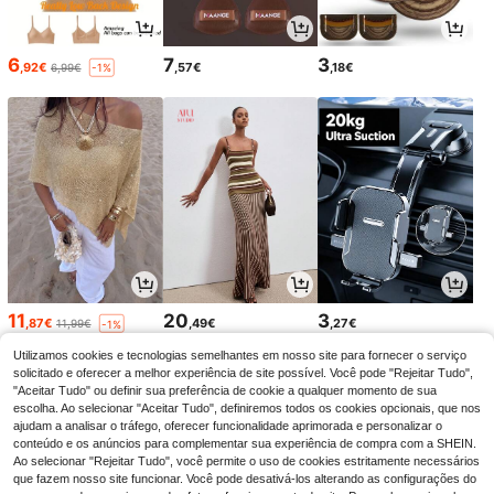
6
7
3
,92€
,57€
,18€
6,99€
-1%
11
20
3
,87€
,49€
,27€
11,99€
-1%
Utilizamos cookies e tecnologias semelhantes em nosso site para fornecer o serviço
solicitado e oferecer a melhor experiência de site possível. Você pode "Rejeitar Tudo",
"Aceitar Tudo" ou definir sua preferência de cookie a qualquer momento de sua
escolha. Ao selecionar "Aceitar Tudo", definiremos todos os cookies opcionais, que nos
ajudam a analisar o tráfego, oferecer funcionalidade aprimorada e personalizar o
conteúdo e os anúncios para complementar sua experiência de compra com a SHEIN.
Ao selecionar "Rejeitar Tudo", você permite o uso de cookies estritamente necessários
que fazem nosso site funcionar. Você pode desativá-los alterando as configurações do