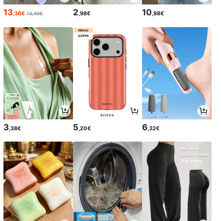
13
2
10
,36€
,98€
,88€
13,49€
3
5
6
,38€
,20€
,32€