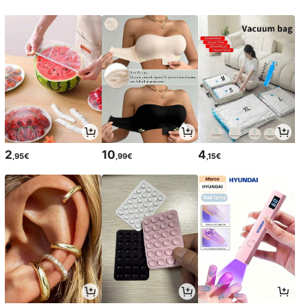
2
10
4
,95€
,99€
,15€