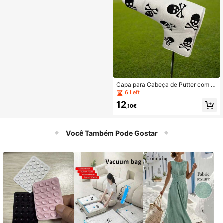
Capa para Cabeça de Putter com B
ordado de Caveira e Ossos Cruzad
6 Left
os, Estilo Dark, Design de Nicho par
12
a Taco de Golfe
,10€
Você Também Pode Gostar