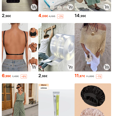
2
4
14
,96€
,06€
,99€
4,16€
-2%
6
2
11
,99€
,98€
,87€
7,49€
11,99€
-6%
-1%