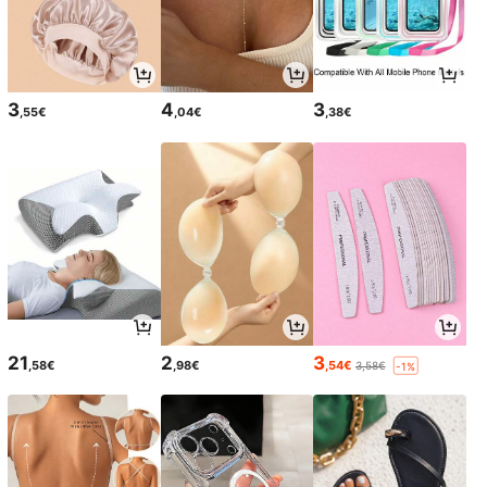
3
4
3
,55€
,04€
,38€
21
2
3
,58€
,98€
,54€
3,58€
-1%