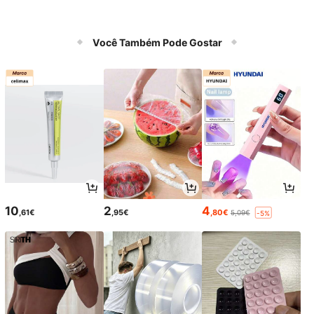
Você Também Pode Gostar
10
2
4
,61€
,95€
,80€
5,09€
-5%