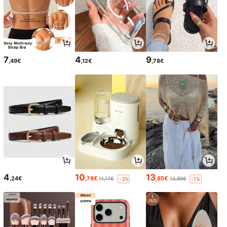
7
4
9
,49€
,12€
,78€
4
10
13
,24€
,78€
,85€
11,17€
13,99€
-3%
-1%