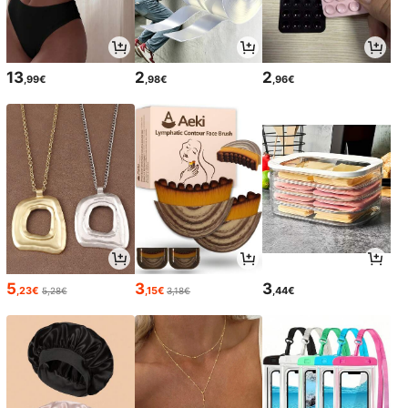
13
2
2
,99€
,98€
,96€
5
3
3
,23€
,15€
,44€
5,28€
3,18€