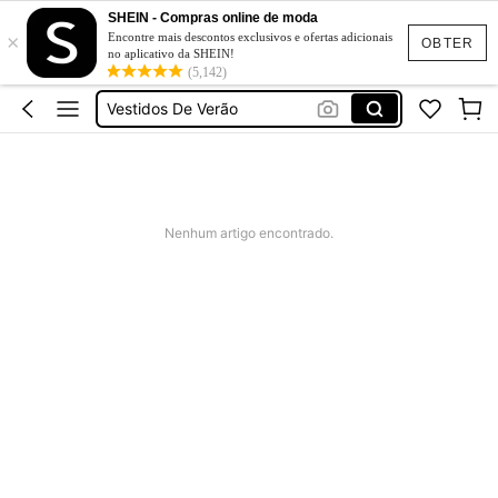
SHEIN - Compras online de moda
×
Fato De Banho Mulher
Encontre mais descontos exclusivos e ofertas adicionais
OBTER
no aplicativo da SHEIN!
Elitara
(5,142)
Vestidos De Verão
Vestidos De Cerimonia
Bikini
Fato De Banho Mulher
Nenhum artigo encontrado.
Elitara