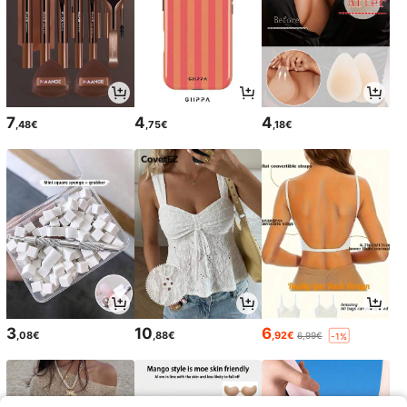
7
4
4
,48€
,75€
,18€
3
10
6
,08€
,88€
,92€
6,99€
-1%