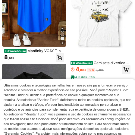
8
Manfinity VCAY T-shi
EU Warehouse
rt de malha de manga curta para ho
8
,41€
mem, azul royal, casual de verão, c
9
Camiseta divertida de
om bainha curva, gola redonda, cor
EU Warehouse
Nova York - Camiseta de algodão c
lisa, básica, para férias, Dia do Pai
4
Manfinity EMRG
,88€
-9%
5,40€
om estampa de férias 'Sobrevivi às
e futebol
Manfinity EMRG Rega
SLATEMANN
EU Warehouse
minhas férias em Nova York'
4-6 dias úteis
ta masculina branca sem mangas, e
#3 Mais Vendido
em Vanguarda - Hip-Hop Streetwear Regatas masculin
SLATEMANN Colete
EU Warehouse
stampa de dinheiro e riqueza, estilo
casual de verão sem mangas para h
#2 Mais Vendido
em Casa Regatas masculinas
Utilizamos cookies e tecnologias semelhantes em nosso site para fornecer o serviço
10
americano urbano, roupa esportiva
,88€
omem, riscas pretas e brancas, teci
solicitado e oferecer a melhor experiência de site possível. Você pode "Rejeitar Tudo",
casual para o verão, ideal para féria
12
do jacquard, streetwear para city br
,99€
"Aceitar Tudo" ou definir sua preferência de cookie a qualquer momento de sua
s, festas, apresentações e uso diári
eak, design minimalista versátil, uso
o.
escolha. Ao selecionar "Aceitar Tudo", definiremos todos os cookies opcionais, que nos
desportivo diário, férias
ajudam a analisar o tráfego, oferecer funcionalidade aprimorada e personalizar o
conteúdo e os anúncios para complementar sua experiência de compra com a SHEIN.
Ao selecionar "Rejeitar Tudo", você permite o uso de cookies estritamente necessários
que fazem nosso site funcionar. Você pode desativá-los alterando as configurações do
seu navegador, mas isso pode afetar o funcionamento do site. Para saber mais sobre
os cookies que usamos e ajustar suas configurações de cookies opcionais, selecione
"Gerenciar Cookies". Para obter mais informações sobre como processamos os