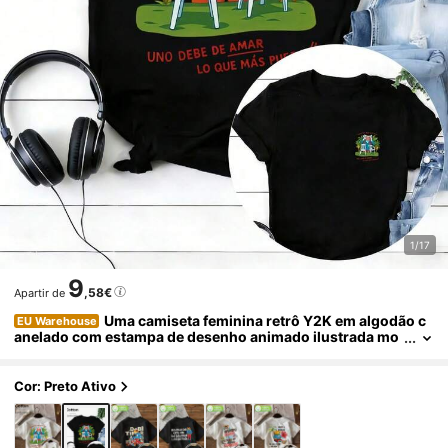
1/17
9
,58€
Apartir de
Uma camiseta feminina retrô Y2K em algodão c
EU Warehouse
anelado com estampa de desenho animado ilustrada mo
strando uma câmera, palmeiras e cadeiras de plástico, co
mplementada por um slogan em espanhol. Novo estilo esport
ivo-chique.
Cor: Preto Ativo