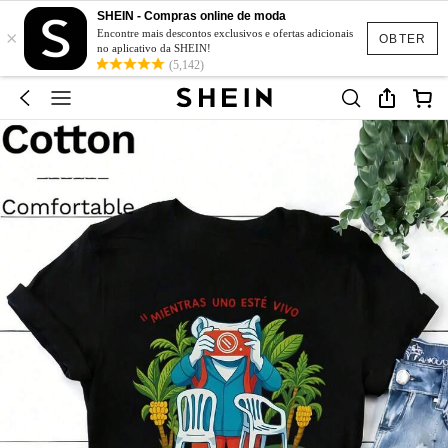
SHEIN - Compras online de moda
×
Encontre mais descontos exclusivos e ofertas adicionais
OBTER
no aplicativo da SHEIN!
(5,142)