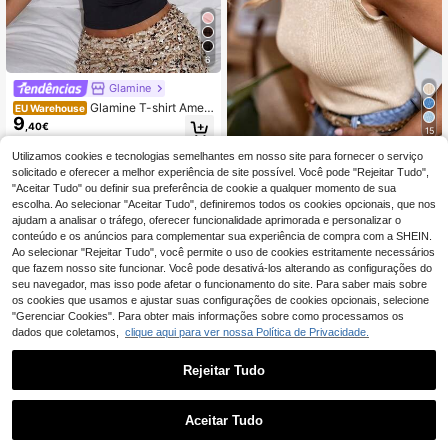
6
Glamine
Glamine T-shirt Ameri
EU Warehouse
9
can Chic preta de malha com patch
,40€
15
work, gola redonda com acabament
o em renda, mangas curtas, corte re
Utilizamos cookies e tecnologias semelhantes em nosso site para fornecer o serviço
Colete de malha feminino casual e
gular, adequada para primavera e v
8
sexy, sem mangas, gola redonda, c
solicitado e oferecer a melhor experiência de site possível. Você pode "Rejeitar Tudo",
erão
,58€
8,66€
om lantejoulas, top elegante de mo
"Aceitar Tudo" ou definir sua preferência de cookie a qualquer momento de sua
da nova 2026
escolha. Ao selecionar "Aceitar Tudo", definiremos todos os cookies opcionais, que nos
ajudam a analisar o tráfego, oferecer funcionalidade aprimorada e personalizar o
conteúdo e os anúncios para complementar sua experiência de compra com a SHEIN.
Ao selecionar "Rejeitar Tudo", você permite o uso de cookies estritamente necessários
que fazem nosso site funcionar. Você pode desativá-los alterando as configurações do
seu navegador, mas isso pode afetar o funcionamento do site. Para saber mais sobre
os cookies que usamos e ajustar suas configurações de cookies opcionais, selecione
"Gerenciar Cookies". Para obter mais informações sobre como processamos os
dados que coletamos,
clique aqui para ver nossa Política de Privacidade.
Rejeitar Tudo
Aceitar Tudo
5