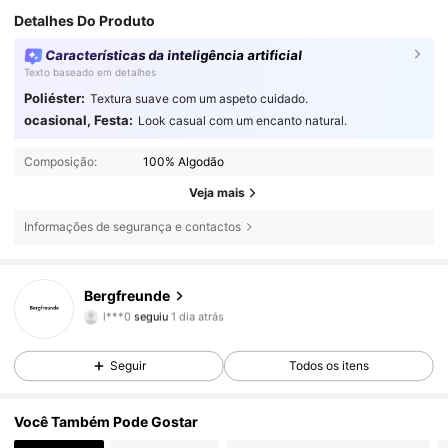
Detalhes Do Produto
Características da inteligência artificial
Texto baseado em detalhes
Poliéster:
Textura suave com um aspeto cuidado.
ocasional, Festa:
Look casual com um encanto natural.
Composição:
100% Algodão
Veja mais
Informações de segurança e contactos
Bergfreunde
6 Seguidores
4,65
l***0
seguiu
1 dia atrás
n***s
está a navegar
6 Seguidores
4,65
Seguir
Todos os itens
6 Seguidores
4,65
Você Também Pode Gostar