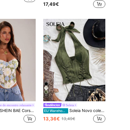
17,49€
17
e de encontro relaxante
Soleia
HEIN BAE Corset tomara que caia feminino com estampa floral verde em renda, ideal para o verão.
Soleia Novo colete feminino desconstruído com decote em V e amarração, perfeito para férias, encontros, chá da tarde, festivais de música, estilo boêmio, cruzeiros, praia, Natal, Ano Novo e baladas.
EU Warehouse
13,36€
13,49€