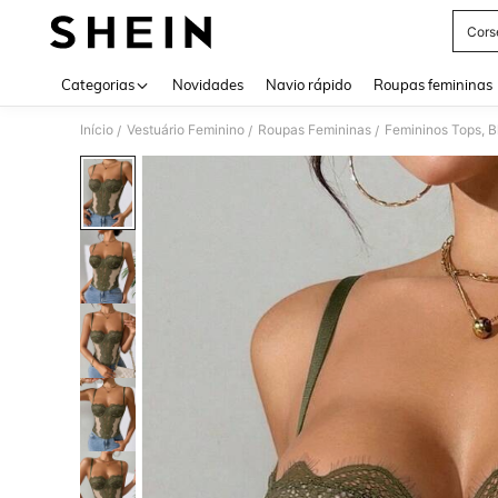
Cors
Use up 
Categorias
Novidades
Navio rápido
Roupas femininas
Início
Vestuário Feminino
Roupas Femininas
Femininos Tops, B
/
/
/