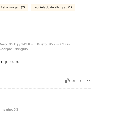
fiel à imagem (2)
requintado de alto grau (1)
 143 lbs, Busto: 95 cm / 37 in, Cintura: 72 cm / 28 in, Ancas: 102 cm / 40 in, F
Peso:
65 kg / 143 lbs
Busto:
95 cm / 37 in
 corpo:
Triângulo
mo quedaba
Útil (1)
amanho:
XS