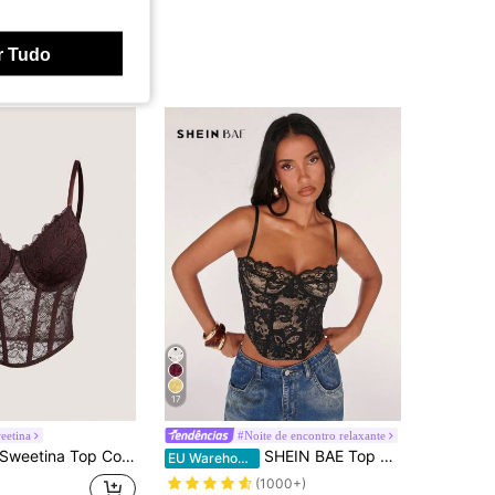
r Tudo
17
eetina
#Noite de encontro relaxante
Sweetina Top Corset Preto Renda Cami, Multiuso e Prático
SHEIN BAE Top camisola transparente de renda sexy, ideal para festas, encontros românticos, trajetos diários, estilo bralette charmoso, top sexy para balada, top corset, top para sair, top fofo, top de renda para o verão.
EU Warehouse
(1000+)