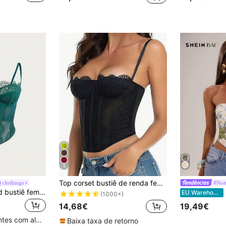
5
Top corset bustiê de renda feminino, sexy, para sair à noite, festa ou balada, com fivela, casual, preto, para o verão.
clothings
#Noit
RAHQ Top cropped bustiê feminino moderno com detalhes em renda, modelagem justa, estilo camisola, corset sexy para festas, viagens, encontros, Natal, Dia dos Namorados, Halloween e ocasiões casuais de verão.
S
EU Warehouse
(1000+)
14,68€
19,49€
Clientes recorrentes com alta taxa de retorno
Baixa taxa de retorno