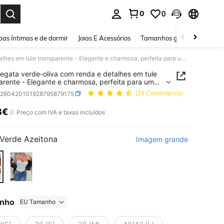
0
0
ar. Press Enter to select.
as íntimas e de dormir
Joias E Acessórios
Tamanhos grandes
Sapa
Blusa regata verde-oliva com renda e detalhes em tule transparente - Elegante e charmosa, perfeita para um encontro romântico ou para usar em camadas.
regata verde-oliva com renda e detalhes em tule
arente - Elegante e charmosa, perfeita para um
ro romântico ou para usar em camadas.
z260420101928795879175
(24 Comentários)
8€
ICE AND AVAILABILITY
Preço com IVA e taxas incluídos
Verde Azeitona
Imagem grande
nho
EU Tamanho