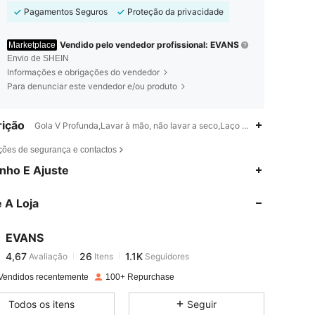
Pagamentos Seguros
Proteção da privacidade
Vendido pelo vendedor profissional: EVANS
Marketplace
Envio de SHEIN
Informações e obrigações do vendedor
Para denunciar este vendedor e/ou produto
ição
Gola V Profunda,Lavar à mão, não lavar a seco,Laço Contraste
ções de segurança e contactos
4,67
26
1.1K
nho E Ajuste
4,67
26
1.1K
 A Loja
4,67
26
1.1K
4,67
26
1.1K
EVANS
4,67
26
1.1K
Avaliação
Itens
Seguidores
m***i
seguiu
1 dia atrás
4,67
26
1.1K
Vendidos recentemente
100+ Repurchase
4,67
26
1.1K
Todos os itens
Seguir
4,67
26
1.1K