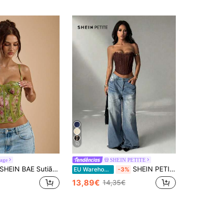
10
tage
SHEIN PETITE
EIN BAE Sutiã-calça com estampa floral verde e rosa, cor sólida, primavera/verão, renda transparente, sutiã-calça elegante, sutiã-calça para férias na praia, top-calça elegante e sexy, sutiã-calça feminino
SHEIN PETITE Top de Sutiã em Renda Castanho Escuro Sexy Chic para Noite de Clube de Verão, Top Corset para Mulher, Roupa de Férias de Praia em Cor Sólida para Festa de Discoteca, Cocktail e Piscina, para Mulheres Petite
EU Warehouse
-3%
13,89€
14,35€