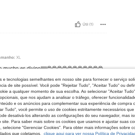
Útil (1)
amanho:
XL
 mucho es divino!!!!!😍😍😍😍😍😍😍😍😍😍😍
😍😍😍😍😍😍😍😍😍😍😍😍😍😍😍😍😍😍😍😍
s e tecnologias semelhantes em nosso site para fornecer o serviço soli
cia de site possível. Você pode "Rejeitar Tudo", "Aceitar Tudo" ou defi
ookie a qualquer momento de sua escolha. Ao selecionar "Aceitar Tudo"
opcionais, que nos ajudam a analisar o tráfego, oferecer funcionalida
Útil (0)
onteúdo e os anúncios para complementar sua experiência de compra
tar Tudo", você permite o uso de cookies estritamente necessários que
pode desativá-los alterando as configurações do seu navegador, mas is
liações
 site. Para saber mais sobre os cookies que usamos e ajustar suas co
s, selecione "Gerenciar Cookies". Para obter mais informações sobre 
dados que coletamos,
clique aqui para ver nossa Política de Privacida