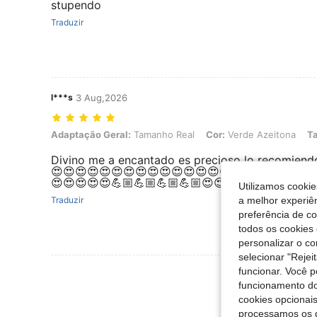
stupendo
Traduzir
l***s
3 Aug,2026
Adaptação Geral: Tamanho Real, Cor: Verde Azeitona, Tamanho: XL
Adaptação Geral:
Tamanho Real
Cor:
Verde Azeitona
T
Divino me a encantado es precioso lo recomiendo
😍😍😍😍😍😍😍😍😍😍😍😍😍😍😍😍😍😍😍😍😍😍
😍😍😍😍😍💪🏼💪🏼💪🏼💪🏼😍😍😍😍😍😍😍
Utilizamos cookie
a melhor experiên
Traduzir
preferência de c
todos os cookies 
personalizar o c
selecionar "Rejei
funcionar. Você 
Ver Mais Ava
funcionamento do
cookies opcionai
processamos os 