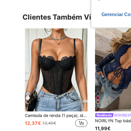
Gerenciar Co
Clientes Também Visitaram
7
6
Camisola de renda (1 peça), ideal para encontros, festas e passeios casuais de verão na cor preta.
NOIRLY
12,37€
12,49€
11,99€