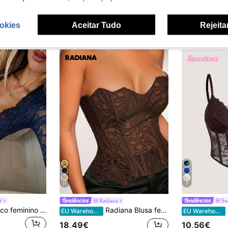
okies
Aceitar Tudo
Rejeita
11
7
N
Radiana
Sw
NOIRLYN Top básico feminino de sobreposição transparente, estilo Y2K doce, para outono/inverno, decote profundo em V, renda, manga comprida, com laço frontal e cintura vazada, corte slim
Radiana Blusa feminina casual sexy e versátil com amarração nas costas
EU Warehouse
EU Warehouse
18,49€
10,56€