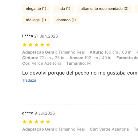
elegante (1)
linda (1)
altamente recomendado (3)
tão legal (1)
dobrado (1)
L***a
21 Jun,2026
Adaptação Geral: Tamanho Real, Altura: 160 cm / 63 in, Peso: 65 kg /
Adaptação Geral:
Tamanho Real
Altura:
160 cm / 63 in
Cintura:
72 cm / 28 in
Ancas:
102 cm / 40 in
Formato do
Cor:
Verde Azeitona
Tamanho:
M
Lo devolví porque del pecho no me gustaba co
Traduzir
g***o
9 Jul,2026
Adaptação Geral: Tamanho Real, Cor: Verde Azeitona, Tamanho: XS
Adaptação Geral:
Tamanho Real
Cor:
Verde Azeitona
T