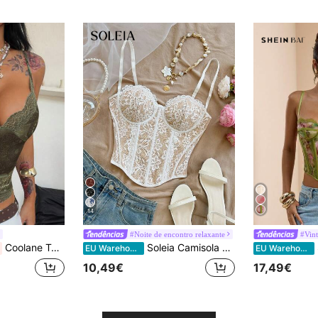
14
#Noite de encontro relaxante
#Vin
Coolane Top camisola verde de verão para mulher, estilo vintage casual, com renda e laço, corte slim, para uso diário e férias
Soleia Camisola bustier feminina elegante bege com renda floral, ajustada, com suporte modelador, para verão, férias, festa, Dia dos Namorados, praia, cruzeiro, encontro e primavera
SH
EU Warehouse
EU Warehouse
10,49€
17,49€