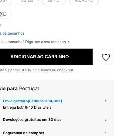
(XS)
36 (S)
38 (M)
40/42 (L)
(XL)
ft
a de tamanhos
 seu tamanho? Diga-me o seu tamanho
ADICIONAR AO CARRINHO
até
9
pontos SHEIN calculados no checkout.
vio para
Portugal
Envio gratuito(Pedidos ≥ 14,90€)
Entrega Est.:
6-10 Dias Úteis
Devoluções gratuitas em 30 dias
Segurança de compras