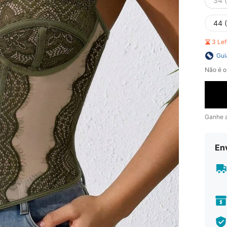
34 
44 
3 Le
Gui
Não é o
Ganhe 
En