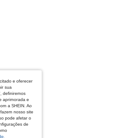
citado e oferecer
nir sua
, definiremos
de aprimorada e
 com a SHEIN. Ao
 fazem nosso site
so pode afetar o
nfigurações de
como
de.