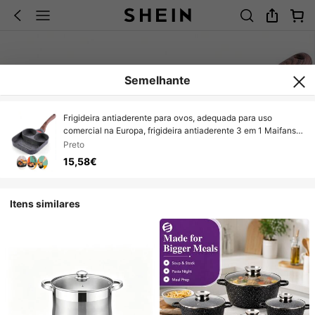
Semelhante
Frigideira antiaderente para ovos, adequada para uso
comercial na Europa, frigideira antiaderente 3 em 1 Maifanshi,
frigideira para café da manhã, uso externo e doméstico,
Preto
frigideira com fundo plano de 7 cavidades, assadeira
15,58€
Maifanshi
Itens similares