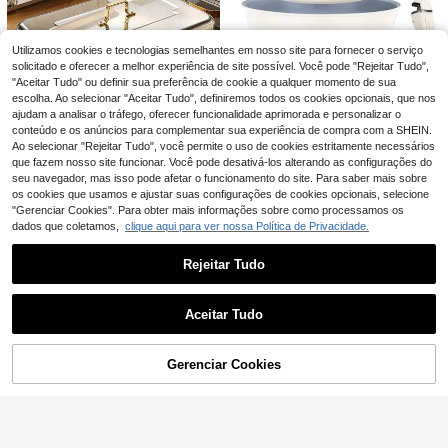
Conjunto de buffet para fondue de
8 litros (1-2-4 peças), em aço inoxi
28 Left
Utilizamos cookies e tecnologias semelhantes em nosso site para fornecer o serviço
dável, com tampa, bandeja para ali
solicitado e oferecer a melhor experiência de site possível. Você pode "Rejeitar Tudo",
160
mentos, bandeja para água e suport
,90€
"Aceitar Tudo" ou definir sua preferência de cookie a qualquer momento de sua
e para combustível. Ideal para resta
escolha. Ao selecionar "Aceitar Tudo", definiremos todos os cookies opcionais, que nos
urantes, festas e casamentos.
ajudam a analisar o tráfego, oferecer funcionalidade aprimorada e personalizar o
conteúdo e os anúncios para complementar sua experiência de compra com a SHEIN.
Ao selecionar "Rejeitar Tudo", você permite o uso de cookies estritamente necessários
Juego de 3 Sartenes
EU Warehouse
que fazem nosso site funcionar. Você pode desativá-los alterando as configurações do
Antiaderentes de 20/24/28 cm com
20 Left
Mango Extraíble, Recubrimiento Ce
seu navegador, mas isso pode afetar o funcionamento do site. Para saber mais sobre
59
Conjunto de buffet para fondue de
rámico, Sartenes Induccion Apto pa
,99€
os cookies que usamos e ajustar suas configurações de cookies opcionais, selecione
8 litros (1-2-4 peças), em aço inoxi
ra Todas las Estufas, se Puede Lav
28 Left
1 Taça de Fondue de Queijo em Cer
"Gerenciar Cookies". Para obter mais informações sobre como processamos os
dável, com tampa, bandeja para ali
avajillas y Horn, Aluminio, Blanco
âmica, Taça para Derreter Chocolat
27 Left
160
dados que coletamos,
clique aqui para ver nossa Política de Privacidade.
mentos, bandeja para água e supor
,90€
e, Taça de Fondue de Chocolate, A
te para combustível. Ideal para rest
13
quecedor de Chocolate, Forno para
,15€
aurantes, festas e casamentos.
Rejeitar Tudo
Derreter Chocolate, Taça para Derr
eter Chocolate, Conjunto de Fondu
Mostrar artigos semelhantes em stock
Veja tudo
e de Queijo e Chocolate com Garfo,
Perfeito para Reuniões Familiares.
Aceitar Tudo
Desculpe, este produto está esgotado.
Gerenciar Cookies
ESGOTADO
Economizar 0,10€
choxila
choxila 1 peça Mini Frigideira, 4/5 p
olegadas com Rosto Sorridente, Fri
6
,50€
-1%
6,60€