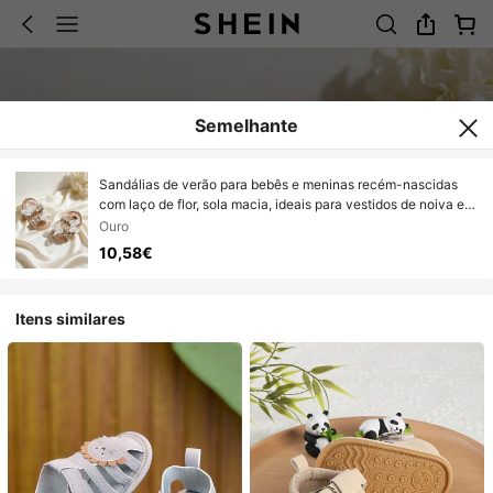
Semelhante
Sandálias de verão para bebês e meninas recém-nascidas
com laço de flor, sola macia, ideais para vestidos de noiva e
como sapatilhas de berço.
Ouro
10,58€
Itens similares