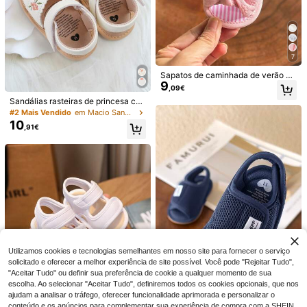
ar.
7
Sapatos de caminhada de verão pa
9
ra meninas pequenas
,09€
Sandálias rasteiras de princesa co
m bico aberto, em couro PU macio,
#2 Mais Vendido
em Macio Sandálias e chinelos para criança
para bebês e crianças pequenas, c
10
,91€
om estampa floral. Ideal para o verã
o.
7
1 par de sapatos pré-andantes para
bebé menino, cor lisa, design vazad
8 Left
Sandálias de verão para meninas, c
o em PU com fecho de , sola plana
9
alçado para caminhadas ao ar livre
4 Left
,97€
antiderrapante, respiráveis, 0-15 m
para bebês e crianças pequenas.
9
eses, sandálias desportivas de mod
,93€
a minimalista, adequadas para prim
avera e verão
Utilizamos cookies e tecnologias semelhantes em nosso site para fornecer o serviço
solicitado e oferecer a melhor experiência de site possível. Você pode "Rejeitar Tudo",
"Aceitar Tudo" ou definir sua preferência de cookie a qualquer momento de sua
4
escolha. Ao selecionar "Aceitar Tudo", definiremos todos os cookies opcionais, que nos
10
ajudam a analisar o tráfego, oferecer funcionalidade aprimorada e personalizar o
Um par de sapatos de praia para m
conteúdo e os anúncios para complementar sua experiência de compra com a SHEIN.