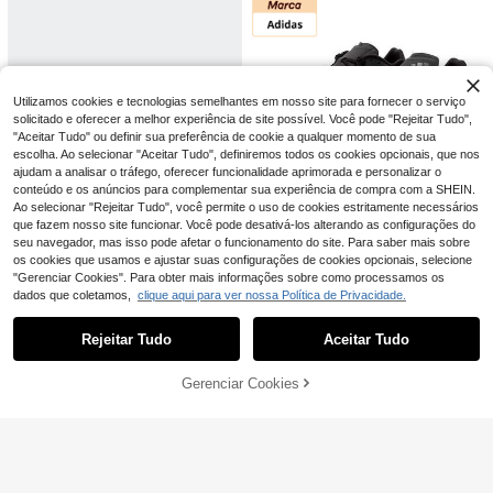
casual diário, sapatos acessíveis p
EVRINFINITE 1 par de meias esporti
Hidkat Calça cargo masculina leve
ara casal JR8058
vas de futebol antiderrapantes com
e respirável, com múltiplos bolsos, c
31 Left
5
,12€
estampa de letras para atividades a
intura com cordão e bolsos com zíp
11
o ar livre, outono
er. Ideal para uso casual diário e ati
,33€
-4%
11,92€
vidades ao ar livre na primavera/ver
Adidas
ão.
Utilizamos cookies e tecnologias semelhantes em nosso site para fornecer o serviço
Adidas Nova Série C
EU Warehouse
solicitado e oferecer a melhor experiência de site possível. Você pode "Rejeitar Tudo",
RAZYCHAOS Durável, Confortável,
83
"Aceitar Tudo" ou definir sua preferência de cookie a qualquer momento de sua
,00€
Leve para Exterior, Alta Tração, Fitn
escolha. Ao selecionar "Aceitar Tudo", definiremos todos os cookies opcionais, que nos
ess Casual Clássico Preto, Branco,
ajudam a analisar o tráfego, oferecer funcionalidade aprimorada e personalizar o
Vermelho Ténis JH6846
conteúdo e os anúncios para complementar sua experiência de compra com a SHEIN.
Ao selecionar "Rejeitar Tudo", você permite o uso de cookies estritamente necessários
que fazem nosso site funcionar. Você pode desativá-los alterando as configurações do
seu navegador, mas isso pode afetar o funcionamento do site. Para saber mais sobre
Adidas
os cookies que usamos e ajustar suas configurações de cookies opcionais, selecione
Tênis Adidas Masculi
EU Warehouse
"Gerenciar Cookies". Para obter mais informações sobre como processamos os
no Novo, Leve, Amortecido, Confor
80
,00€
dados que coletamos,
clique aqui para ver nossa Política de Privacidade.
tável e Casual, Ideal para Treiname
Mostrar artigos semelhantes em stock
Veja tudo
nto Físico e Corrida (IE7261)
Rejeitar Tudo
Aceitar Tudo
Desculpe, este produto está esgotado.
Gerenciar Cookies
ESGOTADO
madeby BLANC
Columbia
Haus Hana Pinças para remoção de
Surprised Socks
Columbia Tênis espor
EU Warehouse
pelos Conjunto de pinças profission
#2 Mais Vendido
em Ferramentas para cuidados pessoais e higiene Ap
tivo casual masculino de cor lisa, m
1 par de meias unissex pretas e bra
1 Left
ais Mini pinças para viagem Pinças
inimalista e prático, multifuncional
ncas com estampa de vaca, cano m
#2 Mais Vendido
em Preto e branco Meias Masculinas
3
para pelos faciais Modelagem de so
45
,15€
édio, estilo streetwear casual para t
,98€
-6%
49,26€
brancelhas Pinças de precisão Pinç
4