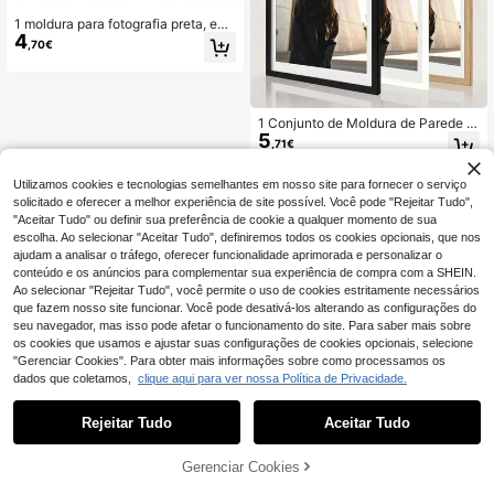
e precisa ser montado manualment
1 moldura para fotografia preta, em
e.
4
beleze as suas memórias preciosas
,70€
com esta moldura versátil – perfeita
para decoração de parede ou de se
cretária! Pode ser pendurada na par
ede ou colocada na secretária, disp
onível em vários tamanhos adequa
1 Conjunto de Moldura de Parede e
dos para papel fotográfico de 11x1
5
m Madeira para Fotografia, Suporta
,71€
4, 8x10, 6x8, 5x7 e 4x6 polegadas
Fotos, Disponível em Preto e Outras
Cores, Sem Passepartout nem Pape
l Fotográfico
Utilizamos cookies e tecnologias semelhantes em nosso site para fornecer o serviço
solicitado e oferecer a melhor experiência de site possível. Você pode "Rejeitar Tudo",
"Aceitar Tudo" ou definir sua preferência de cookie a qualquer momento de sua
escolha. Ao selecionar "Aceitar Tudo", definiremos todos os cookies opcionais, que nos
ajudam a analisar o tráfego, oferecer funcionalidade aprimorada e personalizar o
conteúdo e os anúncios para complementar sua experiência de compra com a SHEIN.
Ao selecionar "Rejeitar Tudo", você permite o uso de cookies estritamente necessários
que fazem nosso site funcionar. Você pode desativá-los alterando as configurações do
seu navegador, mas isso pode afetar o funcionamento do site. Para saber mais sobre
os cookies que usamos e ajustar suas configurações de cookies opcionais, selecione
"Gerenciar Cookies". Para obter mais informações sobre como processamos os
dados que coletamos,
clique aqui para ver nossa Política de Privacidade.
Rejeitar Tudo
Aceitar Tudo
Gerenciar Cookies
ADICIONAR AO CARRINHO