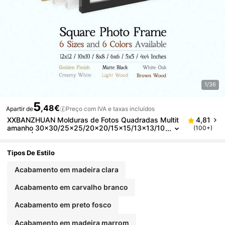
1/36
5
,48€
Apartir de
Preço com IVA e taxas incluídos
XXBANZHUAN Molduras de Fotos Quadradas Multit
4,81
amanho 30x30/25x25/20x20/15x15/13x13/10
(100+)
x10cm | 6 Cores Preto Mate/Madeira Clara/Ma
deira Castanha/Dourado/Carvalho Branco/Branco Cr
eme | Acrílico HD Resistente a Quebras | Presentes
Tipos De Estilo
para Parede e Secretária, Casa, Escritório, Casamen
to, Aniversário e Inauguração da Casa
Acabamento em madeira clara
Acabamento em carvalho branco
Acabamento em preto fosco
Acabamento em madeira marrom