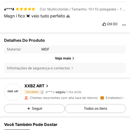
a***4
Cor: Multicolorido / Tamanho: 10x10 polegadas - 1 peça / Tipos de estilo: Acabamento em madeira clara
Magn
í
fico
💓
veio
tudo
perfeito
🙏
Útil
(0)
Detalhes Do Produto
Material:
MDF
Veja mais
Informações de segurança e contactos
118 Seguidores
4,82
XXBZ ART
a***o
seguiu
1 dia atrás
Vendedor
a***i
está a navegar
118 Seguidores
4,82
Clientes recorrentes com alta taxa de retorno
Estabelecido há
Seguir
Todos os itens
118 Seguidores
4,82
Você Também Pode Gostar