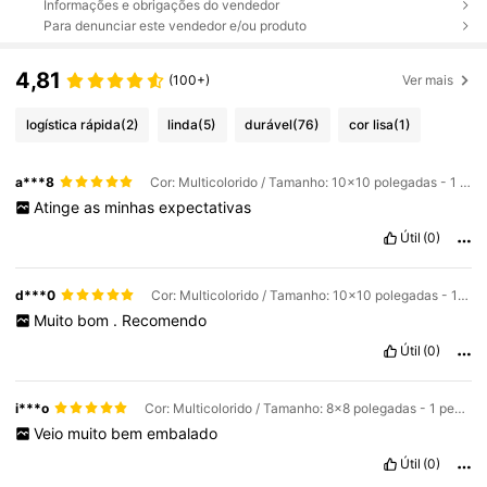
Informações e obrigações do vendedor
Para denunciar este vendedor e/ou produto
4,81
(100+)
Ver mais
logística rápida
(2)
linda
(5)
durável
(76)
cor lisa
(1)
a***8
Cor: Multicolorido / Tamanho: 10x10 polegadas - 1 peça / Tipos de estilo: Acabamento em preto fosco
Atinge
as
minhas
expectativas
Útil
(0)
d***0
Cor: Multicolorido / Tamanho: 10x10 polegadas - 1 peça / Tipos de estilo: Acabamento em preto fosco
Muito
bom
.
Recomendo
Útil
(0)
i***o
Cor: Multicolorido / Tamanho: 8x8 polegadas - 1 peça / Tipos de estilo: Acabamento em madeira clara
Veio
muito
bem
embalado
Útil
(0)