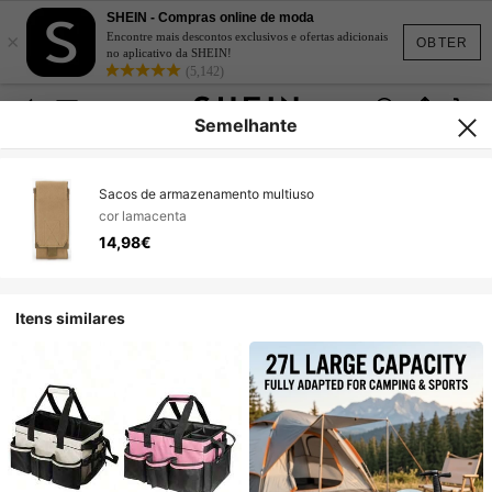
SHEIN - Compras online de moda
×
Encontre mais descontos exclusivos e ofertas adicionais
OBTER
no aplicativo da SHEIN!
(5,142)
Semelhante
Sacos de armazenamento multiuso
cor lamacenta
14,98€
Itens similares