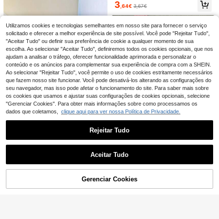
eis, sacos de vómito portáteis com
3
,64€
3,67€
escala, adequados para carro, viag
Bolsa de cintura impermeável uniss
ens de avião e kit de emergência, p
ex (1 unidade) com porta-garrafa e
#1 Mais Vendido
em Bolsas Desportivas
odem ser usados para limpeza de c
bolso para celular, ideal para marat
(100+)
Utilizamos cookies e tecnologias semelhantes em nosso site para fornecer o serviço
arro e tratamento de enjoo, especia
onas, atividades ao ar livre, ciclism
solicitado e oferecer a melhor experiência de site possível. Você pode "Rejeitar Tudo",
lmente adequados para a época de
4
o e esportes em geral.
,48€
"Aceitar Tudo" ou definir sua preferência de cookie a qualquer momento de sua
regresso às aulas
escolha. Ao selecionar "Aceitar Tudo", definiremos todos os cookies opcionais, que nos
ajudam a analisar o tráfego, oferecer funcionalidade aprimorada e personalizar o
conteúdo e os anúncios para complementar sua experiência de compra com a SHEIN.
Ao selecionar "Rejeitar Tudo", você permite o uso de cookies estritamente necessários
Bolsa de cintura esportiva unissex, i
que fazem nosso site funcionar. Você pode desativá-los alterando as configurações do
deal para corrida, caminhada, exerc
#2 Mais Vendido
em Bolsas Desportivas
seu navegador, mas isso pode afetar o funcionamento do site. Para saber mais sobre
ícios físicos e corrida noturna. Com
(1000+)
porta celulares e possui faixas reflet
os cookies que usamos e ajustar suas configurações de cookies opcionais, selecione
1 peça de bolsa multifuncional com
5
oras para auxiliar na corrida noturn
"Gerenciar Cookies". Para obter mais informações sobre como processamos os
,79€
-1%
5,88€
cordão, estampa de flores e laços f
a.
5
dados que coletamos,
clique aqui para ver nossa Política de Privacidade.
,72€
ofos. Ideal para presentes, organiza
ção e armazenamento, além de ser
perfeita como bolsa para mamães, f
Rejeitar Tudo
raldas, babadores, viagens, porta-j
Mostrar artigos semelhantes em stock
oias e cosméticos.
Veja tudo
Aceitar Tudo
Desculpe, este produto está esgotado.
GLOWMODE
GLOWMODE X Harry Potter Casa D
e Hogwarts Gancho Plugue Abertur
Gerenciar Cookies
11
ESGOTADO
,43€
a Logotipo Fone De Ouvido Bolsa D
e Armazenamento Academia Viage
1 bolsa de braço para esportes ao a
m Diário Casual
r livre (para telefones com menos d
21 Left
e 5,5 polegadas), bolsa para pulseir
4
a de fitness, suporte para celular pa
,68€