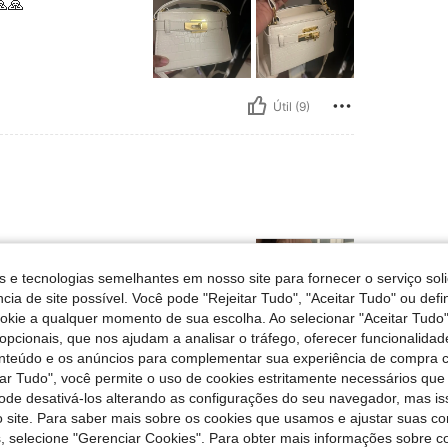
🙏
Útil (9)
s e tecnologias semelhantes em nosso site para fornecer o serviço soli
cia de site possível. Você pode "Rejeitar Tudo", "Aceitar Tudo" ou defi
ookie a qualquer momento de sua escolha. Ao selecionar "Aceitar Tudo"
opcionais, que nos ajudam a analisar o tráfego, oferecer funcionalida
onteúdo e os anúncios para complementar sua experiência de compra
Útil (6)
tar Tudo", você permite o uso de cookies estritamente necessários que
pode desativá-los alterando as configurações do seu navegador, mas is
liações
 site. Para saber mais sobre os cookies que usamos e ajustar suas co
s, selecione "Gerenciar Cookies". Para obter mais informações sobre 