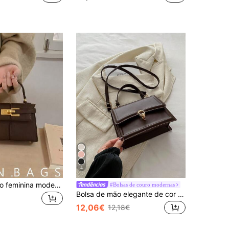
4
Mala de ombro feminina moderna e elegante com alça decorativa, mala de ombro minimalista com decoração em metal, nova cor café para outono/inverno, alça de ombro ajustável e removível, mala a tiracolo adequada para compras diárias de estudantes universitárias, material PU
#Bolsas de couro modernas
Bolsa de mão elegante de cor sólida, bolsa retrô com aba para mulheres, bolsa de ombro crossbody de PU com alça superior, bolsa de inspiração retrô para mulheres
12,06€
12,18€