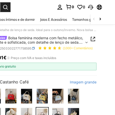
0
0
ar. Press Enter to select.
as íntimas e de dormir
Joias E Acessórios
Tamanhos grandes
Sapa
Bolsa feminina moderna com fecho metálico, elegante e sofisticada, com detalhe de lenço de seda. Ideal para o outono/inverno. Nova bolsa transversal de cor sólida com alça ajustável.
Bolsa feminina moderna com fecho metálico,
te e sofisticada, com detalhe de lenço de seda.
para o outono/inverno. Nova bolsa transversal de
g25033022771758595
(1000+ Comentários)
lida com alça ajustável.
01€
ICE AND AVAILABILITY
Preço com IVA e taxas incluídos
vio gratuito
Castanho Café
Imagem grande