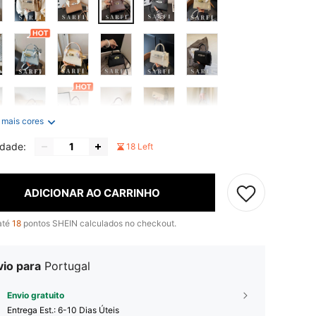
 mais cores
idade:
18 Left
ADICIONAR AO CARRINHO
até
18
pontos SHEIN calculados no checkout.
vio para
Portugal
Envio gratuito
Entrega Est.:
6-10 Dias Úteis