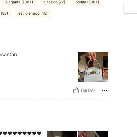
elegante (100+)
clássico (77)
bonita (500+)
 (50)
estilo errado (45)
ncantan
Útil (20)
️❤️❤️❤️❤️❤️❤️❤️❤️