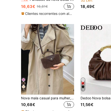
32 Left
18,49€
16,63€
16,81€
Clientes recorrentes com alta taxa de retorno
15
16
Nova mala casual para mulher, mala de ombro multifuncional em nylon de cor lisa, mala Boston de compras e moda a tiracolo, mala feminina em PU, comporta passaporte, dinheiro, cartão de identificação, cartão de crédito, etc., leve, mala de verão, presente para namorada
10,68€
11,56€