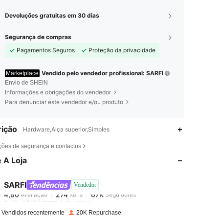
Devoluções gratuitas em 30 dias
Segurança de compras
Pagamentos Seguros
Proteção da privacidade
Vendido pelo vendedor profissional: SARFI
Marketplace
Envio de SHEIN
Informações e obrigações do vendedor
Para denunciar este vendedor e/ou produto
ição
Hardware,Alça superior,Simples
4,80
274
67K
ções de segurança e contactos
 A Loja
4,80
274
67K
SARFI
Vendedor
4,80
274
67K
Avaliação
Itens
Seguidores
m***5
pago
1 dia atrás
 Vendidos recentemente
20K Repurchase