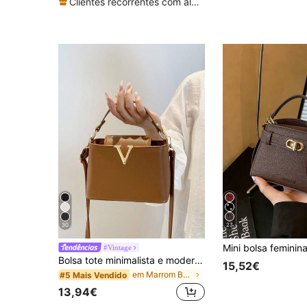
Clientes recorrentes com alta taxa de retorno
30
27
#Vintage
Bolsa tote minimalista e moderna em PU impermeável com fecho de metal, em cor sólida. Ideal para compras, transporte, mulheres jovens, estudantes universitárias, jovens profissionais e trabalhadoras de escritório. Perfeita para o escritório, escola, trabalho, negócios, deslocamentos diários, atividades ao ar livre, viagens e passeios curtos.
15,52€
em Marrom Bolsas com alça superior feminina
#5 Mais Vendido
13,94€