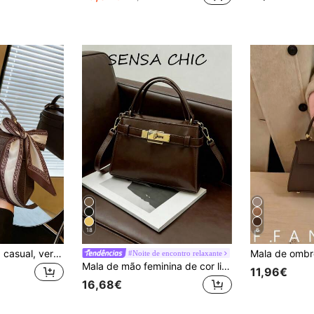
18
6
Mini bolsa feminina casual, versátil e de cor sólida.
#Noite de encontro relaxante
Mala de mão feminina de cor lisa com fecho de torção, pega única superior e alça de ombro ajustável, adequada para mulheres, estudantes universitárias, deslocações, saídas, encontros e uso diário
11,96€
16,68€