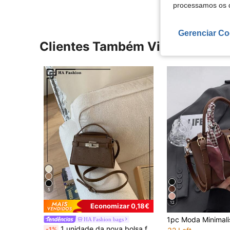
processamos os 
Gerenciar Co
Clientes Também Visitaram
5
12
Economizar 0,18€
HA Fashion bags
1 unidade da nova bolsa feminina da moda 2026, bolsa de ombro minimalista, bolsa transversal quadrada pequena
-1%