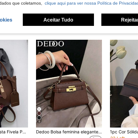
dados que coletamos,
clique aqui para ver nossa Política de Privacida
okies
Aceitar Tudo
Rejeita
5
1pc Moda Minimalista Fivela PU Bolsa Tote Com Cachecol, Adequado Para Uso Diário
Dedoo Bolsa feminina elegante e sofisticada com textura de lichia, alça de ombro ajustável e minimalista, bolsa transversal/de ombro com fecho metálico requintado, bolsa transversal multifuncional e leve com fecho magnético, bolsa de mão minimalista em cor sólida, bolsa de ombro feminina durável em PU, ideal para presentes, compras, encontros, viagens a negócios, férias e estilo retrô.