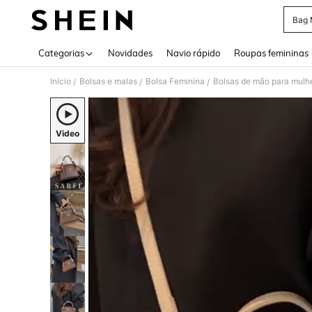
Bag 
Use up 
Categorias
Novidades
Navio rápido
Roupas femininas
Início
Bolsas e malas
Bolsa Feminina
Bolsas de mão para mulh
/
/
/
Video