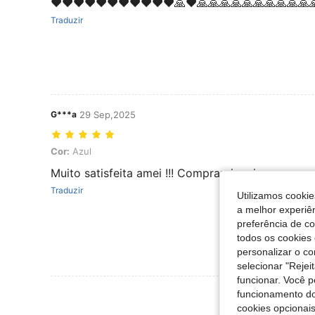
❤️❤️❤️❤️❤️❤️❤️❤️❤️❤️❤️🙏❤️🙏🙏🙏🙏🙏🙏🙏🙏🙏🙏
Traduzir
G***a
29 Sep,2025
Cor: Azul
Cor:
Azul
Muito satisfeita amei !!! Comprarei mais
Traduzir
Utilizamos cookie
a melhor experiên
preferência de c
todos os cookies 
personalizar o c
selecionar "Rejei
funcionar. Você 
Ver Mais Ava
funcionamento do
cookies opcionai