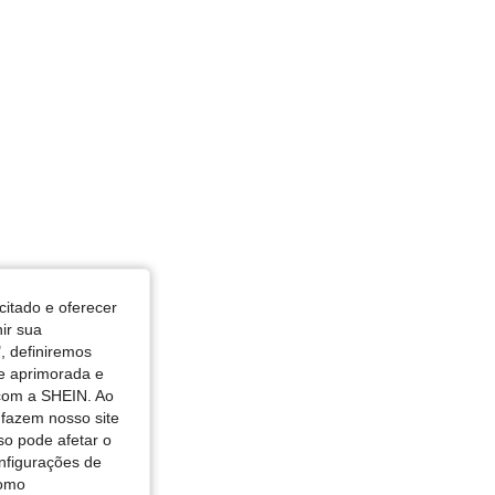
citado e oferecer
nir sua
, definiremos
de aprimorada e
 com a SHEIN. Ao
 fazem nosso site
so pode afetar o
nfigurações de
como