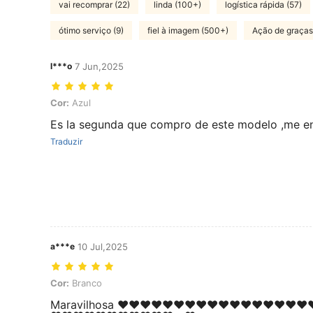
vai recomprar (22)
linda (100+)
logística rápida (57)
ótimo serviço (9)
fiel à imagem (500+)
Ação de graças
l***o
7 Jun,2025
Cor: Azul
Cor:
Azul
Es la segunda que compro de este modelo ,me e
Traduzir
a***e
10 Jul,2025
Cor: Branco
Cor:
Branco
Maravilhosa ❤️❤️❤️❤️❤️❤️❤️❤️❤️❤️❤️❤️❤️❤️❤️❤️❤️❤