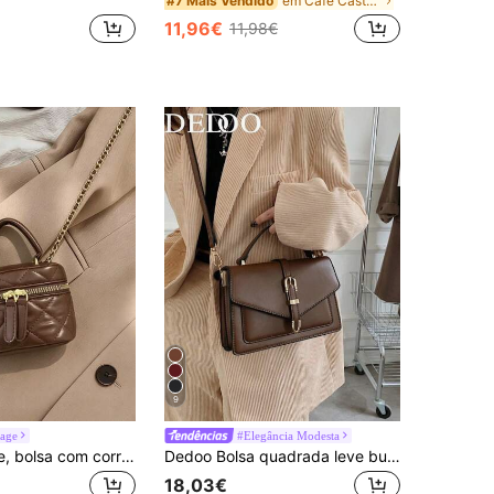
em Café Castanho Bolsas com alça superior feminina
#7 Mais Vendido
11,96€
11,98€
9
tage
#Elegância Modesta
Bolsa mini leve, bolsa com corrente, bolsa acolchoada, bolsa de mão, bolsa saco, ideal para meninas, estudantes universitárias e mulheres que trabalham em escritórios, ótima para o escritório, universidade, trabalho, deslocamento diário, atividades ao ar livre, viagens e piqueniques.
Dedoo Bolsa quadrada leve business casual minimalista com decoração em metal e aba (com clipes de ferragens aleatórios em ambos os lados), adequada para raparigas adolescentes, mulheres, estudantes universitárias, novos trabalhadores de colarinho branco, perfeita para escritório, escola, trabalho, negócios, deslocações, atividades ao ar livre, viagens e outras ocasiões, bolsa business casual feminina
18,03€