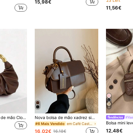
23 Left
15,98€
11,56€
11
Dedoo Nova bolsa de mão Cloud multifuncional e moderna com detalhes plissados em metal grosso e grande capacidade.
Nova bolsa de mão xadrez simples e estilosa com patchwork e bolsa de ombro transversal
#Vin
em Café Castanho Bolsas com alça superior feminina
#6 Mais Vendido
12,48€
16,02€
16,18€