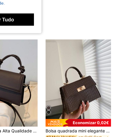
de.
r Tudo
Economizar 0,02€
1pc Cor Sólida Alta Qualidade PU Couro Francês Nicho Design Commuter Crossbody Bag, Versátil, Novo
Bolsa quadrada mini elegante café marrom trava de torção padrão de crocodilo pu