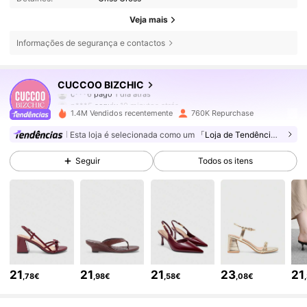
Veja mais
Informações de segurança e contactos
809K Seguidores
4,85
CUCCOO BIZCHIC
p***5
seguiu
10 minutos atrás
1.4M Vendidos recentemente
760K Repurchase
809K Seguidores
4,85
Esta loja é selecionada como um
「Loja de Tendências」
Seguir
Todos os itens
809K Seguidores
4,85
809K Seguidores
4,85
809K Seguidores
4,85
21
21
21
23
21
,78€
,98€
,58€
,08€
809K Seguidores
4,85