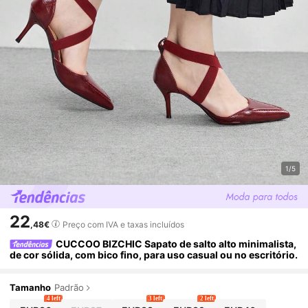
1/5
22
,48€
Preço com IVA e taxas incluídos
CUCCOO BIZCHIC Sapato de salto alto minimalista,
de cor sólida, com bico fino, para uso casual ou no escritório.
Tamanho
Padrão
4 left
3 left
2 left