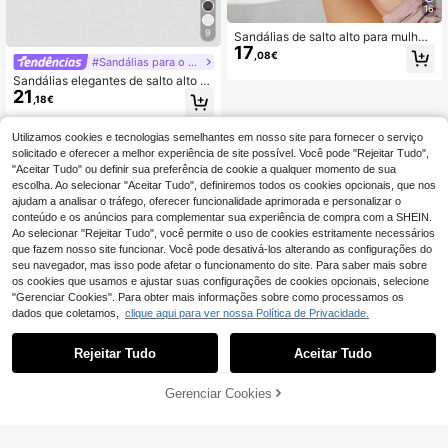
16
9
Sandálias de salto alto para mulher
17
com várias tiras cruzadas, slip-on,
,08€
#Sandálias para o dia a dia
biqueira quadrada e salto agulha, el
egantes, confortáveis, castanhas, s
Sandálias elegantes de salto alto c
alto kitten, adequadas para ocasiõe
21
om tira e bico quadrado, estilo core
,18€
s formais
ano, coleção primavera/verão 202
6, modelo mule, para mulheres.
Utilizamos cookies e tecnologias semelhantes em nosso site para fornecer o serviço
solicitado e oferecer a melhor experiência de site possível. Você pode "Rejeitar Tudo",
"Aceitar Tudo" ou definir sua preferência de cookie a qualquer momento de sua
escolha. Ao selecionar "Aceitar Tudo", definiremos todos os cookies opcionais, que nos
ajudam a analisar o tráfego, oferecer funcionalidade aprimorada e personalizar o
conteúdo e os anúncios para complementar sua experiência de compra com a SHEIN.
Ao selecionar "Rejeitar Tudo", você permite o uso de cookies estritamente necessários
que fazem nosso site funcionar. Você pode desativá-los alterando as configurações do
seu navegador, mas isso pode afetar o funcionamento do site. Para saber mais sobre
os cookies que usamos e ajustar suas configurações de cookies opcionais, selecione
"Gerenciar Cookies". Para obter mais informações sobre como processamos os
dados que coletamos,
clique aqui para ver nossa Política de Privacidade.
Rejeitar Tudo
Aceitar Tudo
Gerenciar Cookies
ADICIONAR AO CARRINHO