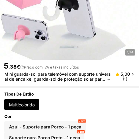
1/14
5
,38€
Preço com IVA e taxas incluídos
Mini guarda-sol para telemóvel com suporte univers
5,00
al de encaixe, guarda-sol de proteção solar par
(1)
a exterior, guarda-sol de proteção contra chuva
e sol para telemóvel, unissexo, adequado para Kind
le e dispositivo de navegação, acessório essencial
Tipos De Estilo
para viagens e férias
Multicolorido
Cor
2 left
Azul - Suporte para Porco - 1 peça
2 left
Suporte para Porco Preto - 1 peça