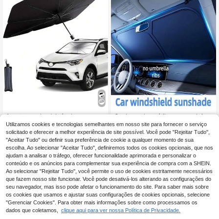
ção de Graças, armazenamento co
mpacto, tecido durável, para quem
se desloca diariamente, viajantes a
o ar livre
1 protetor solar dobrável para carro,
Quebra-sol portátil para para-brisas
viseira solar para para-brisa diantei
de carro, universal e dobrável, para
27 Left
#1 Mais Vendido
em Preto Guarda-sóis e sombras para pátio
Utilizamos cookies e tecnologias semelhantes em nosso site para fornecer o serviço
ro, essencial para o verão, guarda-s
janela frontal, adequado para carro
solicitado e oferecer a melhor experiência de site possível. Você pode "Rejeitar Tudo",
9
6
ol para carro - design de guarda-so
s, SUVs e carrinhas, isolamento tér
,68€
,34€
"Aceitar Tudo" ou definir sua preferência de cookie a qualquer momento de sua
l, bloqueia eficazmente os raios UV,
mico e proteção UV, acessório de v
escolha. Ao selecionar "Aceitar Tudo", definiremos todos os cookies opcionais, que nos
proporciona isolamento térmico inst
erão para carro
ajudam a analisar o tráfego, oferecer funcionalidade aprimorada e personalizar o
antâneo para o para-brisa dianteiro,
fácil de guardar, instalação rápida.
conteúdo e os anúncios para complementar sua experiência de compra com a SHEIN.
Ao selecionar "Rejeitar Tudo", você permite o uso de cookies estritamente necessários
que fazem nosso site funcionar. Você pode desativá-los alterando as configurações do
seu navegador, mas isso pode afetar o funcionamento do site. Para saber mais sobre
os cookies que usamos e ajustar suas configurações de cookies opcionais, selecione
"Gerenciar Cookies". Para obter mais informações sobre como processamos os
dados que coletamos,
clique aqui para ver nossa Política de Privacidade.