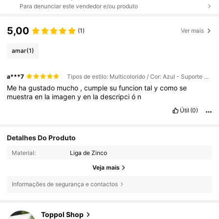
Para denunciar este vendedor e/ou produto
5,00
(1)
Ver mais
amar
(1)
a***7
Tipos de estilo: Multicolorido / Cor: Azul - Suporte para Porco - 1 peça
Me
ha
gustado
mucho
,
cumple
su
funcion
tal
y
como
se
muestra
en
la
imagen
y
en
la
descripci
ó
n
Útil
(0)
Detalhes Do Produto
Material:
Liga de Zinco
Veja mais
53 Seguidores
4,51
Informações de segurança e contactos
53 Seguidores
4,51
Toppol Shop
53 Seguidores
4,51