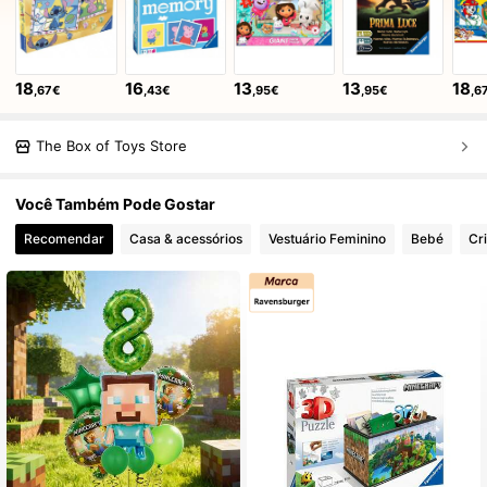
18
16
13
13
18
,67€
,43€
,95€
,95€
,6
The Box of Toys Store
Você Também Pode Gostar
Recomendar
Casa & acessórios
Vestuário Feminino
Bebé
Cr