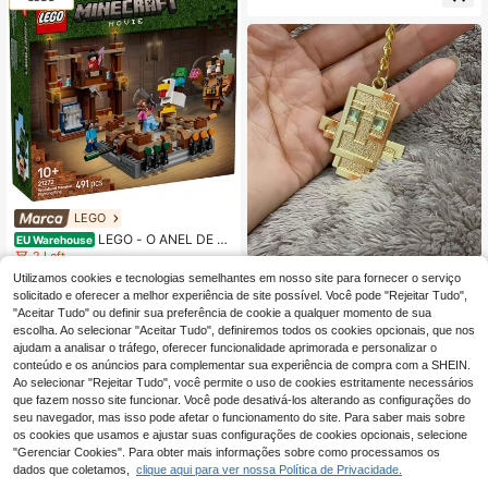
LEGO
LEGO - O ANEL DE BA
EU Warehouse
TALHA DA MANSÃO DA FLOREST
2 Left
A, 21272, LOJA OFICIALMENTE LIC
Chaveiro/Pingente Totem de Jogo
60
Utilizamos cookies e tecnologias semelhantes em nosso site para fornecer o serviço
,95€
ENCIADA, ENVIO EM 24-48 HORAS
4
(My World) Anime, Acessório Metáli
,78€
solicitado e oferecer a melhor experiência de site possível. Você pode "Rejeitar Tudo",
PARA A PENÍNSULA, BRINQUEDO
co para Jogos, Miniatura Decorativ
4-6 dias úteis
Frete Grátis
"Aceitar Tudo" ou definir sua preferência de cookie a qualquer momento de sua
S, BLOCOS, PEÇAS, FILME, ARTES
a 3D Cyberpunk para Mochila/Livr
ANATO
escolha. Ao selecionar "Aceitar Tudo", definiremos todos os cookies opcionais, que nos
o.
ajudam a analisar o tráfego, oferecer funcionalidade aprimorada e personalizar o
conteúdo e os anúncios para complementar sua experiência de compra com a SHEIN.
Ao selecionar "Rejeitar Tudo", você permite o uso de cookies estritamente necessários
que fazem nosso site funcionar. Você pode desativá-los alterando as configurações do
seu navegador, mas isso pode afetar o funcionamento do site. Para saber mais sobre
os cookies que usamos e ajustar suas configurações de cookies opcionais, selecione
"Gerenciar Cookies". Para obter mais informações sobre como processamos os
dados que coletamos,
clique aqui para ver nossa Política de Privacidade.