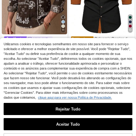
11
10
Calvornis Camisa de
HIMLAND
EU Warehouse
16
manga comprida casual de negócio
,33€
16,49€
Utilizamos cookies e tecnologias semelhantes em nosso site para fornecer o serviço
HIMLAND Camisa casual de f
NEW
s para homem, preta com patchwor
22
érias para homem com estampado
solicitado e oferecer a melhor experiência de site possível. Você pode "Rejeitar Tudo",
,49€
k de cor contrastante, outono, form
paisley
"Aceitar Tudo" ou definir sua preferência de cookie a qualquer momento de sua
al, cerimónia
escolha. Ao selecionar "Aceitar Tudo", definiremos todos os cookies opcionais, que nos
ajudam a analisar o tráfego, oferecer funcionalidade aprimorada e personalizar o
conteúdo e os anúncios para complementar sua experiência de compra com a SHEIN.
Ao selecionar "Rejeitar Tudo", você permite o uso de cookies estritamente necessários
que fazem nosso site funcionar. Você pode desativá-los alterando as configurações do
seu navegador, mas isso pode afetar o funcionamento do site. Para saber mais sobre
os cookies que usamos e ajustar suas configurações de cookies opcionais, selecione
"Gerenciar Cookies". Para obter mais informações sobre como processamos os
dados que coletamos,
clique aqui para ver nossa Política de Privacidade.
Rejeitar Tudo
Aceitar Tudo