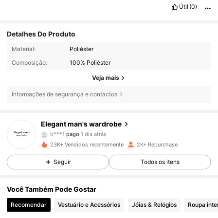
Útil
(0)
Detalhes Do Produto
Material:
Poliéster
Composição:
100% Poliéster
Veja mais
Informações de segurança e contactos
Elegant man's wardrobe
574 Seguidores
4,76
b***1
pago
1 dia atrás
23K+ Vendidos recentemente
2K+ Repurchase
574 Seguidores
4,76
Seguir
Todos os itens
574 Seguidores
4,76
Você Também Pode Gostar
574 Seguidores
4,76
Recomendar
Vestuário e Acessórios
Jóias & Relógios
Roupa inte