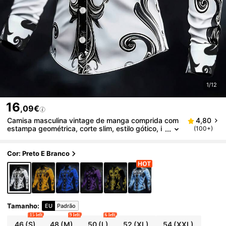
1/12
16
,09€
Camisa masculina vintage de manga comprida com
4,80
estampa geométrica, corte slim, estilo gótico, i
(100+)
deal para o Halloween, feriados, uso diário, pri
mavera e outono.
Cor: Preto E Branco
Tamanho
:
EU
Padrão
15 left
9 left
6 left
46
(S)
48
(M)
50
(L)
52
(XL)
54
(XXL)