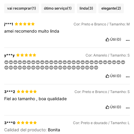
vai recomprar
(1)
ótimo serviço
(1)
linda
(3)
elegante
(2)
j***1
Cor: Preto e Branco / Tamanho: M
amei
recomendo
muito
linda
Útil
(0)
y***y
Cor: Amarelo / Tamanho: S
😍😍😍😍😍😍😍😍😍😍😍😍😍😍😍😍😍😍😍😍😍😍😍😍😍😍😍
😍😍😍😍😍😍😍😍😍😍😍😍😍😍😍😍😍😍😍😍😍
Útil
(0)
3***2
Cor: Preto e Branco / Tamanho: S
Fiel
ao
tamanho
,
boa
qualidade
Útil
(0)
3***0
Cor: Preto e dourado / Tamanho: L
Calidad del producto:
Bonita