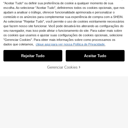
"Aceitar Tudo" ou definir sua preferência de cookie a qualquer momento de sua
escolha. Ao selecionar "Aceitar Tudo", definiremos todos os cookies opcionais, que nos
ajudam a analisar o tráfego, oferecer funcionalidade aprimorada e personalizar o
conteúdo e os anúncios para complementar sua experiência de compra com a SHEIN.
Ao selecionar "Rejeitar Tudo", você permite o uso de cookies estritamente necessários
que fazem nosso site funcionar. Você pode desativá-los alterando as configurações do
seu navegador, mas isso pode afetar o funcionamento do site. Para saber mais sobre
os cookies que usamos e ajustar suas configurações de cookies opcionais, selecione
"Gerenciar Cookies". Para obter mais informações sobre como processamos os
dados que coletamos,
clique aqui para ver nossa Política de Privacidade.
20
Rejeitar Tudo
Aceitar Tudo
Manfinity Homme Co
EU Warehouse
njunto casual para homem de camis
Gerenciar Cookies
29
ADICIONAR AO CARRINHO
,10€
a de manga curta de cor lisa e calç
Economizar 0,31€
as com cordão, 2 peças para férias
de verão em castanho escuro, conj
GloMan
unto coordenado em tecido liso, for
GloMan Conjunto Casual de Férias
mal
para Homem, Camisa Branca Textur
#3 Mais Vendido
em Suavidade Camisola coordenada masculina
ada de Manga Curta de Ótima Quali
26
dade, Conjunto de Calções com Co
,55€
-1%
26,86€
rdão na Cintura, Verão/Outono, Enc
ontro, Pai/Marido