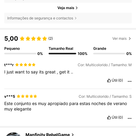
Veja mais
Informações de segurança e contactos
5,00
(2)
Ver mais
Pequeno
Tamanho Real
Grande
0%
100%
0%
t***r
Cor: Multicolorido / Tamanho: M
I
just
want
to
say
its
great
,
get
it
..
Útil
(0)
v***5
Cor: Multicolorido / Tamanho: S
Este
conjunto
es
muy
apropiado
para
estas
noches
de
verano
muy
elegante
Útil
(0)
Manfinity RebelGame
49K Seguidores
4,79