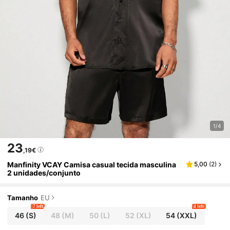
1/4
23
,19€
Manfinity VCAY Camisa casual tecida masculina
5,00
(
2
)
2 unidades/conjunto
Tamanho
EU
7 left
4 left
46
(S)
48
(M)
50
(L)
52
(XL)
54
(XXL)