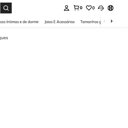
0
0
ar. Press Enter to select.
as íntimas e de dormir
Joias E Acessórios
Tamanhos grandes
Sapa
eques