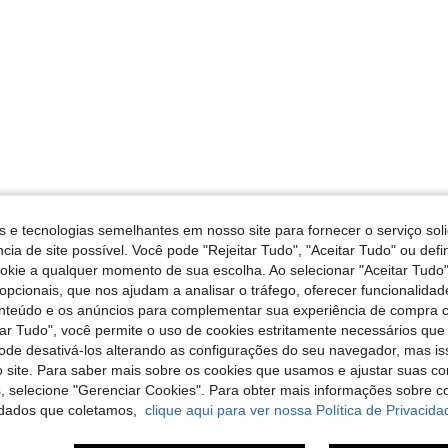
s e tecnologias semelhantes em nosso site para fornecer o serviço soli
cia de site possível. Você pode "Rejeitar Tudo", "Aceitar Tudo" ou defi
ookie a qualquer momento de sua escolha. Ao selecionar "Aceitar Tudo"
opcionais, que nos ajudam a analisar o tráfego, oferecer funcionalida
onteúdo e os anúncios para complementar sua experiência de compra
tar Tudo", você permite o uso de cookies estritamente necessários que
pode desativá-los alterando as configurações do seu navegador, mas is
 site. Para saber mais sobre os cookies que usamos e ajustar suas co
s, selecione "Gerenciar Cookies". Para obter mais informações sobre 
dados que coletamos,
clique aqui para ver nossa Política de Privacida