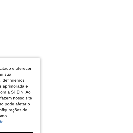
citado e oferecer
nir sua
, definiremos
de aprimorada e
 com a SHEIN. Ao
 fazem nosso site
so pode afetar o
nfigurações de
como
de.