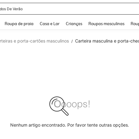
idos De Verão
and down arrow keys to navigate search Buscas recentes and Pesquisar e Encontr
Roupa de praia
Casa e Lar
Crianças
Roupas masculinas
Roup
rteiras e porta-cartões masculinos
Carteira masculina e porta-ch
/
Nenhum artigo encontrado. Por favor tente outras opções.