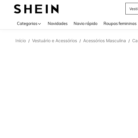
Vest
Use up 
Categorias
Novidades
Navio rápido
Roupas femininas
Início
Vestuário e Acessórios
Acessórios Masculina
Ca
/
/
/