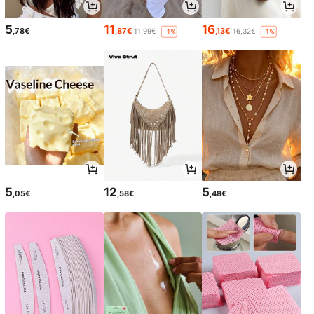
5
11
16
,78€
,87€
,13€
11,99€
16,32€
-1%
-1%
5
12
5
,05€
,58€
,48€