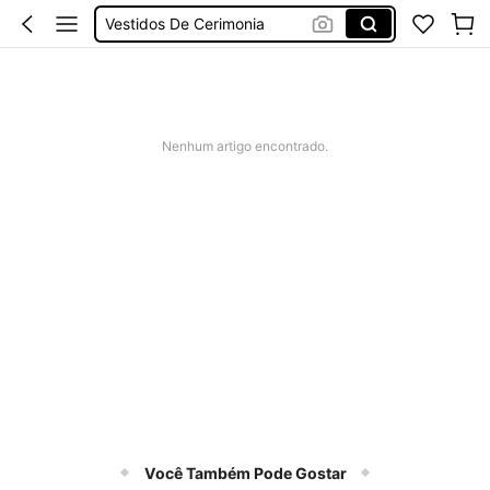
Vestidos De Cerimonia
Bikini
Fato De Banho Mulher
Elitara
Nenhum artigo encontrado.
Você Também Pode Gostar