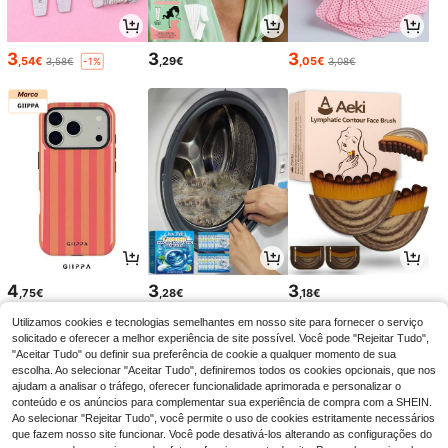
3
3
3
,54€
,29€
,05€
3,58€
3,08€
-1%
4
3
3
,75€
,28€
,18€
Utilizamos cookies e tecnologias semelhantes em nosso site para fornecer o serviço
solicitado e oferecer a melhor experiência de site possível. Você pode "Rejeitar Tudo",
"Aceitar Tudo" ou definir sua preferência de cookie a qualquer momento de sua
escolha. Ao selecionar "Aceitar Tudo", definiremos todos os cookies opcionais, que nos
ajudam a analisar o tráfego, oferecer funcionalidade aprimorada e personalizar o
conteúdo e os anúncios para complementar sua experiência de compra com a SHEIN.
Ao selecionar "Rejeitar Tudo", você permite o uso de cookies estritamente necessários
que fazem nosso site funcionar. Você pode desativá-los alterando as configurações do