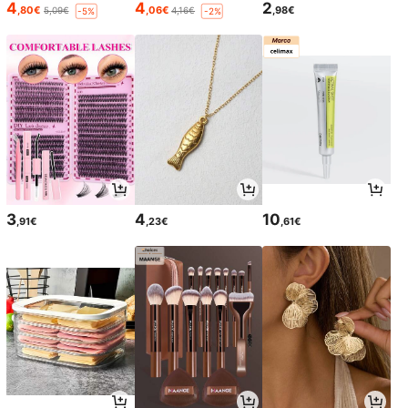
4
4
2
,80€
,06€
,98€
5,09€
4,16€
-5%
-2%
3
4
10
,91€
,23€
,61€