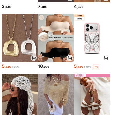
3
7
4
,44€
,48€
,32€
5
10
5
,23€
,99€
,44€
5,28€
5,94€
-8%