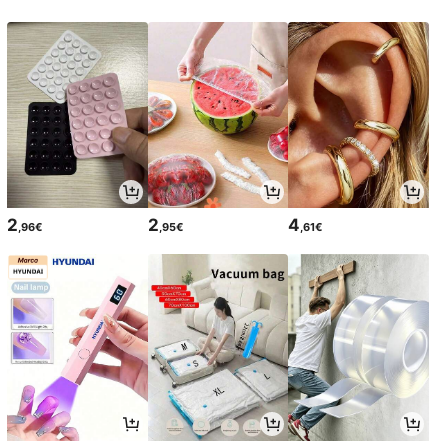
2
2
4
,96€
,95€
,61€