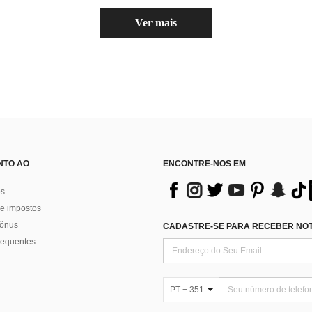
Ver mais
NTO AO
ENCONTRE-NOS EM
os
e impostos
bônus
CADASTRE-SE PARA RECEBER NOTÍ
requentes
PT + 351