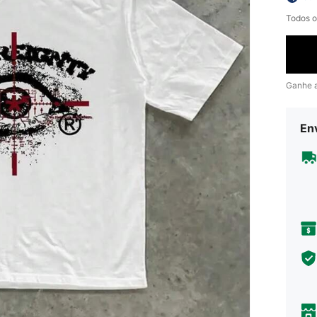
Todos o
Ganhe 
En