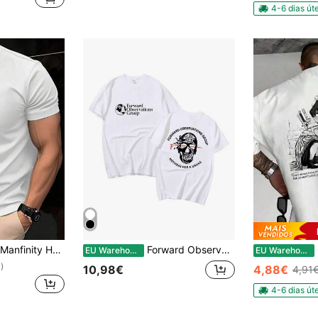
em Casual - Casual de Férias T-shirts masculinas
4-6 dias úte
)
Manfinity Homme Camiseta casual masculina lisa com gola redonda e manga curta, para uso diário
Forward Observations Group Nothing for A Snake FOG Padrão Camiseta, unisex fashion skull retro loose Camiseta, streetwear.
Ca
EU Warehouse
EU Warehouse
)
10,98€
4,88€
4,91
4-6 dias úte