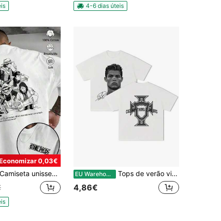
is
4-6 dias úteis
Economizar 0,03€
miseta unissex, 100% algodão, estampa de desenho animado de anime, gola redonda, mangas curtas, modelagem solta, estilo universitário, adequada para todas as estações.
Tops de verão vintage supermodernos de estrelas do futebol
EU Warehouse
4,86€
€
is