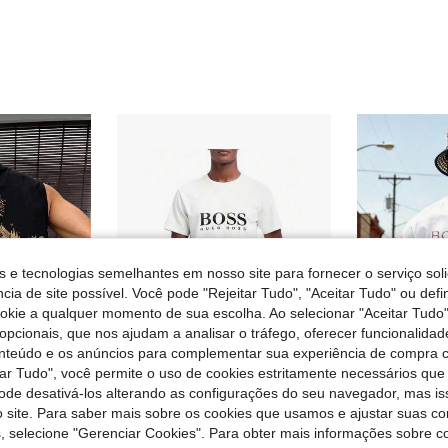
s e tecnologias semelhantes em nosso site para fornecer o serviço soli
cia de site possível. Você pode "Rejeitar Tudo", "Aceitar Tudo" ou defi
ookie a qualquer momento de sua escolha. Ao selecionar "Aceitar Tudo"
opcionais, que nos ajudam a analisar o tráfego, oferecer funcionalida
onteúdo e os anúncios para complementar sua experiência de compra
tar Tudo", você permite o uso de cookies estritamente necessários que
pode desativá-los alterando as configurações do seu navegador, mas is
Camisetas masculinas
T-sh
 site. Para saber mais sobre os cookies que usamos e ajustar suas co
EU Warehouse
EU Warehouse
Regata casual masculina GRDR com estampa de bússola e pico de montanha para o verão
s, selecione "Gerenciar Cookies". Para obter mais informações sobre 
em Ar livre T-shirts masculinas
#3 Mais Vendido
8,33€