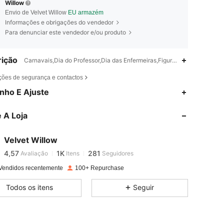
Willow
Envio de Velvet Willow
EU armazém
Informações e obrigações do vendedor
Para denunciar este vendedor e/ou produto
ição
Carnavais,Dia do Professor,Dia das Enfermeiras,Figura,Macio,Antibacte
ções de segurança e contactos
nho E Ajuste
4,57
1K
281
 A Loja
4,57
1K
281
Velvet Willow
4,57
1K
281
Avaliação
Itens
Seguidores
t***s
pago
1 dia atrás
Vendidos recentemente
100+ Repurchase
4,57
1K
281
Todos os itens
Seguir
4,57
1K
281