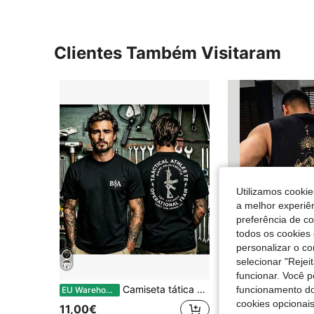
Clientes Também Visitaram
Utilizamos cookie
a melhor experiên
preferência de c
todos os cookies 
personalizar o c
selecionar "Rejei
4
funcionar. Você 
Camiseta tática masculina com estampa dupla face, algodão, estilo militar, logo minimalista, camiseta casual, streetwear.
funcionamento do
GRDR
EU Warehouse
cookies opcionai
11,00€