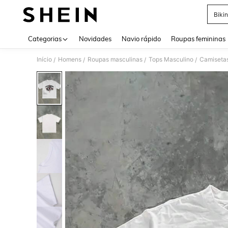
Bikin
Use up 
Categorias
Novidades
Navio rápido
Roupas femininas
Início
Homens
Roupas masculinas
Tops Masculino
Camiseta
/
/
/
/