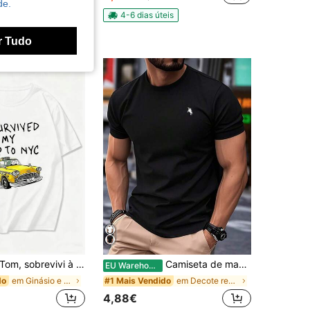
de.
4-6 dias úteis
r Tudo
m, sobrevivi à minha viagem a Nova York. Camiseta divertida e original com um táxi-aranha amarelo, estilo vintage dos anos 80, unissex para homens e mulheres.
Camiseta de manga curta com estampa simples, versátil e casual para o dia a dia, ideal para primavera/verão.
EU Warehouse
em Ginásio e Fitness T-shirts masculinas
em Decote redondo T-shirts masculinas
do
#1 Mais Vendido
4,88€