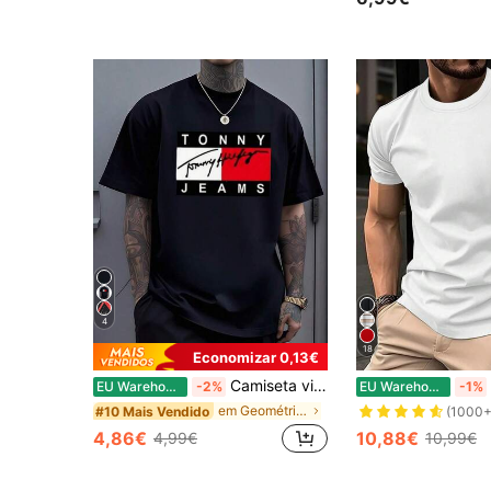
#7 Mais Vendido
(1000+
4
18
Economizar 0,13€
Camiseta vintage com estampa retangular em preto, branco e vermelho, estilo urbano moderno, blusa casual masculina.
EU Warehouse
-2%
EU Warehouse
-1%
em Geométrico T-shirts masculinas
#10 Mais Vendido
(1000+
4,86€
10,88€
4,99€
10,99€