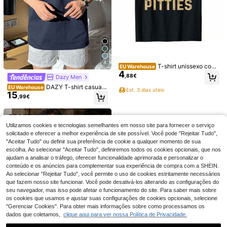
4
T-shirt unissexo com
EU Warehouse
4
estampa retro vintage divertida "M
,88€
Dazy Men
ostra-me os teus Pitbulls" para ama
DAZY T-shirt casual
ntes de Pitbulls.
EU Warehouse
Est. 3 dias úteis
GRDR
15
de verão para homem com estamp
,99€
Colete com capuz masculino GRD
ado de letras, gola redonda e mang
5
R, estilo vintage minimalista, cor sól
a curta, t-shirt gráfica para homem
,54€
ida, lavagem desgastada, modelage
Camiseta masculina d
EU Warehouse
m solta e versátil para moda urbana
4
e algodão, 100%, modelagem solta,
Utilizamos cookies e tecnologias semelhantes em nosso site para fornecer o serviço
,88€
casual.
manga curta e gola redonda. Macia
solicitado e oferecer a melhor experiência de site possível. Você pode "Rejeitar Tudo",
e respirável, com estampas como
4-6 dias úteis
"Aceitar Tudo" ou definir sua preferência de cookie a qualquer momento de sua
"Hokkaido Big Wave" e "HOKKAIDO
escolha. Ao selecionar "Aceitar Tudo", definiremos todos os cookies opcionais, que nos
WAVE".
ajudam a analisar o tráfego, oferecer funcionalidade aprimorada e personalizar o
conteúdo e os anúncios para complementar sua experiência de compra com a SHEIN.
Ao selecionar "Rejeitar Tudo", você permite o uso de cookies estritamente necessários
que fazem nosso site funcionar. Você pode desativá-los alterando as configurações do
seu navegador, mas isso pode afetar o funcionamento do site. Para saber mais sobre
os cookies que usamos e ajustar suas configurações de cookies opcionais, selecione
"Gerenciar Cookies". Para obter mais informações sobre como processamos os
dados que coletamos,
clique aqui para ver nossa Política de Privacidade.