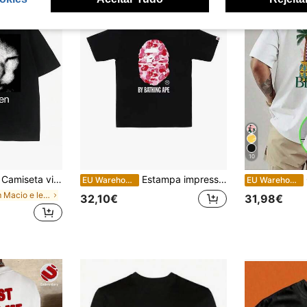
10
Camiseta vintage engraçada com estampa de gato e ibuprofeno. Camiseta casual e estilosa. Estilo Harajuku.
Estampa impressa, casual e estiloso, camiseta de algodão estilo streetwear
EU Warehouse
EU Warehouse
em Macio e leve T-shirts masculinas
32,10€
31,98€