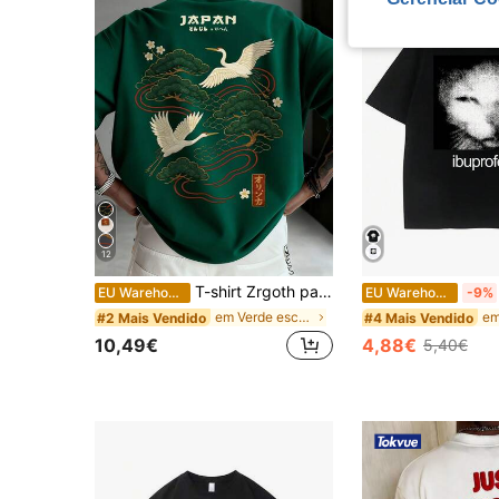
12
T-shirt Zrgoth para homem, casual, versátil, minimalista, com estampado de grua japonesa, manga curta, streetwear
EU Warehouse
EU Warehouse
-9%
em Verde escuro T-shirts masculinas
#2 Mais Vendido
#4 Mais Vendido
10,49€
4,88€
5,40€