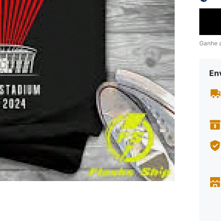
Ganhe 
En