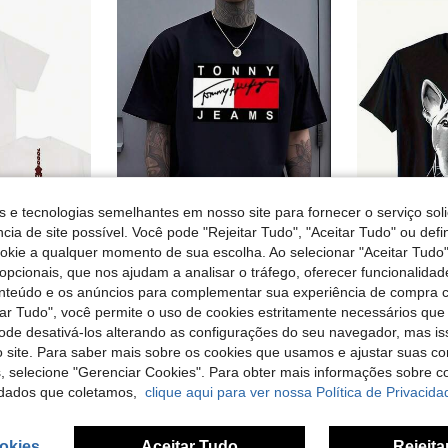
s e tecnologias semelhantes em nosso site para fornecer o serviço soli
cia de site possível. Você pode "Rejeitar Tudo", "Aceitar Tudo" ou defi
4
ookie a qualquer momento de sua escolha. Ao selecionar "Aceitar Tudo"
Economizar 0,13€
opcionais, que nos ajudam a analisar o tráfego, oferecer funcionalida
onteúdo e os anúncios para complementar sua experiência de compra
 100% Algodão Crew Neck Camiseta, High-Quality Verão Casual Singer's Style Camiseta
Camiseta vintage com estampa retangular em preto, branco e vermelho, estilo urbano moderno, blusa casual masculina.
Ca
EU Warehouse
-2%
EU Warehouse
tar Tudo", você permite o uso de cookies estritamente necessários que
em Geométrico T-shirts masculinas
#6 Mais Vendido
12,48€
pode desativá-los alterando as configurações do seu navegador, mas is
4,86€
4,99€
 site. Para saber mais sobre os cookies que usamos e ajustar suas co
s, selecione "Gerenciar Cookies". Para obter mais informações sobre 
dados que coletamos,
clique aqui para ver nossa Política de Privacida
okies
Aceitar Tudo
Rejeita