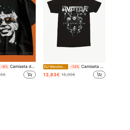
Camiseta de algodão com estampa, inspiração Lamin Yamals, estilo vintage, camiseta de verão.
Camiseta preta retrô de algodão pesado para homens, ideal para presente de Natal.
-6%
EU Warehouse
-13%
13,83€
85€
15,99€