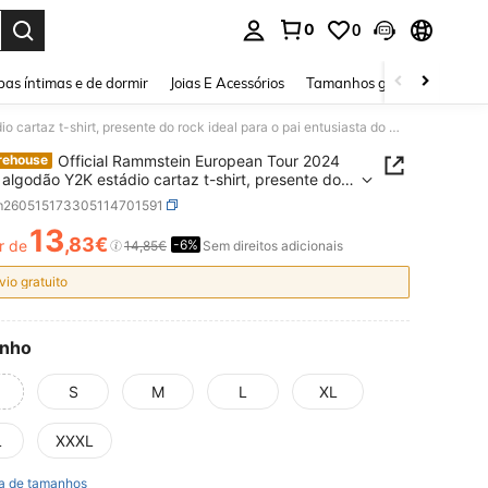
0
0
ar. Press Enter to select.
as íntimas e de dormir
Joias E Acessórios
Tamanhos grandes
Sapa
Official Rammstein European Tour 2024 unisex algodão Y2K estádio cartaz t-shirt, presente do rock ideal para o pai entusiasta do metal
Official Rammstein European Tour 2024
rehouse
 algodão Y2K estádio cartaz t-shirt, presente do
deal para o pai entusiasta do metal
m260515173305114701591
13
,83€
r de
-6%
ICE AND AVAILABILITY
14,85€
Sem direitos adicionais
vio gratuito
nho
S
M
L
XL
L
XXXL
a de tamanhos