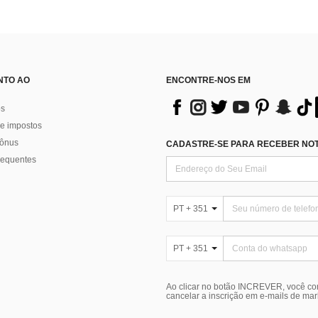
NTO AO
ENCONTRE-NOS EM
os
e impostos
bônus
CADASTRE-SE PARA RECEBER NOTÍ
requentes
PT + 351
PT + 351
Ao clicar no botão INCREVER, você c
cancelar a inscrição em e-mails de ma