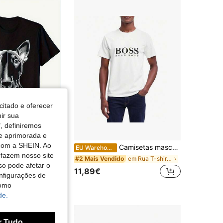
4,69
1.8K
9
4,69
1.8K
9
citado e oferecer
nir sua
, definiremos
de aprimorada e
 com a SHEIN. Ao
miseta masculina preta com estampa de mini bull terrier - Manga curta, ideal para o Dia dos Namorados e para o dia a dia, leve com apenas 180g, disponível nos tamanhos P a 2GG.
Camisetas masculinas
EU Warehouse
 fazem nosso site
em Rua T-shirts masculinas
#2 Mais Vendido
so pode afetar o
11,89€
nfigurações de
como
de.
r Tudo