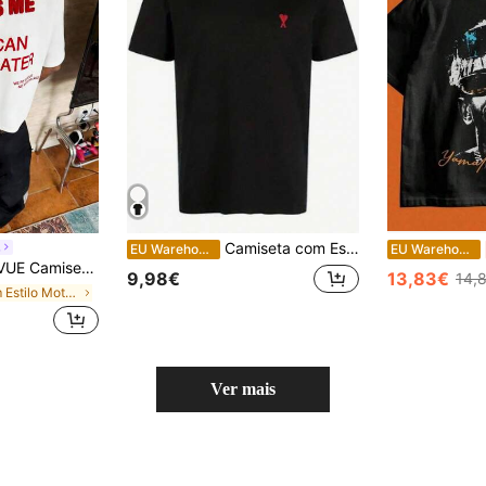
Camiseta com Estampa Gráfica The Weeknd Tamanho Grande - Preto e Branco, Manga Curta Casual, Gola Redonda, Algodão, Para Homens e Mulheres, Corte Regular, Confortável para Todas as Estações,
E
EU Warehouse
EU Warehouse
a com estampa vermelha de slogan em estilo streetwear e bordado 3D.
9,98€
13,83€
14,
em Estilo Motociclista de Vanguarda T-shirts mascu
Ver mais