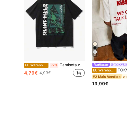
16
Camiseta oversized com estampa do jogo de terror Silent Hill 2, estilo rock vintage, unissex, em algodão.
TOKVU
EU Warehouse
-2%
TOKVUE Camiseta branca folgad
EU Warehouse
4,79€
4,93€
#2 Mais Vendido
13,99€