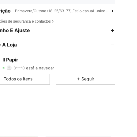
ição
Primavera/Outono (18-25/63-77),Estilo casual-universitário,Geométric
ções de segurança e contactos
nho E Ajuste
4,69
1.8K
9
 A Loja
4,69
1.8K
9
4,69
1.8K
9
Il Papir
3***0
está a navegar
4,69
1.8K
9
Todos os itens
Seguir
4,69
1.8K
9
4,69
1.8K
9
4,69
1.8K
9
4,69
1.8K
9