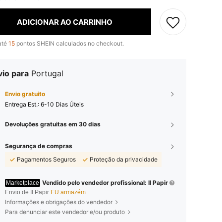
ADICIONAR AO CARRINHO
até
15
pontos SHEIN calculados no checkout.
vio para
Portugal
Envio gratuito
Entrega Est.:
6-10 Dias Úteis
Devoluções gratuitas em 30 dias
Segurança de compras
Pagamentos Seguros
Proteção da privacidade
Vendido pelo vendedor profissional: Il Papir
Marketplace
Envio de Il Papir
EU armazém
Informações e obrigações do vendedor
Para denunciar este vendedor e/ou produto