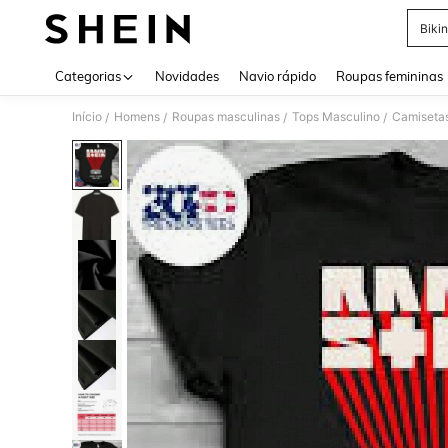
Bikin
Use up 
Categorias
Novidades
Navio rápido
Roupas femininas
Início
Homens
Roupas masculinas
Tops Masculino
Camiseta
/
/
/
/