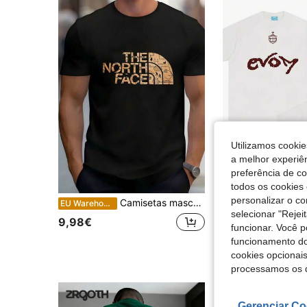
Utilizamos cookie
a melhor experiên
preferência de c
todos os cookies 
personalizar o c
Camisetas masculinas
Regata EVOM - Veigh Official Camiseta,
EU Warehouse
EU Warehouse
selecionar "Rejei
9,98€
13,00€
funcionar. Você 
funcionamento do
cookies opcionai
processamos os 
Gerenciar Co