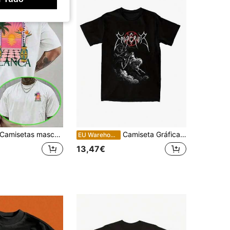
Camisetas masculinas
Camiseta Gráfica Gótica Heavy Metal da Banda Emperor para Homens e Mulheres - Camiseta Preta Oversized com o Logo Emperor e Design de Pentagrama, Streetwear Unissex Confortável para Shows e Uso Diário
EU Warehouse
13,47€