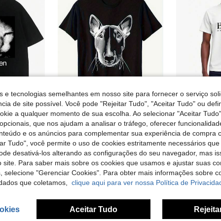
s e tecnologias semelhantes em nosso site para fornecer o serviço soli
cia de site possível. Você pode "Rejeitar Tudo", "Aceitar Tudo" ou defi
ookie a qualquer momento de sua escolha. Ao selecionar "Aceitar Tudo"
Camiseta vintage engraçada com estampa de gato e ibuprofeno. Camiseta casual e estilosa. Estilo Harajuku.
Camiseta masculina preta com estampa de mini bull terrier - Manga curta, ideal para o Dia dos Namorados e para o dia a dia, leve com apenas 180g, disponível nos tamanhos P a 2GG.
EU Warehouse
-8%
EU Warehouse
opcionais, que nos ajudam a analisar o tráfego, oferecer funcionalida
em Macio e leve T-shirts masculinas
#2 Mais Vendi
onteúdo e os anúncios para complementar sua experiência de compra
11,04€
12,00€
tar Tudo", você permite o uso de cookies estritamente necessários que
11,89€
4-6 dias úteis
pode desativá-los alterando as configurações do seu navegador, mas is
4-6 dias úte
 site. Para saber mais sobre os cookies que usamos e ajustar suas co
s, selecione "Gerenciar Cookies". Para obter mais informações sobre 
dados que coletamos,
clique aqui para ver nossa Política de Privacida
okies
Aceitar Tudo
Rejeita