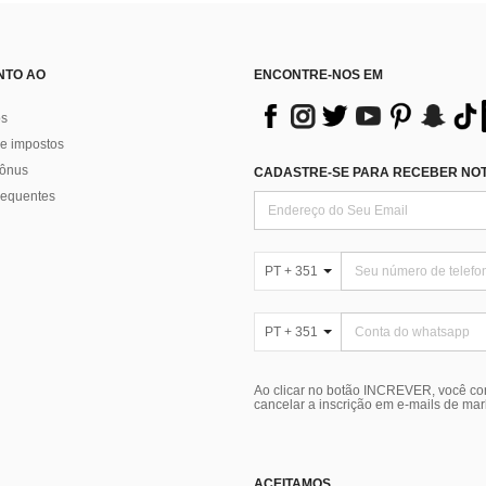
NTO AO
ENCONTRE-NOS EM
os
e impostos
bônus
CADASTRE-SE PARA RECEBER NOTÍ
requentes
PT + 351
PT + 351
Ao clicar no botão INCREVER, você c
cancelar a inscrição em e-mails de ma
ACEITAMOS