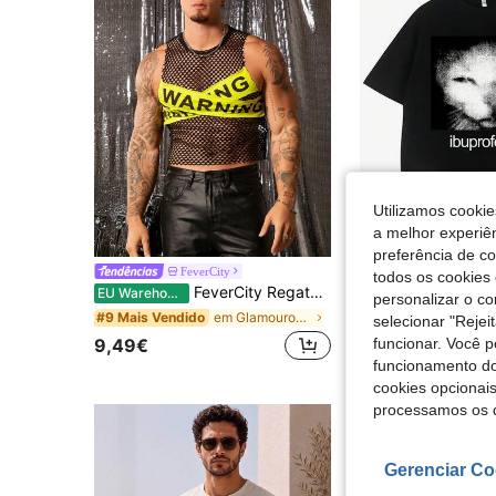
Utilizamos cookie
a melhor experiên
preferência de c
FeverCity
EU Warehouse
-9%
todos os cookies 
FeverCity Regata masculina de malha com decote redondo e sem mangas, adequada para o verão
EU Warehouse
#4 Mais Vendido
personalizar o c
em Glamourosa - Roupa de Festa Tops masculinos
#9 Mais Vendido
selecionar "Rejei
4,88€
5,40€
9,49€
funcionar. Você 
4-6 dias úteis
funcionamento do
cookies opcionai
processamos os 
Gerenciar Co