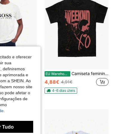
citado e oferecer
nir sua
, definiremos
Camisetas masculinas
Camiseta feminina casual com estampa gráfica, 220g, 100% algodão, modelo XO, estampa de retrato de estrela da música, modelagem relaxada.
EU Warehouse
de aprimorada e
em Rua T-shirts masculinas
do
 com a SHEIN. Ao
4,88€
4,91€
 fazem nosso site
4-6 dias úteis
so pode afetar o
is
nfigurações de
como
de.
r Tudo