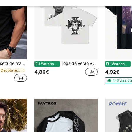
a simples, versátil e casual para o dia a dia, ideal para primavera/verão.
Tops de verão vintage supermodernos de estrelas do futebol
C
EU Warehouse
EU Warehouse
em Decote redondo T-shirts masculinas
4,86€
4,92€
4-6 dias úte