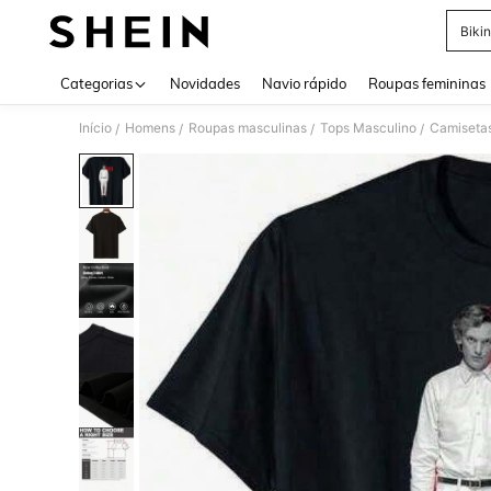
Bikin
Use up 
Categorias
Novidades
Navio rápido
Roupas femininas
Início
Homens
Roupas masculinas
Tops Masculino
Camiseta
/
/
/
/