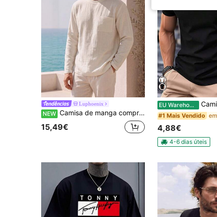
Camiseta de manga curta com estamp
Luphoenix
EU Warehouse
Camisa de manga comprida casual business para homem, cor lisa, camada interior para outono/inverno
NEW
#1 Mais Vendido
15,49€
4,88€
4-6 dias úteis