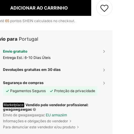
ADICIONAR AO CARRINHO
até
65
pontos SHEIN calculados no checkout.
vio para
Portugal
Envio gratuito
Entrega Est.:
6-10 Dias Úteis
Devoluções gratuitas em 30 dias
Segurança de compras
Pagamentos Seguros
Proteção da privacidade
Vendido pelo vendedor profissional:
Marketplace
gwagawgawgac
Envio de gwagawgawgac
EU armazém
Informações e obrigações do vendedor
Para denunciar este vendedor e/ou produto