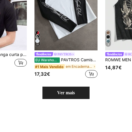
31
4
dão, gola redonda, corte relaxado e bordada
PAVTROS
R
PAVTROS Camiseta masculina de manga raglan folgada, contraste preto e branco, estampa gráfica em inglês manuscrito. Camiseta masculina de manga comprida estilo beisebol. Ideal para uso diário, lazer, viagens de fim de semana, atividades ao ar livre, expedições, ambientes de trabalho descontraídos ou ocasiões semiformal. Ótima opção de presente para namorado/marido, aniversário, férias de verão, feriados, Ano Novo, casamento e Dia dos Namorados.
EU Warehouse
em Encadernação de contraste T-shirts masculinas
#1 Mais Vendido
14,87€
17,32€
Ver mais