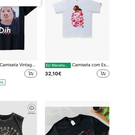
amiseta Vintage Plus Size - Camiseta engraçada de gola redonda para homens e mulheres, camiseta feminina da moda, meme de gato engraçado da Geração Z.
Camiseta com Estampa de Desenho Animado, Gola Redonda de Algodão Macio, Top Clássico de Verão Estilo Preppy
EU Warehouse
32,10€
is