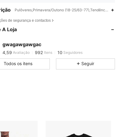
ição
Pulôveres,Primavera/Outono (18-25/63-77),Tendência de vanguarda -
4,59
992
10
ções de segurança e contactos
4,59
992
10
 A Loja
4,59
992
10
4,59
992
10
gwagawgawgac
4,59
992
10
Avaliação
Itens
Seguidores
4,59
992
10
Todos os itens
Seguir
4,59
992
10
4,59
992
10
4,59
992
10
4,59
992
10