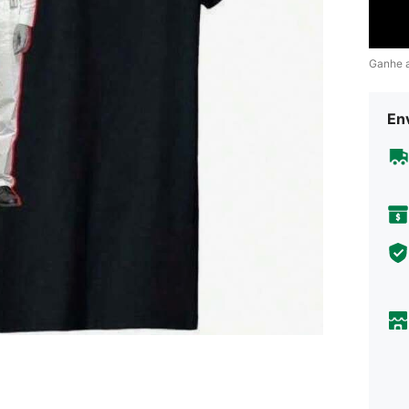
Ganhe 
En