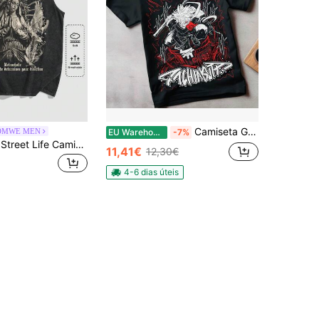
Camiseta Gachiakuta Tome, mangá japonês de terror (tankobon), todos os tamanhos.
OMWE MEN
EU Warehouse
-7%
ROMWE MEN Street Life Camiseta regata masculina com estampa de cruz gótica e Virgem Maria, desbotada, com lavagem ácida, sem mangas, estilo Halloween, anos 2000
11,41€
12,30€
4-6 dias úteis