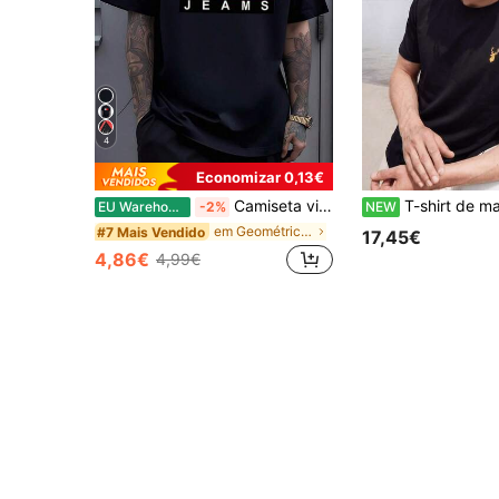
4
Economizar 0,13€
Camiseta vintage com estampa retangular em preto, branco e vermelho, estilo urbano moderno, blusa casual masculina.
T-shirt de manga curta para homem em 100% algo
EU Warehouse
-2%
NEW
em Geométrico T-shirts masculinas
#7 Mais Vendido
17,45€
4,86€
4,99€