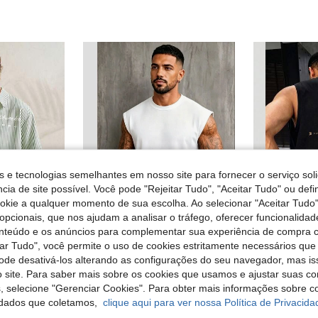
s e tecnologias semelhantes em nosso site para fornecer o serviço soli
cia de site possível. Você pode "Rejeitar Tudo", "Aceitar Tudo" ou defi
ookie a qualquer momento de sua escolha. Ao selecionar "Aceitar Tudo"
opcionais, que nos ajudam a analisar o tráfego, oferecer funcionalida
onteúdo e os anúncios para complementar sua experiência de compra
4
Economizar 0,32€
tar Tudo", você permite o uso de cookies estritamente necessários que
sculina de manga curta com estampa listrada
GRDR
G
pode desativá-los alterando as configurações do seu navegador, mas is
GRDR Regata masculina de verão, cor sólida, gola redonda, estilo casual e folgada.
-5%
 site. Para saber mais sobre os cookies que usamos e ajustar suas co
5,99€
6,05€
6,37€
s, selecione "Gerenciar Cookies". Para obter mais informações sobre 
dados que coletamos,
clique aqui para ver nossa Política de Privacida