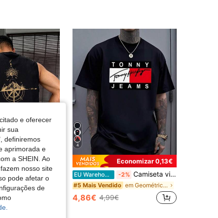
4,72
35
59
4,72
35
59
citado e oferecer
nir sua
, definiremos
4
de aprimorada e
 com a SHEIN. Ao
Economizar 0,13€
 fazem nosso site
Camiseta vintage com estampa retangular em preto, branco e vermelho, estilo urbano moderno, blusa casual masculina.
RDR
EU Warehouse
-2%
so pode afetar o
Regata casual masculina GRDR com estampa de bússola e pico de montanha para o verão
em Geométrico T-shirts masculinas
#5 Mais Vendido
nfigurações de
4,86€
4,99€
como
de.