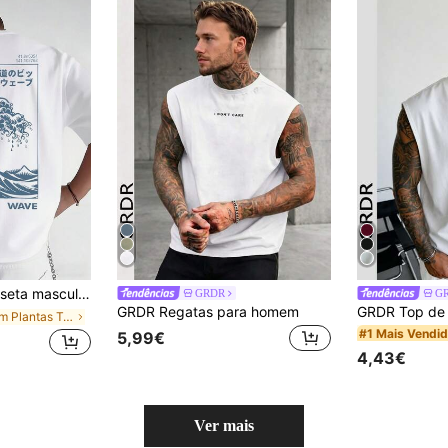
solta, manga curta e gola redonda. Macia e respirável, com estampas como "Hokkaido Big Wave" e "HOKKAIDO WAVE".
GRDR
G
GRDR Regatas para homem
em Plantas T-shirts masculinas
#1 Mais Vendi
5,99€
4,43€
Ver mais