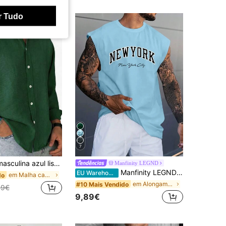
r Tudo
7
 comprida, estilo casual, para uso externo, minimalista e elegante.
Manfinity LEGND
Manfinity LEGND Top casual masculino sem mangas com alças largas e estampa de letras, férias
EU Warehouse
em Malha canelada Camisas masculinas
do
em Alongamento médio Tops masculinos
#10 Mais Vendido
99€
9,89€