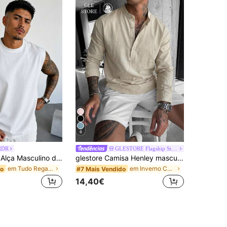
6
RDR
GLESTORE Flagship Store
GRDR Top de Alça Masculino de Verão Clássico, Cor Lisa, Fino, Decote Redondo, Adequado para Desporto, Fitness e Uso Diário
glestore Camisa Henley masculina retrô vintage com estampa de moedas, cor sólida, manga dobrável e gola mandarim - Leve e respirável, 100% algodão, ideal para todas as estações, inclusive o verão.
em Tudo Regatas masculinas
em Inverno Camisas masculinas
do
#7 Mais Vendido
14,40€