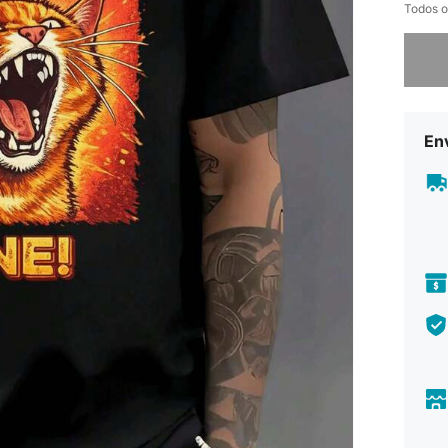
Todos o
Desculp
En