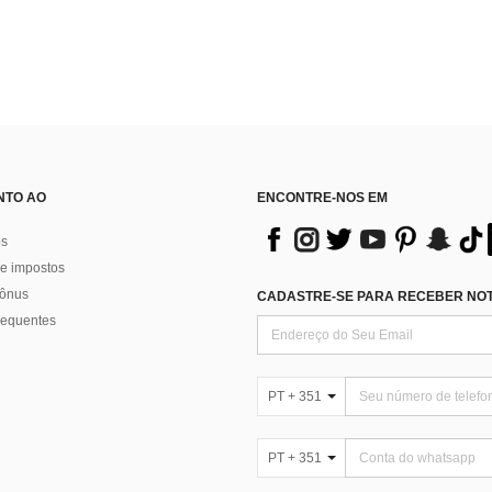
NTO AO
ENCONTRE-NOS EM
os
e impostos
bônus
CADASTRE-SE PARA RECEBER NOTÍ
requentes
PT + 351
PT + 351