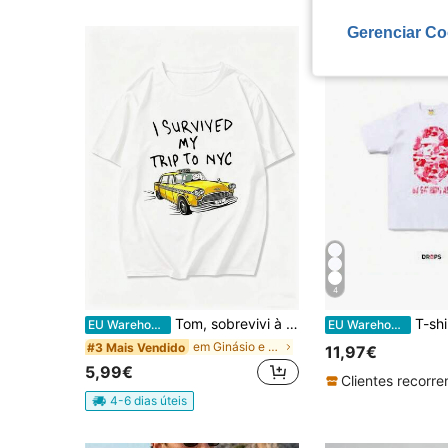
Gerenciar Co
4
Tom, sobrevivi à minha viagem a Nova York. Camiseta divertida e original com um táxi-aranha amarelo, estilo vintage dos anos 80, unissex para homens e mulheres.
T-shirt com estampado de cab
EU Warehouse
EU Warehouse
em Ginásio e Fitness T-shirts masculinas
#3 Mais Vendido
11,97€
5,99€
4-6 dias úteis