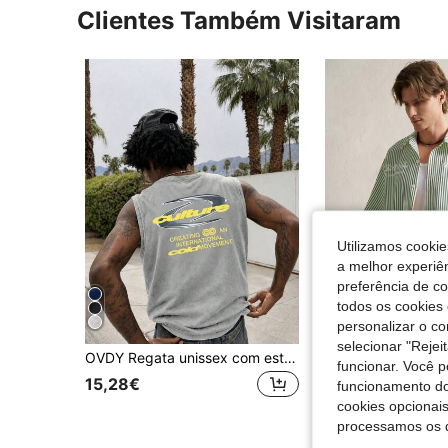
Clientes Também Visitaram
Utilizamos cookie
a melhor experiên
preferência de c
todos os cookies 
personalizar o c
7
selecionar "Rejei
OVDY Regata unissex com estampa metálica estilo vintage de rua, modelagem solta, ideal para festivais de música.
TONEVAULT Camisa ma
EU Warehouse
funcionar. Você 
15,28€
12,99€
funcionamento do
cookies opcionai
processamos os 