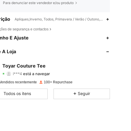
Para denunciar este vendedor e/ou produto
ição
Apliques,Inverno, Todos, Primavera / Verão / Outono,Manga Regular
ções de segurança e contactos
4,72
35
59
nho E Ajuste
4,72
35
59
 A Loja
4,72
35
59
Toyar Couture Tee
l***4
está a navegar
4,72
35
59
Avaliação
Itens
Seguidores
Vendidos recentemente
100+ Repurchase
4,72
35
59
Todos os itens
Seguir
4,72
35
59
4,72
35
59
4,72
35
59