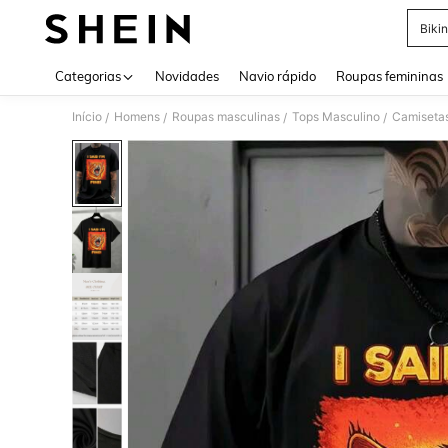
Bikin
Use up 
Categorias
Novidades
Navio rápido
Roupas femininas
Início
Homens
Roupas masculinas
Tops Masculino
Camiseta
/
/
/
/