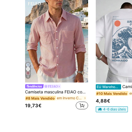
6
Camiseta masculina de algodão, 100%, modelagem 
FEIAO
EU Warehouse
Camiseta masculina FEIAO com estampa retrô de moedas, tecido de malha respirável semelhante ao linho, fechamento frontal com botões, cor sólida, toque macio e confortável, modelagem casual versátil, ligeiramente oversized, ideal para primavera/verão.
#10 Mais Vendido
em Inverno Camisas masculinas
#8 Mais Vendido
4,88€
19,73€
4-6 dias úteis