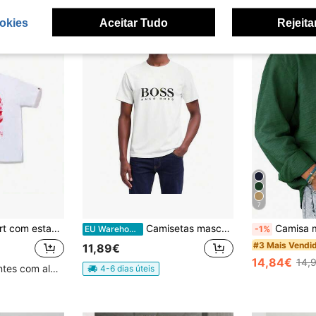
okies
Aceitar Tudo
Rejeita
7
eça de macaco, estilo streetwear clássico, manga curta, algodão.
Camisetas masculinas
Camisa masculina azul lisa de manga
EU Warehouse
-1%
#3 Mais Vendi
11,89€
14,84€
14,
Clientes recorrentes com alta taxa de retorno
4-6 dias úteis