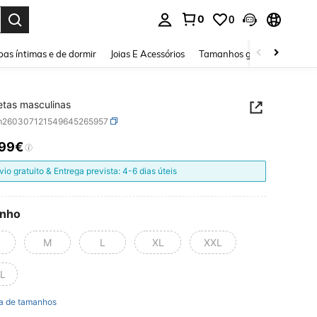
0
0
ar. Press Enter to select.
as íntimas e de dormir
Joias E Acessórios
Tamanhos grandes
Sapa
tas masculinas
m260307121549645265957
,99€
ICE AND AVAILABILITY
vio gratuito & Entrega prevista: 4-6 dias úteis
nho
M
L
XL
XXL
L
a de tamanhos