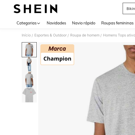
Bikin
Use up 
Categorias
Novidades
Navio rápido
Roupas femininas
Início
Esportes & Outdoor
Roupa de homem
Homens Tops ativ
/
/
/