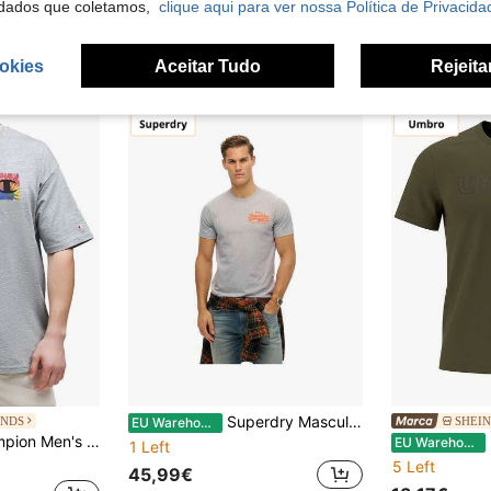
dados que coletamos,
clique aqui para ver nossa Política de Privacida
16 Left
22,79€
24,
19,06€
19,94€
okies
Aceitar Tudo
Rejeita
Superdry Masculino Desportivo Camisetas & Tanks
ANDS
SHEIN
EU Warehouse
s Lightweight Easy To Match Moisture-Wicking School Casual Outing 217232-EM006
U
EU Warehouse
1 Left
5 Left
45,99€