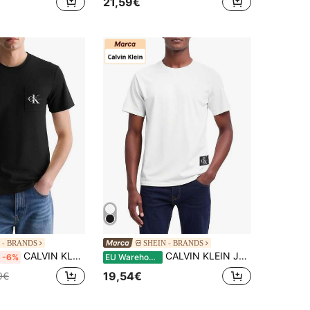
21,59€
 - BRANDS
SHEIN - BRANDS
CALVIN KLEIN JEANS Men's Sports Tees & Tanks Versatile Lightweight Easy To Match Sports Outdoor Training Black J30J320936-BEH
CALVIN KLEIN JEANS Men's Sports Tees & Tanks Versatile Lightweight Easy To Match Weekend Sports Outdoor White J30J323482-YAF
-6%
EU Warehouse
19,54€
9€