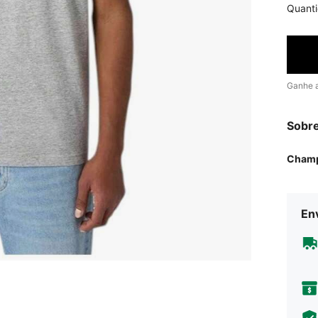
Quant
Ganhe 
Sobr
Cham
En