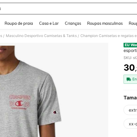
i
and down arrow keys to navigate search Buscas recentes and Pesquisar e Encontr
Roupa de praia
Casa e Lar
Crianças
Roupas masculinas
Roup
os
Masculino Desportivo Camisetas & Tanks
Champion Camisetas e regatas e
/
/
EU Wa
esport
SKU: s
30
PR
En
Tama
ext
xx-