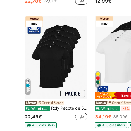
22,78€
12,99€
22,99€
19
23
Econ
Original Store
Original Store
Roly Pacote de 5 camisetas Atomic de manga curta (Entrega em 48 horas) – Vários tamanhos – Várias cores – 100% algodão, gola dupla redonda, costuras reforçadas, tecido tubular, camiseta básica, camiseta unissex, camiseta econômica.
EU Warehouse
EU Warehouse
-5%
22,49€
34,19€
36,09€
4-6 dias úteis
4-6 dias úteis