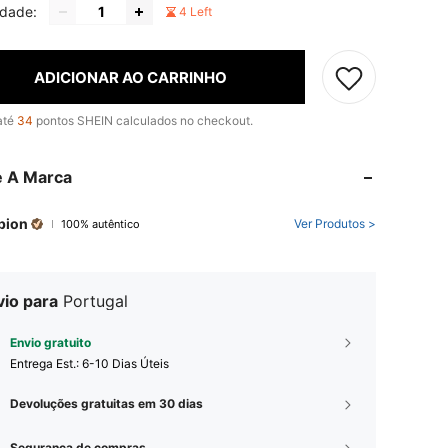
idade:
4 Left
ADICIONAR AO CARRINHO
até
34
pontos SHEIN calculados no checkout.
e A Marca
pion
Ver Produtos >
100% autêntico
vio para
Portugal
Envio gratuito
Entrega Est.:
6-10 Dias Úteis
Devoluções gratuitas em 30 dias
Segurança de compras