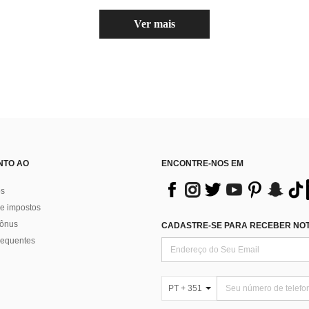
Ver mais
NTO AO
ENCONTRE-NOS EM
os
e impostos
bônus
CADASTRE-SE PARA RECEBER NOTÍ
requentes
PT + 351