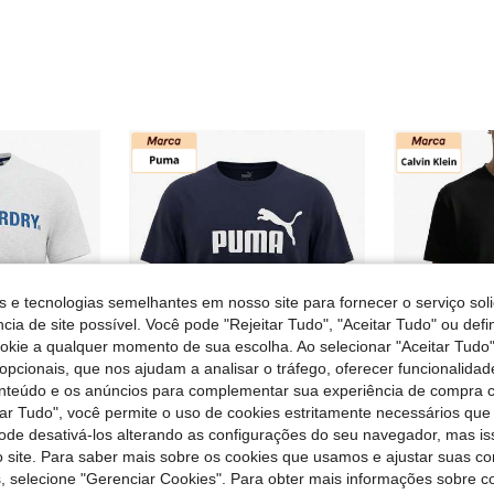
s e tecnologias semelhantes em nosso site para fornecer o serviço soli
cia de site possível. Você pode "Rejeitar Tudo", "Aceitar Tudo" ou defi
ookie a qualquer momento de sua escolha. Ao selecionar "Aceitar Tudo"
opcionais, que nos ajudam a analisar o tráfego, oferecer funcionalida
onteúdo e os anúncios para complementar sua experiência de compra
tar Tudo", você permite o uso de cookies estritamente necessários que
pode desativá-los alterando as configurações do seu navegador, mas is
 site. Para saber mais sobre os cookies que usamos e ajustar suas co
ANDS
SHEIN - BRANDS
SHEIN
Men's Sports Tees & Tanks Lightweight Easy To Match Moisture-Wicking Travel Daily Weekend Grey M1010971A-54G
Puma Men's Sports Tees & Tanks Easy To Match Moisture-Wicking Breathable Outdoor Training Vacation Blue 682532-16
s, selecione "Gerenciar Cookies". Para obter mais informações sobre 
EU Warehouse
-4%
EU Warehouse