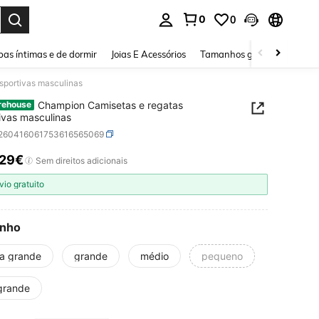
0
0
ar. Press Enter to select.
as íntimas e de dormir
Joias E Acessórios
Tamanhos grandes
Sapa
sportivas masculinas
Champion Camisetas e regatas
rehouse
ivas masculinas
t260416061753616565069
,29€
ICE AND AVAILABILITY
Sem direitos adicionais
vio gratuito
nho
ra grande
grande
médio
pequeno
grande