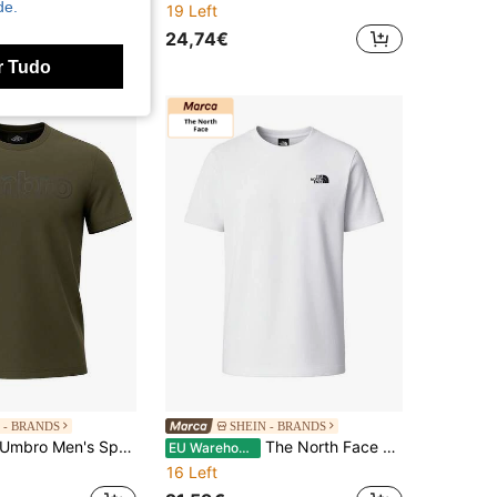
de.
19 Left
22€
24,74€
r Tudo
 - BRANDS
SHEIN - BRANDS
mbro Men's Sports Tees & Tanks Durable Comfortable Versatile Weekend Sports Outdoor Green 66435U-A0D
The North Face Elevation Long-Sleeve Men's Sports Tees & Tanks Easy To Match Moisture-Wicking Breathable Casual Going Out Gym NF0A87NP-FN4
EU Warehouse
16 Left