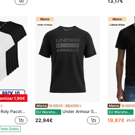
13,17€
omizar 1,90€
SHEIN - BRANDS
SHEIN
Roly Pacote com 10 camisetas de manga curta (envio em até 48 horas) – Tamanhos variados – Cores variadas – 100% algodão, gola dupla, costuras reforçadas, malha tubular – Camiseta básica, camiseta unissex, camiseta econômica. Camisetas de algodão, camisetas lisas, camisetas para o dia a dia.
Under Armour SPORTSTYLE Men's Sports Tees & Tanks Comfortable Versatile Lightweight Home Travel Daily Black 1329582-001
EU Warehouse
EU Warehouse
22,94€
19,87€
21,1
Frete Grátis