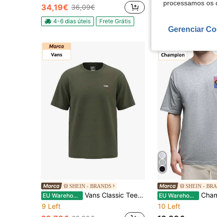
processamos os 
40 Left
34,19€
36,09€
18,84€
20,29€
4-6 dias úteis
Frete Grátis
Gerenciar Co
SHEIN - BRANDS
SHEIN - BR
Vans Classic Tee Men's Sports Tees & Tanks Classic Fit Quick-Dry Skin-Friendly Sports Outdoor Training Green VR9X-FR1
Champion Men's Sports Tees & Tank
EU Warehouse
EU Warehouse
9 Left
10 Left