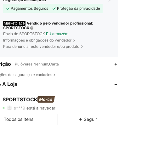
Pagamentos Seguros
Proteção da privacidade
Vendido pelo vendedor profissional:
Marketplace
SPORTSTOCK
Envio de SPORTSTOCK
EU armazém
Informações e obrigações do vendedor
Para denunciar este vendedor e/ou produto
ição
Pulôveres,Nenhum,Carta
4,65
2.3K
140
ções de segurança e contactos
 A Loja
4,65
2.3K
140
4,65
2.3K
140
SPORTSTOCK
s***9
está a navegar
4,65
2.3K
140
Todos os itens
Seguir
4,65
2.3K
140
4,65
2.3K
140