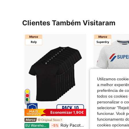
Clientes Também Visitaram
Utilizamos cookie
a melhor experiên
preferência de c
todos os cookies 
personalizar o c
19
selecionar "Rejei
Economizar 1,90€
funcionar. Você 
funcionamento do
Original Store
SHEIN - BR
Roly Pacote com 10 camisetas de manga curta (envio em até 48 horas) – Tamanhos variados – Cores variadas – 100% algodão, gola dupla, costuras reforçadas, malha tubular – Camiseta básica, camiseta unissex, camiseta econômica. Camisetas de algodão, camisetas lisas, camisetas para o dia a dia.
cookies opcionai
EU Warehouse
-5%
EU Warehouse
-7%