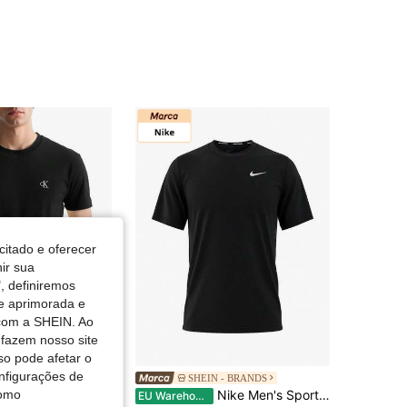
4,65
2.3K
140
4,65
2.3K
140
4,65
2.3K
140
4,65
2.3K
140
citado e oferecer
nir sua
, definiremos
de aprimorada e
 com a SHEIN. Ao
 fazem nosso site
so pode afetar o
nfigurações de
 - BRANDS
SHEIN - BRANDS
CALVIN KLEIN JEANS Men's Sports Tees & Tanks Easy To Match Moisture-Wicking Breathable Home Travel Daily Black J30J314544-BAE
Nike Men's Sports Tees & Tanks Quick-Dry Skin-Friendly Stretchy School Casual Outing Black DV9315-010
como
-5%
EU Warehouse