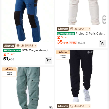
JB SPORT
Project X Paris Calças
EU Warehouse
de moletom masculinas
5 Left
35
,94€
-14%
41,93€
JB SPORT
BCN Calças de molet
EU Warehouse
om masculinas
2 Left
51
,90€
JB SPORT