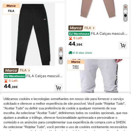
4
FILA
FILA Calças masculin
EU Warehouse
as Sagano Regular Track Pants, 10
6 Left
0% poliéster, com cintura ajustável
44
,39€
por cordão e bolsos laterais.
4-6 dias úteis
4
FILA
FILA Calças masculin
EU Warehouse
as Sagano Regular Track Pants, 10
5 Left
0% poliéster, com cintura ajustável
44
,39€
por cordão e bolsos laterais.
4-6 dias úteis
Utilizamos cookies e tecnologias semelhantes em nosso site para fornecer o serviço
solicitado e oferecer a melhor experiência de site possível. Você pode "Rejeitar Tudo",
"Aceitar Tudo" ou definir sua preferência de cookie a qualquer momento de sua
escolha. Ao selecionar "Aceitar Tudo", definiremos todos os cookies opcionais, que nos
ajudam a analisar o tráfego, oferecer funcionalidade aprimorada e personalizar o
conteúdo e os anúncios para complementar sua experiência de compra com a SHEIN.
JB SPORT
Ao selecionar "Rejeitar Tudo", você permite o uso de cookies estritamente necessários