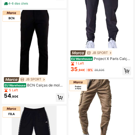
iros.
4-6 dias úteis
JB SPORT
Project X Paris Calças
EU Warehouse
de moletom masculinas
1 Left
35
,94€
-9%
39,83€
JB SPORT
BCN Calças de molet
EU Warehouse
om masculinas
5 Left
54
,90€