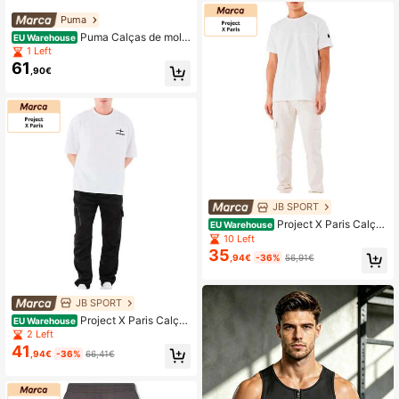
al e confortável. Com cintura elásti
ca ajustável, diversos bolsos e pun
Puma
hos elásticos, esta calça versátil é i
Puma Calças de mole
EU Warehouse
deal para o dia a dia.
tom masculinas
1 Left
61
,90€
JB SPORT
Project X Paris Calças
EU Warehouse
de moletom masculinas
10 Left
35
,94€
-36%
56,91€
JB SPORT
Project X Paris Calças
EU Warehouse
de moletom masculinas
2 Left
41
,94€
-36%
66,41€