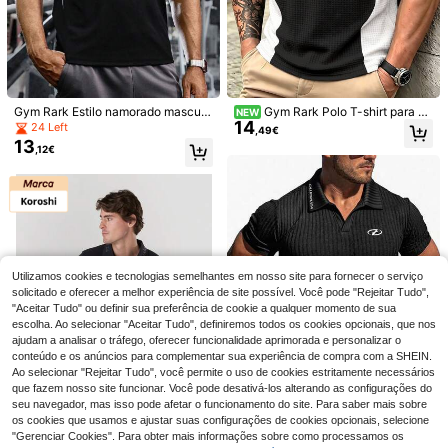
Gym Rark Estilo namorado masculi
Gym Rark Polo T-shirt para H
NEW
14
no estilo namorado remendado cor
omem em Blocos de Cor Preto e Br
24 Left
,49€
sólida manga curta camiseta polo e
anco com Ondas, Tecido Respiráve
13
,12€
sportiva camisa de golfe
l com Textura Waffle Completa, Gol
a V com Entalhe, Corte Relaxado, V
ersátil para Business Casual
23
20
Roly
Sport MetroGents
Roly Pacote de 5 cam
Sport MetroGents T-shirt desportiv
EU Warehouse
22
10
isetas Atomic de manga curta (Entr
a de manga curta com estampado d
Utilizamos cookies e tecnologias semelhantes em nosso site para fornecer o serviço
,49€
,99€
ega em 48 horas) – Vários tamanho
e aranha para homem
solicitado e oferecer a melhor experiência de site possível. Você pode "Rejeitar Tudo",
s – Várias cores – 100% algodão, go
4-6 dias úteis
"Aceitar Tudo" ou definir sua preferência de cookie a qualquer momento de sua
la dupla redonda, costuras reforçad
escolha. Ao selecionar "Aceitar Tudo", definiremos todos os cookies opcionais, que nos
as, tecido tubular, camiseta básica,
ajudam a analisar o tráfego, oferecer funcionalidade aprimorada e personalizar o
camiseta unissex, camiseta econô
mica.
conteúdo e os anúncios para complementar sua experiência de compra com a SHEIN.
Ao selecionar "Rejeitar Tudo", você permite o uso de cookies estritamente necessários
que fazem nosso site funcionar. Você pode desativá-los alterando as configurações do
seu navegador, mas isso pode afetar o funcionamento do site. Para saber mais sobre
os cookies que usamos e ajustar suas configurações de cookies opcionais, selecione
"Gerenciar Cookies". Para obter mais informações sobre como processamos os