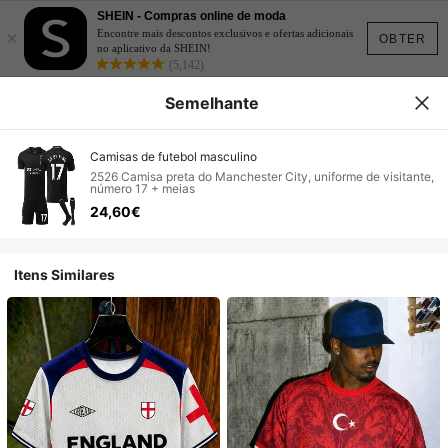
SHEIN - Compras online de moda
×
Encontre mais descontos exclusivos e ofertas adicionais
OBTER
no aplicativo da SHEIN!
(5,142)
Semelhante
Camisas de futebol masculino
2526 Camisa preta do Manchester City, uniforme de visitante,
número 17 + meias
24,60€
Itens Similares