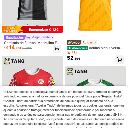
ndependência/Carnaval como Pres
ente Surpresa, Meias de Moda de R
ua para Looks Diários, Acessório de
Estilo Casual, Presente Perfeito par
a Ginásio/Casa/Descanso em Asse
nto de Janela/Viagens Curtas/Corri
da/Piquenique e Campismo, para T
odas as Ocasiões
Economizar 0,12€
MagicPanda
Adidas
Camisola de Futebol Masculina Esti
14
lo Miami, Leve e Macia, para Jogo,
Adidas Men's Versatil
EU Warehouse
,90€
15,02€
Treino, Uso Casual, Presente e Des
e Soft Stylish Outdoor Sports Com
1 Left
portos da Taça do Mundo
muting Yellow JM4863
10
52
,49€
AXEPEAK
CREATOR SOCKS
AXEPEAK Shorts mas
EU Warehouse
3 pares de meias de cano médio co
14
culinos de corte solto com letras re
m estampado de sushi em cores co
10 Left
,84€
mendadas, acabamento listrado e c
ntrastantes, unissexo, embalagem d
10
ordão na cintura, moda urbana casu
,39€
e caixa de presente com tabuleiro d
al
e sushi transparente, design criativ
o e realista de sushi, adequadas par
Utilizamos cookies e tecnologias semelhantes em nosso site para fornecer o serviço
a presentes surpresa de Natal / Açã
solicitado e oferecer a melhor experiência de site possível. Você pode "Rejeitar Tudo",
o de Graças / Dia do Pai / Hallowee
"Aceitar Tudo" ou definir sua preferência de cookie a qualquer momento de sua
n / Páscoa / Carnaval, meias person
escolha. Ao selecionar "Aceitar Tudo", definiremos todos os cookies opcionais, que nos
alizadas para uso diário, peça esse
ncial de roupa casual, excelente pr
ajudam a analisar o tráfego, oferecer funcionalidade aprimorada e personalizar o
esente para escritório / ginásio / ca
conteúdo e os anúncios para complementar sua experiência de compra com a SHEIN.
sa / desportos ao ar livre e todas as
Ao selecionar "Rejeitar Tudo", você permite o uso de cookies estritamente necessários
ocasiões
que fazem nosso site funcionar. Você pode desativá-los alterando as configurações do