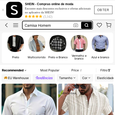
Camisa Masculina
SHEIN - Compras online de moda
×
Encontre mais descontos exclusivos e ofertas adicionais
Camisas Homem
OBTER
no aplicativo da SHEIN!
(5,142)
Camisa Homem
Camisa Social Masculina
Camisas Homem Verao
Camisa Masculina
Vermelho e
Preto
Multicolorido
Preto e Branco
Azul e branco
branco
Recommended
Most Popular
Price
Filtro
EU Warehouse
Tamanho
Cor
Elasticidade