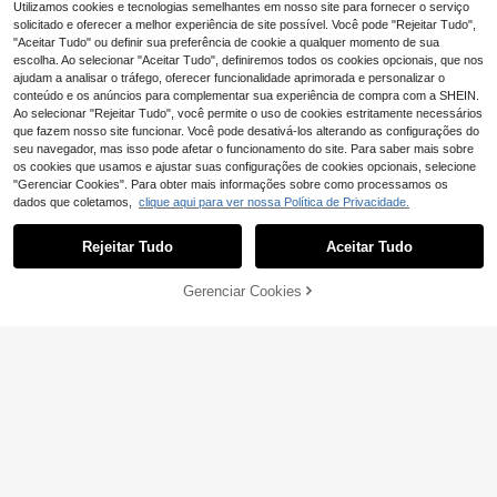
Utilizamos cookies e tecnologias semelhantes em nosso site para fornecer o serviço
solicitado e oferecer a melhor experiência de site possível. Você pode "Rejeitar Tudo",
"Aceitar Tudo" ou definir sua preferência de cookie a qualquer momento de sua
escolha. Ao selecionar "Aceitar Tudo", definiremos todos os cookies opcionais, que nos
ajudam a analisar o tráfego, oferecer funcionalidade aprimorada e personalizar o
conteúdo e os anúncios para complementar sua experiência de compra com a SHEIN.
Ao selecionar "Rejeitar Tudo", você permite o uso de cookies estritamente necessários
que fazem nosso site funcionar. Você pode desativá-los alterando as configurações do
seu navegador, mas isso pode afetar o funcionamento do site. Para saber mais sobre
os cookies que usamos e ajustar suas configurações de cookies opcionais, selecione
"Gerenciar Cookies". Para obter mais informações sobre como processamos os
dados que coletamos,
clique aqui para ver nossa Política de Privacidade.
Rejeitar Tudo
Aceitar Tudo
6
ADICIONAR AO
Gerenciar Cookies
COMPRE AGORA
CARRINHO
Manfinity Homme Ca
EU Warehouse
miseta masculina plus size de mang
M en's oversized cott
14
EU Warehouse
,35€
a curta com gola redonda e estamp
on graphic print T-shirt, soft to the t
11
a de letras em relevo.
,80€
ouch, with unique graphic print, cas
ual and breathable.