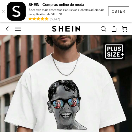
SHEIN - Compras online de moda
×
Encontre mais descontos exclusivos e ofertas adicionais
OBTER
no aplicativo da SHEIN!
(5,142)