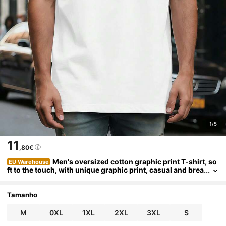
1/5
11
,80€
Men's oversized cotton graphic print T-shirt, so
EU Warehouse
ft to the touch, with unique graphic print, casual and brea
thable.
Tamanho
M
0XL
1XL
2XL
3XL
S