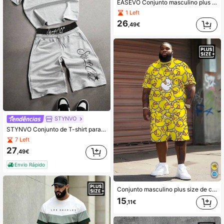
EASEVO Conjunto masculino plus size com camiseta de manga curta e shorts com cordão na cintura, estampa de palmeiras.
1 Left
26
,49€
STYNVO
STYNVO Conjunto de T-shirt para Homem Plus Size, T-shirt de Gola Redonda em Tecido de Moletom Confortável e Calções com Cordão e Cintura Elástica, Conjunto de 2 Peças, Estampa de Letra Grande, Casual, Férias, Festa, Encontro, Encontro com Amigos, Desportos de Bola, Escritório Simples, Conjunto de T-shirt Clássico Mais Vendido Primavera/Verão, Adequado para Uso Próprio ou para Oferecer a Amigos
7 Left
27
,49€
Envio Rápido
Conjunto masculino plus size de camiseta e shorts com estampa de pato amarelo estilo férias | Conjunto de camiseta e shorts grandes de poliéster elástico, manga curta e secagem rápida | Traje de hip-hop rebelde de rua, roupas aconchegantes
15
,11€