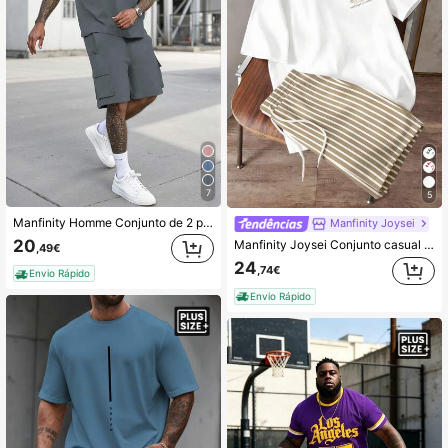
7
5
Manfinity Homme Conjunto de 2 peças: Camiseta masculina confortável de manga curta e bermuda com cordão, cintura elástica e vários bolsos. Ideal para férias, festas, encontros com amigos, esportes e trabalho. Estilo clássico de primavera/verão, perfeito para uso pessoal ou para presentear.
Manfinity Joysei
20
Manfinity Joysei Conjunto casual de férias para homem plus size com t-shirt com estampado de coqueiro e calções às riscas, conjunto masculino, conjunto de férias, adequado para saídas de verão
,49€
24
,74€
Envio Rápido
Envio Rápido