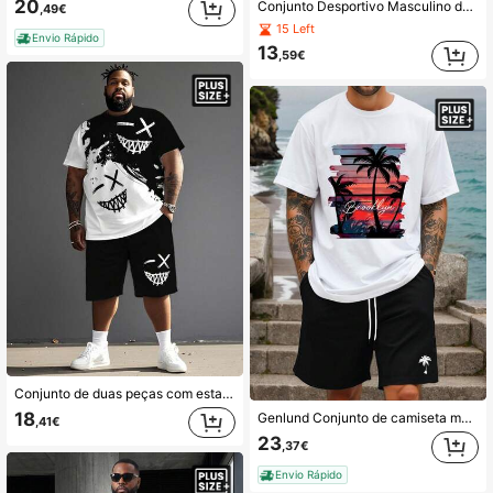
20
Conjunto Desportivo Masculino de 2 Peças Plus Size, Série Casual de Rua Minimalista "Tropical Palm Monstera Leaf Patchwork" - Tecido de Malha de Poliéster, Design de Gola Redonda, Calções com Cordão, Detalhe de Bolso, Corte Regular, Adequado para Corpo Plus Size
,49€
15 Left
Envio Rápido
13
,59€
Conjunto de duas peças com estampa digital 3D para homens, estilo urbano, com blocos de cores, estampa gráfica casual e respirável, conjunto de camiseta e shorts plus size, verão, roupas aconchegantes
18
Genlund Conjunto de camiseta masculina plus size, estampa de coqueiro e pôr do sol
,41€
23
,37€
Envio Rápido