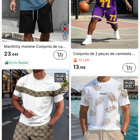
6
Manfinity Homme Conjunto de camiseta e shorts com bolso e estampa de letras masculinas plus size
23
Conjunto de 2 peças de camiseta de manga curta e shorts com cordão Los Angeles 77 masculino plus size, roupa casual de verão, tecido respirável e macio, lavável à máquina
,44€
10 Left
Envio Rápido
13
,19€