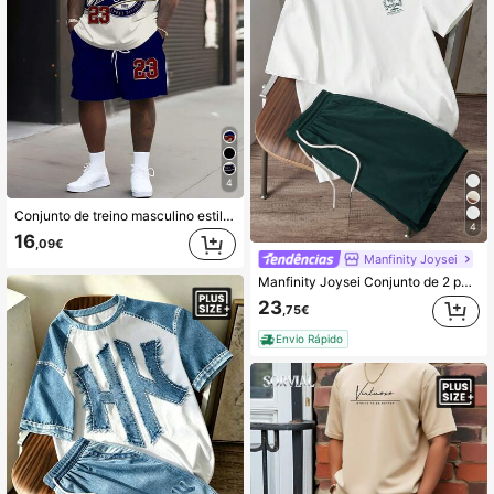
4
Conjunto de treino masculino estilo streetwear minimalista "23 California 1987" - tecido de malha de poliéster, gola redonda, shorts com cordão, bolsos, modelagem regular, tamanho único.
4
16
,09€
Manfinity Joysei
Manfinity Joysei Conjunto de 2 peças para homens plus size com estampa de coqueiros, composto por blusa de malha branca ajustada e shorts de tecido verde, ideal para passeios de verão.
23
,75€
Envio Rápido