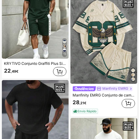
15
KRYTIVO Conjunto Graffiti Plus Size para Homem, Preto & Laranja, Estampa King em Contraste, Manga Curta & Calções, Conjunto de 2 Peças, Corte Largo com Efeito Emagrecedor, Estilo Casual Desportivo de Rua Americano
22
,49€
Manfinity EMRG
Manfinity EMRG Conjunto de camiseta e shorts masculinos plus size com estampa numérica e decote em V
28
,21€
Envio Rápido