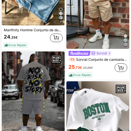
4
Manfinity Homme Conjunto de duas peças casual para homem e mulher, tamanho grande, estilo vintage americano, t-shirt de manga curta em ganga com blocos de cor e estampado NY, camisa minimalista de rua, calções com cintura elástica e cordão, roupa casual para férias, t-shirt gráfica para homem, top de manga curta estilo boyfriend para mulher, presente para namorada, conjunto essencial de verão para saídas casuais
24
,25€
Envio Rápido
Sorvial
Sorvial Conjunto de camiseta e shorts plus size de malha lisa para homens, design de padrão simples, roupas aconchegantes
-1%
25
,73€
25,99€
Envio Rápido