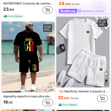
24
NEOREFINED Conjunto de camiseta e shorts com estampa de letras contrastantes plus size para homens, camiseta masculina Manfinity Hupemode, camiseta e shorts de manga curta com estampa de letras coloridas e casual de verão para sair com os amigos, Milão, Itália, roupas aconchegantes
,30€
24,74€
23
,81€
Manfinity LEGND
Envio Rápido
4
Manfinity Homme Conjunto de camiseta casual masculina plus size com estampa de alfabeto, gola redonda, manga curta e shorts com cordão na cintura, roupas aconchegantes
-1%
Agasalho esportivo masculino plus size com estampa exclusiva "ONE LOVE" - Tecido de malha de poliéster, gola redonda e shorts com cordão, detalhes de bolso, caimento regular, adequado para tamanhos grandes, roupas confortáveis
32
,62€
33,07€
16
,11€
Envio Rápido