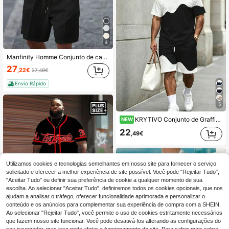
4
Manfinity Homme Conjunto de camiseta casual masculina plus size de manga curta e gola redonda em cor sólida, ideal para o verão.
27
,22€
27,49€
Envio Rápido
5
KRYTIVO Conjunto de Graffiti Plus Size para Homem, Conjunto de 2 Peças com T-shirt de Manga Curta e Calções com Estampa King em Contraste Preto & Laranja, Corte Largo com Efeito Emagrecedor, Roupa Desportiva Casual de Estilo American Street
NEW
22
,49€
Utilizamos cookies e tecnologias semelhantes em nosso site para fornecer o serviço
solicitado e oferecer a melhor experiência de site possível. Você pode "Rejeitar Tudo",
"Aceitar Tudo" ou definir sua preferência de cookie a qualquer momento de sua
escolha. Ao selecionar "Aceitar Tudo", definiremos todos os cookies opcionais, que nos
ajudam a analisar o tráfego, oferecer funcionalidade aprimorada e personalizar o
conteúdo e os anúncios para complementar sua experiência de compra com a SHEIN.
Ao selecionar "Rejeitar Tudo", você permite o uso de cookies estritamente necessários
que fazem nosso site funcionar. Você pode desativá-los alterando as configurações do