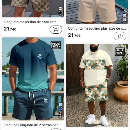
Conjunto masculino de camiseta de manga curta com gola redonda e estampa de letras e números, e shorts com cordão na cintura, tamanhos grandes, ideal para o verão.
21
Conjunto masculino plus size de camiseta e shorts com estampa de folha de palmeira havaiana. Conjunto de duas peças com estampa tropical havaiana, composto por camiseta e shorts com cordão. Ideal para praia. Conjunto casual de duas peças com estampa de palmeira. Conjunto masculino de camiseta e shorts havaianos para férias. Roupa esportiva casual.
,74€
21
,79€
5
Genlund Conjunto de 2 peças para homem Plus Size com t-shirt de manga curta com estampado vegetal degradê e calções casuais com bolso, para férias, roupa confortável de férias