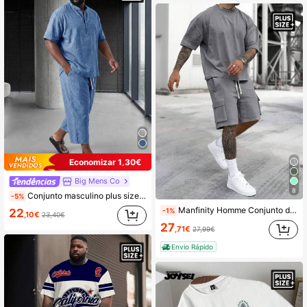
Economizar 1,30€
Big Mens Co
8
Conjunto masculino plus size de linho cinza com gola mandarim, camisa Henley de linho e bermuda reta 7/8.
-5%
Manfinity Homme Conjunto de 2 peças para homens plus size, estilo casual de verão, moderno e urbano, composto por camiseta de manga curta com ombros caídos e bermuda cargo com cordão na cintura.
-1%
22
,10€
23,40€
27
,71€
27,99€
Envio Rápido