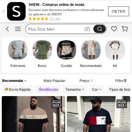
Conjunto Masculino
SHEIN - Compras online de moda
×
Conjunto Masculino Plus Size
Encontre mais descontos exclusivos e ofertas adicionais
OBTER
no aplicativo da SHEIN!
Plus Size Men
(5,142)
Conjuntos Homem Plus Size
Meu Tamanho
Conjunto Masculino
Pulôveres
Bolso
Cordão
Recomendado
Nó
Recomendar
Mais Popular
Preço
Filtro
Envio Rápido
Tamanho
Cor
Tipos de fest