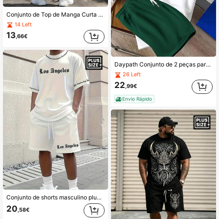
Conjunto de Top de Manga Curta com Gola Redonda e Calções com Cordão para Homem Plus Size, Estampa de Bússola, Corrente e Letras, Estilo Streetwear, Confortável e Versátil, Adequado para Uso Casual Diário
14 Left
13
,66€
Daypath Conjunto de 2 peças para homem plus size: camiseta raglan branca ajustada e shorts verdes.
26 Left
22
,99€
Envio Rápido
Conjunto de shorts masculino plus size com estampa digital 3D da letra Los Angeles, casual, esportivo de verão, grande, manga curta e shorts, conjunto de 2 peças
20
,58€