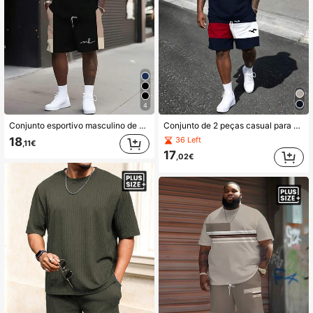
4
Conjunto esportivo masculino de malha de poliéster com estampa de letras e patchwork em cores contrastantes - gola redonda, shorts com cordão, bolsos, caimento regular, tamanho grande
Conjunto de 2 peças casual para homem Plus Size em azul-marinho, vermelho e branco com bloco de cor e estampado de gaivota, t-shirt de manga curta com decote redondo e calções com cordão, corte largo e efeito emagrecedor
18
36 Left
,11€
17
,02€