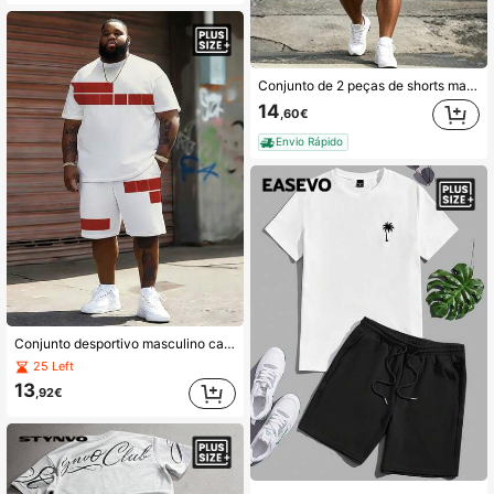
Conjunto de 2 peças de shorts masculinos plus size com estampa de guerreiro viking, manga curta, padrão nórdico retrô, camiseta de gola redonda com shorts de cordão, lavável à máquina
14
,60€
Envio Rápido
Conjunto desportivo masculino casual de rua da série minimalista "Geometric Color Block", minimalista, fresco - tecido de malha de poliéster, design de gola redonda, calções com cordão, detalhes de bolso, corte regular, adequado para tamanhos grandes
25 Left
13
,92€