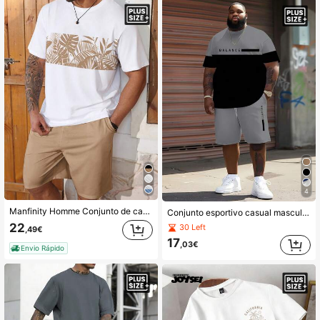
4
Manfinity Homme Conjunto de camiseta e shorts de manga curta com estampa de plantas plus size para homens, roupas aconchegantes
Conjunto esportivo casual masculino para uso urbano - Estampa xadrez minimalista com contraste de cores, tecido de malha de poliéster, gola redonda, shorts com cordão, bolsos, modelagem regular, adequado para tamanhos grandes.
22
30 Left
,49€
17
,03€
Envio Rápido