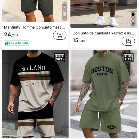
7
Manfinity Homme Conjunto masculino plus size casual de verão, com camiseta de manga curta e shorts canelados em cores sólidas, ideal para férias e uso diário.
Conjunto de camiseta xadrez e listrada com estampa gráfica 3D plus size para homens, roupa esportiva casual, poliéster elástico respirável, ajuste solto, adequado para uso diário e reuniões
24
,25€
15
,61€
Envio Rápido