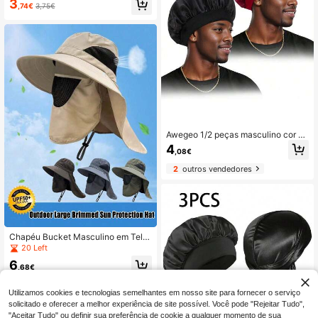
3
,74€
3,75€
Awegeo 1/2 peças masculino cor só
lida elástico cetim sedoso aba larga
4
,08€
casual confortável respirável macio
dormir boné para modelar o cabelo
2
outros vendedores
durante o sono
Chapéu Bucket Masculino em Tela,
Chapéu de Sol com Aba Larga para
20 Left
Ciclismo ao Ar Livre, Boné com Red
6
e de Proteção Solar Anti-Mosquitos
,68€
para o Verão, Chapéu para Pesca,
8
outros vendedores
Caminhadas e Jardinagem, Boné p
Utilizamos cookies e tecnologias semelhantes em nosso site para fornecer o serviço
ara Pesca Noturna com Secagem R
solicitado e oferecer a melhor experiência de site possível. Você pode "Rejeitar Tudo",
ápida e Proteção UV, Chapéu Buck
et Respirável, Cobre o Rosto, Ideal
"Aceitar Tudo" ou definir sua preferência de cookie a qualquer momento de sua