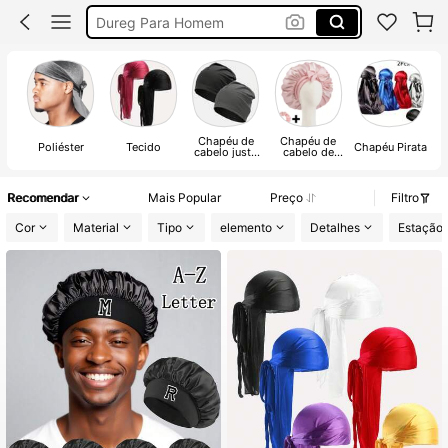
Touca De Cetim
Toca De Cetim
Durag
Chapéu de
Chapéu de
Poliéster
Tecido
Chapéu Pirata
cabelo justo
cabelo de
com cobertura
água-viva
total
Recomendar
Mais Popular
Preço
Filtro
Cor
Material
Tipo
elemento
Detalhes
Estação