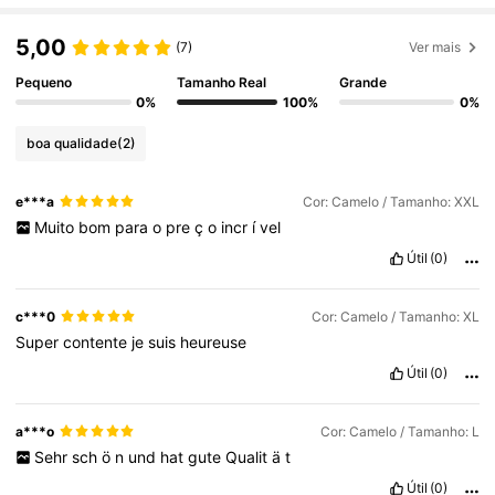
1.1M Seguidores
4,93
5,00
(7)
Ver mais
1.1M Seguidores
4,93
Pequeno
Tamanho Real
Grande
0%
100%
0%
1.1M Seguidores
4,93
boa qualidade
(2)
1.1M Seguidores
4,93
e***a
Cor: Camelo / Tamanho: XXL
Muito
bom
para
o
pre
ç
o
incr
í
vel
Útil
(0)
c***0
Cor: Camelo / Tamanho: XL
Super
contente
je
suis
heureuse
Útil
(0)
a***o
Cor: Camelo / Tamanho: L
Sehr
sch
ö
n
und
hat
gute
Qualit
ä
t
Útil
(0)