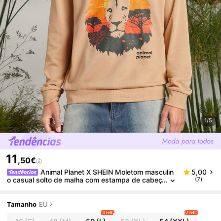
1/5
11
,50€
Animal Planet X SHEIN Moletom masculin
5,00
o casual solto de malha com estampa de cabeç
(7)
a de leão e gola redonda, outono/inverno
Tamanho
EU
3 left
2 left