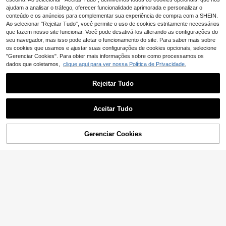
ajudam a analisar o tráfego, oferecer funcionalidade aprimorada e personalizar o
conteúdo e os anúncios para complementar sua experiência de compra com a SHEIN.
Ao selecionar "Rejeitar Tudo", você permite o uso de cookies estritamente necessários
que fazem nosso site funcionar. Você pode desativá-los alterando as configurações do
seu navegador, mas isso pode afetar o funcionamento do site. Para saber mais sobre
os cookies que usamos e ajustar suas configurações de cookies opcionais, selecione
"Gerenciar Cookies". Para obter mais informações sobre como processamos os
dados que coletamos,
clique aqui para ver nossa Política de Privacidade.
Rejeitar Tudo
Aceitar Tudo
Gerenciar Cookies
ADICIONAR AO CARRINHO
EURMUSE
Fansphere
EURMUSE Moletom m
Popeye X SHEIN Moletom masculin
EU Warehouse
asculino casual estilo japonês com
o casual com capuz e mangas com
24 Left
14
,85€
estampa de paisagem e gola redon
pridas, estampa de desenho animad
15
da
o.
,49€