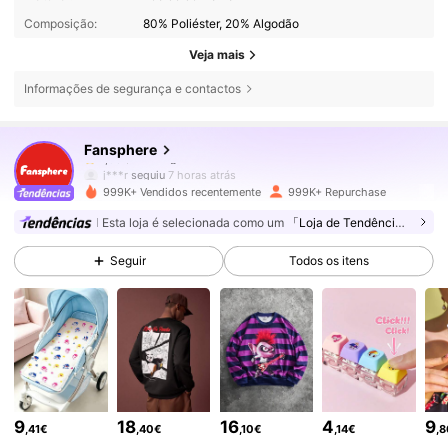
Composição:
80% Poliéster, 20% Algodão
Veja mais
Informações de segurança e contactos
1.1M Seguidores
4,93
Fansphere
1.1M Seguidores
4,93
j***r
seguiu
7 horas atrás
999K+ Vendidos recentemente
999K+ Repurchase
1.1M Seguidores
4,93
Esta loja é selecionada como um
「Loja de Tendências」
1.1M Seguidores
4,93
Seguir
Todos os itens
1.1M Seguidores
4,93
1.1M Seguidores
4,93
1.1M Seguidores
4,93
9
18
16
4
9
,41€
,40€
,10€
,14€
,