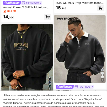
ROMWE MEN Prep Moletom mascul
Fansphere
ino casual folgado com capuz, man
15
Animal Planet X SHEIN Moletom co
,74€
ga comprida e estampa de letras e li
m capuz masculino casual solto de
34 Left
stras.
malha com estampa animal, outon
14
o/inverno
,00€
5
PAVTROS
5
PAVTROS Sweatshirt casual de ma
nga comprida para homem com pad
37 Left
Moletom masculino c
Utilizamos cookies e tecnologias semelhantes em nosso site para fornecer o serviço
EU Warehouse
rão de letras e blocos de cor, para u
om bordado de letras, manga longa.
solicitado e oferecer a melhor experiência de site possível. Você pode "Rejeitar Tudo",
18
14
so diário
,63€
,49€
"Aceitar Tudo" ou definir sua preferência de cookie a qualquer momento de sua
escolha. Ao selecionar "Aceitar Tudo", definiremos todos os cookies opcionais, que nos