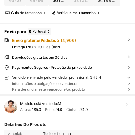
46
(S)
48
(M)
50
(L)
52
(XL)
54
(XXL)
Guia de tamanhos
Verifique meu tamanho
Envio para
Portugal
Envio gratuito(Pedidos ≥ 14,90€)
Entrega Est.:
6-10 Dias Úteis
Devoluções gratuitas em 30 dias
Pagamentos Seguros · Proteção da privacidade
Vendido e enviado pelo vendedor profissional: SHEIN
Informações e obrigações do vendedor
Para denunciar este vendedor e/ou produto
Modelo está vestindo:
M
Altura:
185.0
Peito:
91.0
Cintura:
74.0
Detalhes Do Produto
Material:
Tecido de malha