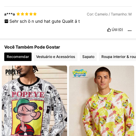
a***o
Cor: Camelo / Tamanho: M
Sehr
sch
ö
n
und
hat
gute
Qualit
ä
t
Útil
(0)
Você Também Pode Gostar
Recomendar
Vestuário e Acessórios
Sapato
Roupa interior & ro