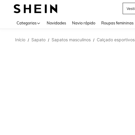
Vest
Use up 
Categorias
Novidades
Navio rápido
Roupas femininas
Início
Sapato
Sapatos masculinos
Calçado esportivos
/
/
/