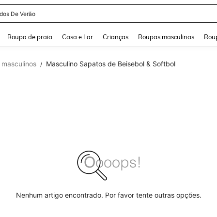
idos De Verão
and down arrow keys to navigate search Buscas recentes and Pesquisar e Encontr
Roupa de praia
Casa e Lar
Crianças
Roupas masculinas
Roup
 masculinos
Masculino Sapatos de Beisebol & Softbol
/
Nenhum artigo encontrado. Por favor tente outras opções.