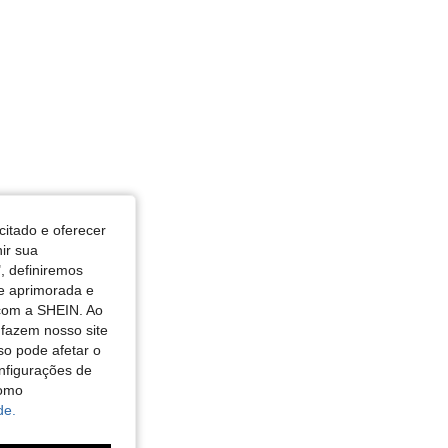
citado e oferecer
nir sua
, definiremos
de aprimorada e
 com a SHEIN. Ao
 fazem nosso site
so pode afetar o
nfigurações de
como
de.