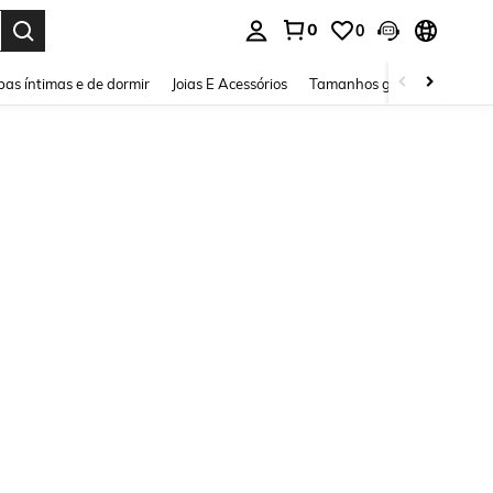
0
0
ar. Press Enter to select.
as íntimas e de dormir
Joias E Acessórios
Tamanhos grandes
Sapa