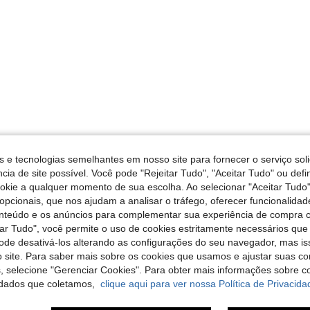
s e tecnologias semelhantes em nosso site para fornecer o serviço soli
cia de site possível. Você pode "Rejeitar Tudo", "Aceitar Tudo" ou defi
ookie a qualquer momento de sua escolha. Ao selecionar "Aceitar Tudo"
opcionais, que nos ajudam a analisar o tráfego, oferecer funcionalida
onteúdo e os anúncios para complementar sua experiência de compra
tar Tudo", você permite o uso de cookies estritamente necessários que
pode desativá-los alterando as configurações do seu navegador, mas is
 site. Para saber mais sobre os cookies que usamos e ajustar suas co
s, selecione "Gerenciar Cookies". Para obter mais informações sobre 
dados que coletamos,
clique aqui para ver nossa Política de Privacida