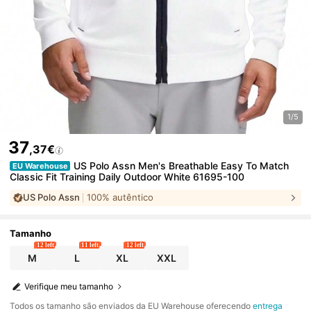
1/5
37
,37€
US Polo Assn Men's Breathable Easy To Match
EU Warehouse
Classic Fit Training Daily Outdoor White 61695-100
US Polo Assn
100% autêntico
Tamanho
12 left
11 left
12 left
M
L
XL
XXL
Verifique meu tamanho
Todos os tamanho são enviados da EU Warehouse oferecendo
entrega