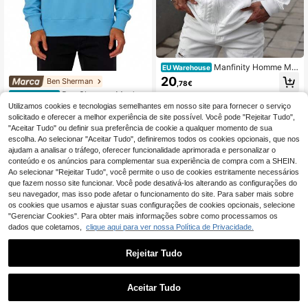
Manfinity Homme Mol
EU Warehouse
etom masculino casual, cor sólida,
20
Ben Sherman
,78€
com zíper, manga comprida, branc
Ben Sherman Men's F
EU Warehouse
o. Moletom masculino casual simpl
leece-Lined Stretchy Comfortable
es. Adequado para uso diário, saída
18 Left
Utilizamos cookies e tecnologias semelhantes em nosso site para fornecer o serviço
School Casual Home 0067561-346
s, encontros com amigos, lazer, féri
solicitado e oferecer a melhor experiência de site possível. Você pode "Rejeitar Tudo",
33
as à beira-mar. Pode ser dado como
,79€
"Aceitar Tudo" ou definir sua preferência de cookie a qualquer momento de sua
presente para familiares, namorado,
escolha. Ao selecionar "Aceitar Tudo", definiremos todos os cookies opcionais, que nos
marido, pai, no outono.
ajudam a analisar o tráfego, oferecer funcionalidade aprimorada e personalizar o
conteúdo e os anúncios para complementar sua experiência de compra com a SHEIN.
Ao selecionar "Rejeitar Tudo", você permite o uso de cookies estritamente necessários
que fazem nosso site funcionar. Você pode desativá-los alterando as configurações do
seu navegador, mas isso pode afetar o funcionamento do site. Para saber mais sobre
os cookies que usamos e ajustar suas configurações de cookies opcionais, selecione
"Gerenciar Cookies". Para obter mais informações sobre como processamos os
dados que coletamos,
clique aqui para ver nossa Política de Privacidade.
Rejeitar Tudo
6
Aceitar Tudo
Economizar 0,22€
Manfinity Homme Mol