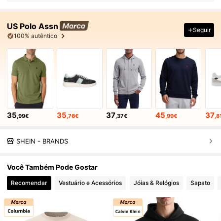
US Polo Assn
Seguir
100% autêntico
35
35
37
45
37
,99€
,76€
,37€
,99€
,8
SHEIN - BRANDS
Você Também Pode Gostar
Recomendar
Vestuário e Acessórios
Jóias & Relógios
Sapato