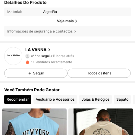
Detalhes Do Produto
Material:
Algodão
Veja mais
Informações de segurança e contactos
48 Seguidores
4,86
LA VANNA
a***o
seguiu
11 horas atrás
48 Seguidores
4,86
1K Vendidos recentemente
48 Seguidores
4,86
Seguir
Todos os itens
48 Seguidores
4,86
48 Seguidores
4,86
Você Também Pode Gostar
48 Seguidores
4,86
Recomendar
Vestuário e Acessórios
Jóias & Relógios
Sapato
48 Seguidores
4,86
48 Seguidores
4,86
48 Seguidores
4,86