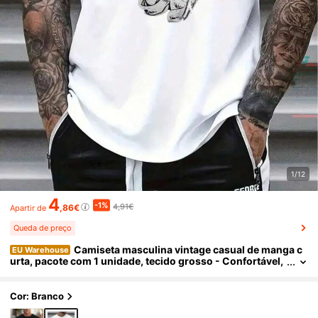
1/12
4
-1%
4,91€
,86€
Apartir de
Queda de preço
Camiseta masculina vintage casual de manga c
EU Warehouse
urta, pacote com 1 unidade, tecido grosso - Confortável,
macia e com gola redonda estilosa - Ideal para o verão.
Cor: Branco