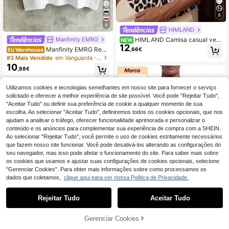
9
9
HIMLAND
HIMLAND Camisa casual vers
Manfinity EMRG
NEW
12
átil de manga curta para homem co
Manfinity EMRG Rega
,66€
EU Warehouse
m estampado leopardo, para uso di
ta masculina branca sem mangas, e
#3 Mais Vendido
em Vanguarda - Hip-Hop Streetwear Regatas masculin
ário
stampa de dinheiro e riqueza, estilo
10
,88€
americano urbano, roupa esportiva
casual para o verão, ideal para féria
s, festas, apresentações e uso diári
Utilizamos cookies e tecnologias semelhantes em nosso site para fornecer o serviço
o.
solicitado e oferecer a melhor experiência de site possível. Você pode "Rejeitar Tudo",
"Aceitar Tudo" ou definir sua preferência de cookie a qualquer momento de sua
escolha. Ao selecionar "Aceitar Tudo", definiremos todos os cookies opcionais, que nos
ajudam a analisar o tráfego, oferecer funcionalidade aprimorada e personalizar o
conteúdo e os anúncios para complementar sua experiência de compra com a SHEIN.
Ao selecionar "Rejeitar Tudo", você permite o uso de cookies estritamente necessários
que fazem nosso site funcionar. Você pode desativá-los alterando as configurações do
seu navegador, mas isso pode afetar o funcionamento do site. Para saber mais sobre
os cookies que usamos e ajustar suas configurações de cookies opcionais, selecione
"Gerenciar Cookies". Para obter mais informações sobre como processamos os
dados que coletamos,
clique aqui para ver nossa Política de Privacidade.
Rejeitar Tudo
Aceitar Tudo
ADICIONAR AO
Gerenciar Cookies
Calvin Klein
COMPRE AGORA
CARRINHO