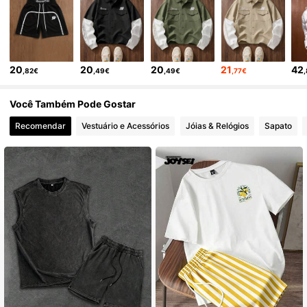
49K Seguidores
4,79
49K Seguidores
4,79
20
20
20
21
42
,82€
,49€
,49€
,77€
49K Seguidores
4,79
Você Também Pode Gostar
Recomendar
Vestuário e Acessórios
Jóias & Relógios
Sapato
49K Seguidores
4,79
49K Seguidores
4,79
49K Seguidores
4,79
49K Seguidores
4,79