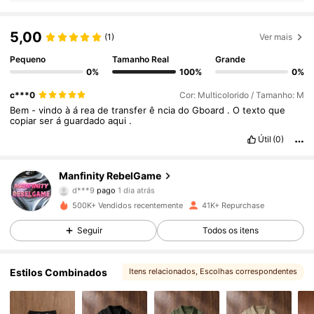
5,00
(1)
Ver mais
Pequeno
Tamanho Real
Grande
0%
100%
0%
c***0
Cor: Multicolorido / Tamanho: M
Bem
-
vindo
à
á
rea
de
transfer
ê
ncia
do
Gboard
.
O
texto
que
copiar
ser
á
guardado
aqui
.
Útil
(0)
Manfinity RebelGame
49K Seguidores
4,79
d***9
pago
1 dia atrás
3***7
seguiu
1 horas atrás
500K+ Vendidos recentemente
41K+ Repurchase
49K Seguidores
4,79
Seguir
Todos os itens
49K Seguidores
4,79
Estilos Combinados
Itens relacionados
, Escolhas correspondentes