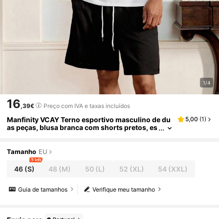
1/4
16
,39€
Preço com IVA e taxas incluídos
Manfinity VCAY Terno esportivo masculino de du
5,00
(
1
)
as peças, blusa branca com shorts pretos, es
tilo solto e casual, adequado para o verão
Tamanho
EU
9 left
46
(S)
48
(M)
50
(L)
52
(XL)
54
(XXL)
Guia de tamanhos
Verifique meu tamanho