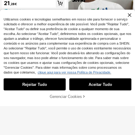
lusa e shorts de manga curta de cor
21
,28€
sólida para homens, roupas aconch
egantes
Envio Rápido
Utilizamos cookies e tecnologias semelhantes em nosso site para fornecer o serviço
solicitado e oferecer a melhor experiência de site possível. Você pode "Rejeitar Tudo",
"Aceitar Tudo" ou definir sua preferência de cookie a qualquer momento de sua
escolha. Ao selecionar "Aceitar Tudo", definiremos todos os cookies opcionais, que nos
ajudam a analisar o tráfego, oferecer funcionalidade aprimorada e personalizar o
conteúdo e os anúncios para complementar sua experiência de compra com a SHEIN.
Ao selecionar "Rejeitar Tudo", você permite o uso de cookies estritamente necessários
que fazem nosso site funcionar. Você pode desativá-los alterando as configurações do
seu navegador, mas isso pode afetar o funcionamento do site. Para saber mais sobre
os cookies que usamos e ajustar suas configurações de cookies opcionais, selecione
"Gerenciar Cookies". Para obter mais informações sobre como processamos os
dados que coletamos,
clique aqui para ver nossa Política de Privacidade.
6
Rejeitar Tudo
Aceitar Tudo
Manfinity Joysei
Manfinity Joysei Conjunto casual d
e t-shirt e calções com estampado
ADICIONAR AO
20
Gerenciar Cookies
COMPRE AGORA
,49€
de limão para homem, conjunto de
4
CARRINHO
2 peças, adequado para passeios d
Envio Rápido
e verão, férias e feriados
STYNVO
STYNVO Conjunto casual de regata
de gola redonda com estampa de le
#1 Mais Vendido
em Casual - Estilo Preppy Coordenadas Masculinas
tras e calções para homem, férias
22
,49€
Envio Rápido