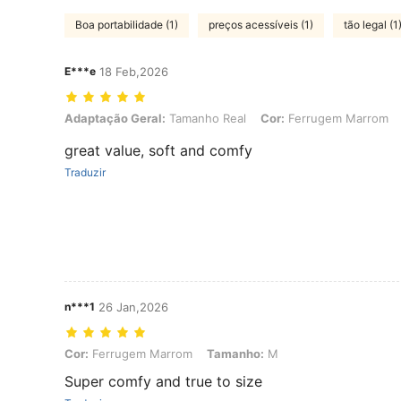
Boa portabilidade (1)
preços acessíveis (1)
tão legal (1
E***e
18 Feb,2026
Adaptação Geral: Tamanho Real, Cor: Ferrugem Marrom, Tamanho:
Adaptação Geral:
Tamanho Real
Cor:
Ferrugem Marrom
great value, soft and comfy
Traduzir
n***1
26 Jan,2026
Cor: Ferrugem Marrom, Tamanho: M
Cor:
Ferrugem Marrom
Tamanho:
M
Super comfy and true to size