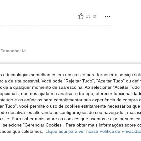
Útil (0)
 M
Tamanho:
M
s e tecnologias semelhantes em nosso site para fornecer o serviço soli
cia de site possível. Você pode "Rejeitar Tudo", "Aceitar Tudo" ou defi
ookie a qualquer momento de sua escolha. Ao selecionar "Aceitar Tudo"
Útil (0)
opcionais, que nos ajudam a analisar o tráfego, oferecer funcionalida
onteúdo e os anúncios para complementar sua experiência de compra
liações
tar Tudo", você permite o uso de cookies estritamente necessários que
pode desativá-los alterando as configurações do seu navegador, mas is
 site. Para saber mais sobre os cookies que usamos e ajustar suas co
s, selecione "Gerenciar Cookies". Para obter mais informações sobre 
dados que coletamos,
clique aqui para ver nossa Política de Privacida