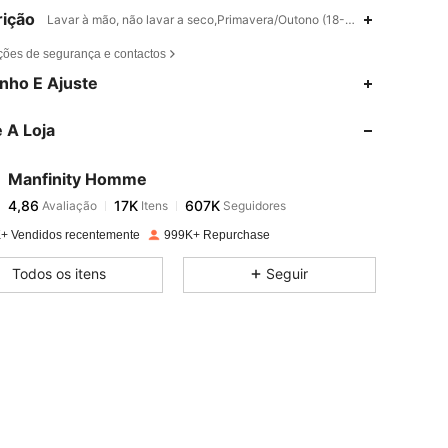
ição
Lavar à mão, não lavar a seco,Primavera/Outono (18-25/63-77),Tecido
ções de segurança e contactos
4,86
17K
607K
nho E Ajuste
 A Loja
4,86
17K
607K
Manfinity Homme
4,86
17K
607K
Avaliação
Itens
Seguidores
r***a
pago
1 dia atrás
+ Vendidos recentemente
999K+ Repurchase
4,86
17K
607K
Todos os itens
Seguir
4,86
17K
607K
4,86
17K
607K
4,86
17K
607K