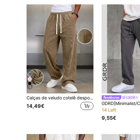
13
Calças de veludo cotelê desportivas largas para homem, 1 peça, estilo minimalista, cor lisa, corte casual de perna larga, cintura com cordão, bolsos grandes, adequadas para caminhadas diárias, trabalho, viagens e outras ocasiões. Presente perfeito para o Dia do Pai para o pai
GRDR
14,49€
14 Left
9,55€