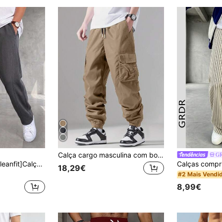
Calça cargo masculina com bolso lateral com aba e cordão na cintura, ideal para o outono.
G
GDRD[Minimalist/Cleanfit]Calças de Moletom Cinzento Escuro com Caimento Fluido, Soltas, de Perna Reta, Casuais e Longas, Versáteis, para Homem, Verão
18,29€
#2 Mais Vendi
8,99€