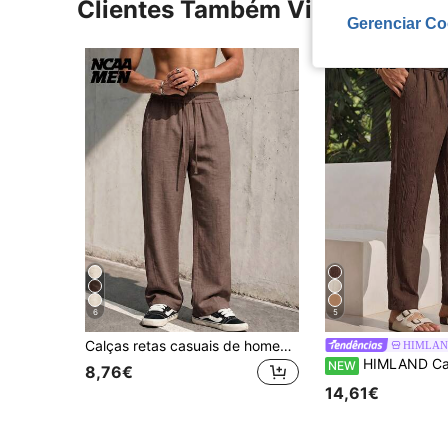
Clientes Também Visitaram
Gerenciar Co
6
5
Calças retas casuais de homem em imitação de linho, cor lisa, estilo minimalista, versáteis para o dia a dia e deslocações, calças compridas com textura tipo linho
HIMLA
HIMLAND Calças casuais texturiz
NEW
8,76€
14,61€