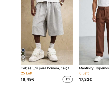
5
Calças 3/4 para homem, calças largas e folgadas, calções desportivos casuais de basquetebol, adequados para uso no verão
25 Left
6 Left
16,49€
17,32€