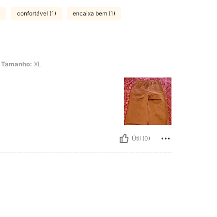
)
confortável (1)
encaixa bem (1)
 XL
Tamanho:
XL
Útil (0)