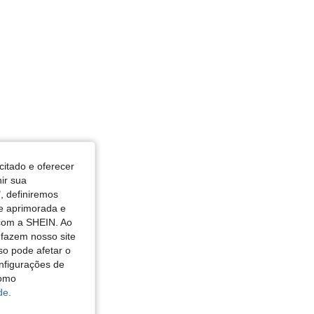
citado e oferecer
nir sua
, definiremos
de aprimorada e
 com a SHEIN. Ao
 fazem nosso site
so pode afetar o
nfigurações de
como
de.