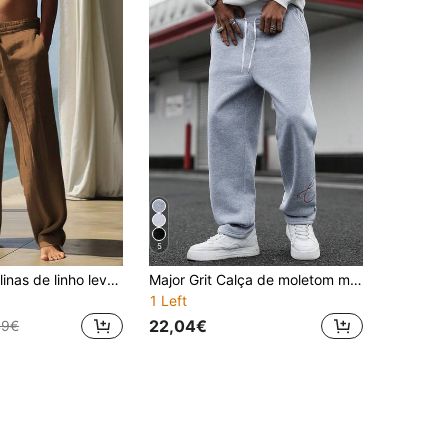
5
Calças masculinas de linho leve e cor sólida, confortáveis para usar na praia, férias e esportes casuais.
Major Grit Calça de moletom masculina casual com cordão na cintura, modelagem folgada e bolsos, ideal para academia e clube.
1 Left
22,04€
49€