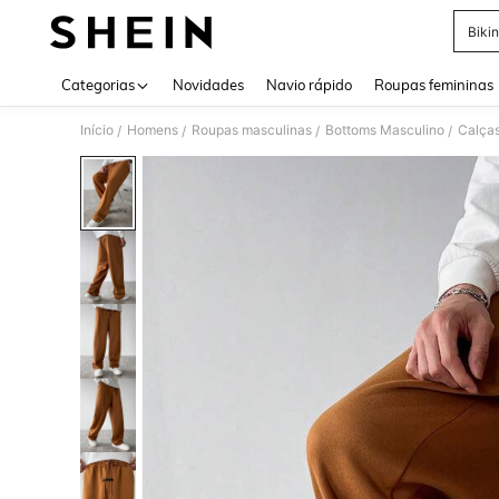
Bikin
Use up 
Categorias
Novidades
Navio rápido
Roupas femininas
Início
Homens
Roupas masculinas
Bottoms Masculino
Calças
/
/
/
/