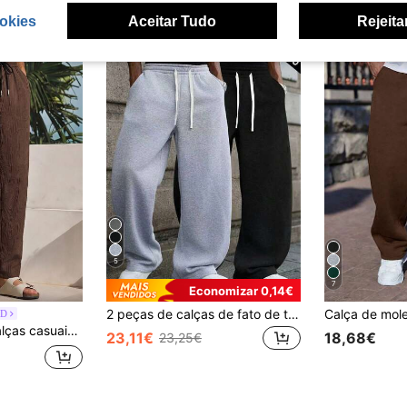
okies
Aceitar Tudo
Rejeita
5
7
Economizar 0,14€
2 peças de calças de fato de treino casuais desportivas para homem, corte reto largo, excelente caimento, adequadas para ocasiões interiores e exteriores, para oferecer ao namorado e ao pai, em 100% poliéster com cintura com cordão, estilo athleisure
ND
adas de cor lisa para homem
23,11€
18,68€
23,25€