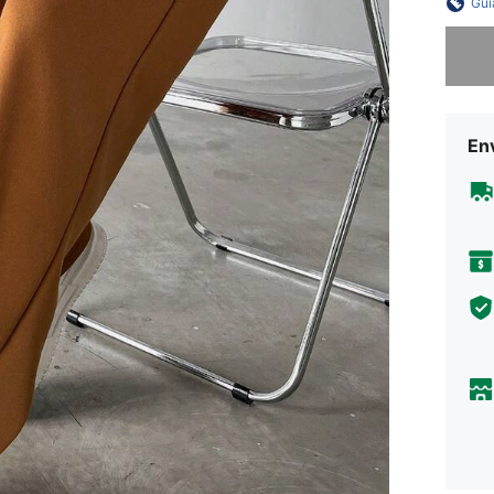
Gui
Desculp
En