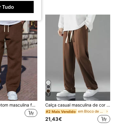
r Tudo
7
Calça de moletom masculina folgada de perna reta com cordão, cinza, calça casual para outono/inverno.
Calça casual masculina de cor sólida com cordão na cintura
em Bloco de cores Calças masculinas
#2 Mais Vendido
21,43€