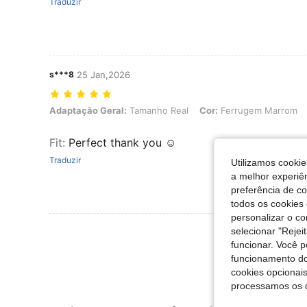
Traduzir
s***8
25 Jan,2026
Adaptação Geral: Tamanho Real, Cor: Ferrugem Marrom, Tamanho:
Adaptação Geral:
Tamanho Real
Cor:
Ferrugem Marrom
Fit
:
Perfect thank you ☺️
Traduzir
Utilizamos cookie
a melhor experiên
preferência de c
todos os cookies 
personalizar o c
Ver Mais Ava
selecionar "Rejei
funcionar. Você 
funcionamento do
cookies opcionai
processamos os 