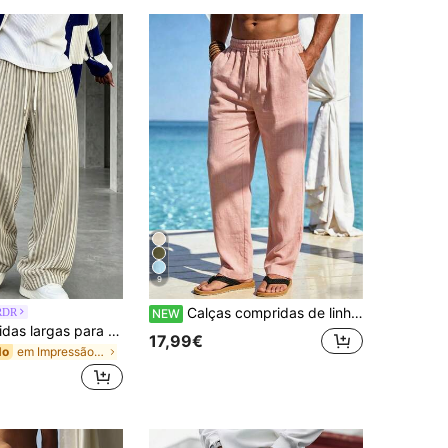
9
Calças compridas de linho para homem, casuais, minimalistas, cor lisa, rosa, com bolso e cordão, confortáveis e largas, adequadas para primavera, verão, outono e inverno
RDR
NEW
Calças compridas largas para homem GRDR de verão, às riscas, com cintura elástica, cordão, casuais, soltas e fluidas, estilo lazy
17,99€
em Impressão completa Calças masculinas
do