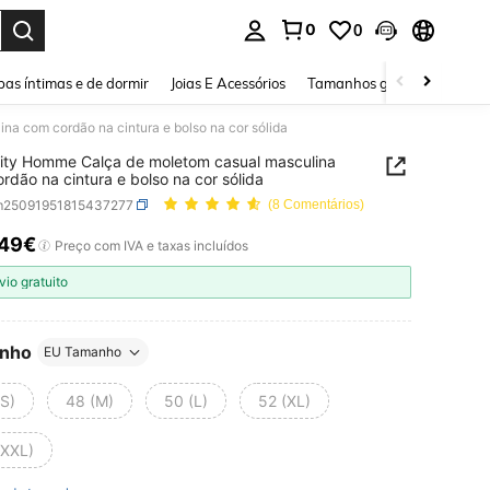
0
0
ar. Press Enter to select.
as íntimas e de dormir
Joias E Acessórios
Tamanhos grandes
Sapa
a com cordão na cintura e bolso na cor sólida
ity Homme Calça de moletom casual masculina
rdão na cintura e bolso na cor sólida
m25091951815437277
(8 Comentários)
,49€
ICE AND AVAILABILITY
Preço com IVA e taxas incluídos
vio gratuito
nho
EU Tamanho
(S)
48 (M)
50 (L)
52 (XL)
(XXL)