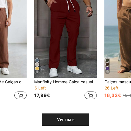
10
12
Manfinity Hypemode Calças compridas casuais masculinas de corte folgado
Manfinity Homme Calça casual masculina com cordão na cintura e bolso, calça de ginástica versátil, outono
6 Left
26 Left
17,99€
16,33€
16,
Ver mais