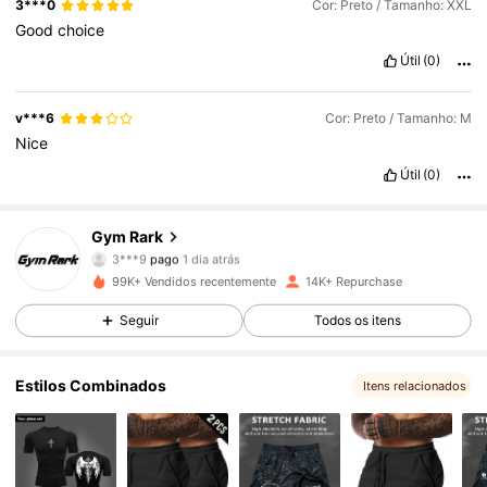
3***0
Cor: Preto / Tamanho: XXL
Good
choice
Útil
(0)
v***6
Cor: Preto / Tamanho: M
Nice
Útil
(0)
Gym Rark
5.2K Seguidores
4,69
3***9
pago
1 dia atrás
j***6
seguiu
21 horas atrás
99K+ Vendidos recentemente
14K+ Repurchase
5.2K Seguidores
4,69
Seguir
Todos os itens
5.2K Seguidores
4,69
Estilos Combinados
Itens relacionados
5.2K Seguidores
4,69