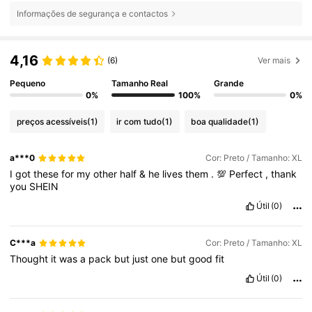
Informações de segurança e contactos
4,16
(6)
Ver mais
Pequeno
Tamanho Real
Grande
0%
100%
0%
preços acessíveis
(1)
ir com tudo
(1)
boa qualidade
(1)
a***0
Cor: Preto / Tamanho: XL
I
got
these
for
my
other
half
&
he
lives
them
.
💯
Perfect
,
thank
you
SHEIN
Útil
(0)
C***a
Cor: Preto / Tamanho: XL
Thought
it
was
a
pack
but
just
one
but
good
fit
Útil
(0)