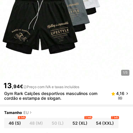
1/5
13
,94€
Preço com IVA e taxas incluídos
Gym Rark Calções desportivos masculinos com
4,16
cordão e estampa de slogan.
(6)
Tamanho
EU
6 left
5 left
7 left
46
(S)
48
(M)
50
(L)
52
(XL)
54
(XXL)