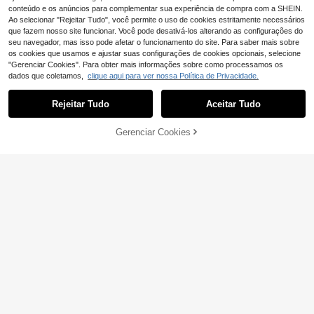
conteúdo e os anúncios para complementar sua experiência de compra com a SHEIN.
Ao selecionar "Rejeitar Tudo", você permite o uso de cookies estritamente necessários
que fazem nosso site funcionar. Você pode desativá-los alterando as configurações do
seu navegador, mas isso pode afetar o funcionamento do site. Para saber mais sobre
os cookies que usamos e ajustar suas configurações de cookies opcionais, selecione
"Gerenciar Cookies". Para obter mais informações sobre como processamos os
dados que coletamos,
clique aqui para ver nossa Política de Privacidade.
Rejeitar Tudo
Aceitar Tudo
27
Gerenciar Cookies
ADICIONAR AO CARRINHO
Gym Rark Calções casuais de hom
em Manfinity EMRG com estampad
10
Conjunto de 3 peças de calças de t
,99€
o de letras, calções de verão Flame
reino esportivas masculinas para ati
23
,85€
vidades ao ar livre, shorts elásticos
respiráveis de secagem rápida para
corrida e academia.