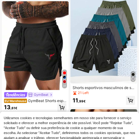
31
Shorts esportivos masculinos de se
cagem rápida e respiráveis, shorts c
21 Left
GymBeat
asuais para fitness e corrida, dispon
11
GymBeat Shorts espo
íveis em várias cores, incluindo pret
EU Warehouse
,99€
rtivos masculinos com estampa de t
o para o verão.
13
,61€
ouro, cordão na cintura e bolso com
zíper, ideais para academia.
Utilizamos cookies e tecnologias semelhantes em nosso site para fornecer o serviço
solicitado e oferecer a melhor experiência de site possível. Você pode "Rejeitar Tudo",
"Aceitar Tudo" ou definir sua preferência de cookie a qualquer momento de sua
escolha. Ao selecionar "Aceitar Tudo", definiremos todos os cookies opcionais, que nos
ajudam a analisar o tráfego, oferecer funcionalidade aprimorada e personalizar o