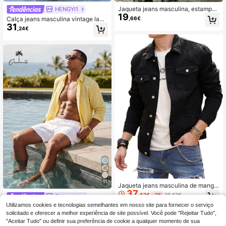
Jaqueta jeans masculina, estampa
HENGYI1
19
de grafite de rua com tinta spray br
Calça jeans masculina vintage lava
,66€
anca, estilo retrô com lavagem esp
31
da, de perna larga e corte reto, estil
,24€
ecial e mangas compridas, ideal par
o streetwear americano retrô Y2K, i
a uso casual no dia a dia.
deal para presentear namorado ou
marido.
11
Jaqueta jeans masculina de manga
37
comprida, estilo coreano moderno e
,62€
-2%
38,63€
Ocevento
casual, perfeita para o outono.
Utilizamos cookies e tecnologias semelhantes em nosso site para fornecer o serviço
Ocevento Camisa cas
EU Warehouse
18
ual de manga comprida amarela par
solicitado e oferecer a melhor experiência de site possível. Você pode "Rejeitar Tudo",
,99€
a homem, com botões, estilo praia d
"Aceitar Tudo" ou definir sua preferência de cookie a qualquer momento de sua