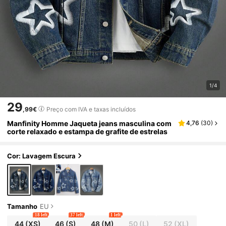
1/4
29
,99€
Preço com IVA e taxas incluídos
Manfinity Homme Jaqueta jeans masculina com
4,76
(
30
)
corte relaxado e estampa de grafite de estrelas
Cor: Lavagem Escura
Tamanho
EU
18 left
37 left
1 left
44
(XS)
46
(S)
48
(M)
50
(L)
52
(XL)