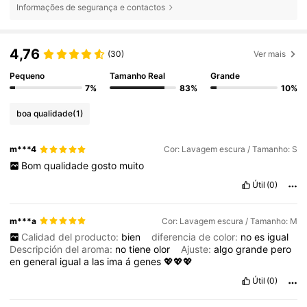
Informações de segurança e contactos
4,76
(30)
Ver mais
Pequeno
Tamanho Real
Grande
7%
83%
10%
boa qualidade
(1)
m***4
Cor: Lavagem escura / Tamanho: S
Bom
qualidade
gosto
muito
Útil
(0)
m***a
Cor: Lavagem escura / Tamanho: M
Calidad del producto:
bien
diferencia de color:
no
es
igual
Descripción del aroma:
no
tiene
olor
Ajuste:
algo
grande
pero
en
general
igual
a
las
ima
á
genes
💖💖💖
Útil
(0)