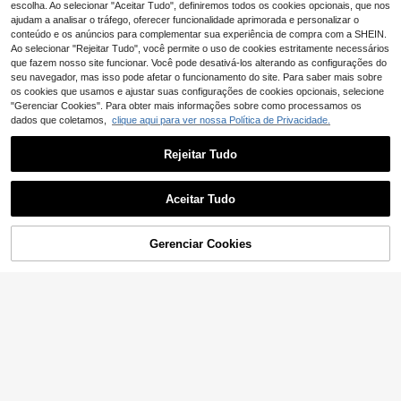
e verão, leve, com gola, perfeita par
escolha. Ao selecionar "Aceitar Tudo", definiremos todos os cookies opcionais, que nos
a férias
ajudam a analisar o tráfego, oferecer funcionalidade aprimorada e personalizar o
conteúdo e os anúncios para complementar sua experiência de compra com a SHEIN.
Ao selecionar "Rejeitar Tudo", você permite o uso de cookies estritamente necessários
que fazem nosso site funcionar. Você pode desativá-los alterando as configurações do
seu navegador, mas isso pode afetar o funcionamento do site. Para saber mais sobre
os cookies que usamos e ajustar suas configurações de cookies opcionais, selecione
"Gerenciar Cookies". Para obter mais informações sobre como processamos os
dados que coletamos,
clique aqui para ver nossa Política de Privacidade.
Rejeitar Tudo
Aceitar Tudo
Gerenciar Cookies
ADICIONAR AO CARRINHO