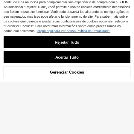
conteúdo e os anúncios para complementar sua experiência de compra com a SHEIN.
Ao selecionar "Rejeitar Tudo", você permite o uso de cookies estritamente necessários
que fazem nosso site funcionar. Você pode desativá-los alterando as configurações do
seu navegador, mas isso pode afetar o funcionamento do site. Para saber mais sobre
os cookies que usamos e ajustar suas configurações de cookies opcionais, selecione
"Gerenciar Cookies". Para obter mais informações sobre como processamos os
dados que coletamos,
clique aqui para ver nossa Política de Privacidade.
Rejeitar Tudo
Aceitar Tudo
Gerenciar Cookies
ADICIONAR AO CARRINHO
8
18
Genlund Camisa casu
EU Warehouse
Manfinity Mode
al masculina de manga curta com e
#1 Mais Vendido
em Alongamento médio Tops masculinos
Manfinity Mode Cami
EU Warehouse
stampa floral verde em crochê e tex
sa casual de manga comprida com
15
15
tura de tricô. Com fechamento front
,99€
,28€
bolso liso para homem, outono, rosa
al por botões e um toque francês el
bebé, elegante formal de negócios
egante e romântico, esta camisa ca
para outono, cerimónia
sual de manga curta com estampa f
loral é perfeita para férias. Ideal par
a ocasiões tropicais, com estampas
exclusivas, camisas amarelas e retr
ô. Perfeita para o verão.