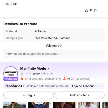
tres
bien
Útil
(0)
Detalhes Do Produto
Material:
Poliéster
Composição:
95% Poliéster, 5% Elastane
Veja mais
Informações de segurança e contactos
252K Seguidores
4,80
Manfinity Mode
m***r
pago
1 dia atrás
p***f
seguiu
2 horas atrás
1.4M Vendidos recentemente
950K Repurchase
252K Seguidores
4,80
Esta loja é selecionada como um
「Loja de Tendências」
Seguir
Todos os itens
252K Seguidores
4,80