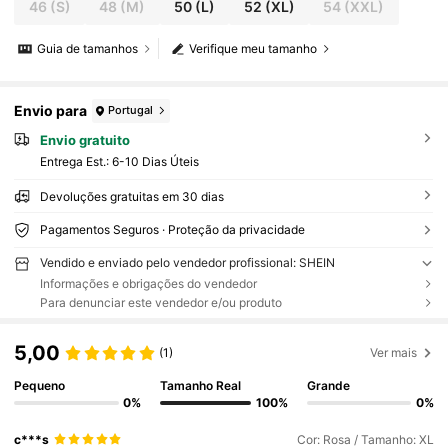
46
(S)
48
(M)
50
(L)
52
(XL)
54
(XXL)
Guia de tamanhos
Verifique meu tamanho
Envio para
Portugal
Envio gratuito
Entrega Est.:
6-10 Dias Úteis
Devoluções gratuitas em 30 dias
Pagamentos Seguros · Proteção da privacidade
Vendido e enviado pelo vendedor profissional: SHEIN
Informações e obrigações do vendedor
Para denunciar este vendedor e/ou produto
5,00
(1)
Ver mais
Pequeno
Tamanho Real
Grande
0%
100%
0%
c***s
Cor: Rosa / Tamanho: XL