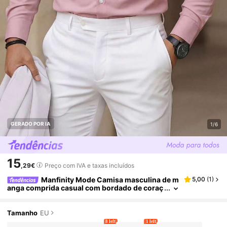
GERADO POR IA
1/6
15
,29€
Preço com IVA e taxas incluídos
Manfinity Mode Camisa masculina de m
5,00
(
1
)
anga comprida casual com bordado de coraç
ão e botões frontais para o verão.
Tamanho
EU
8 left
1 left