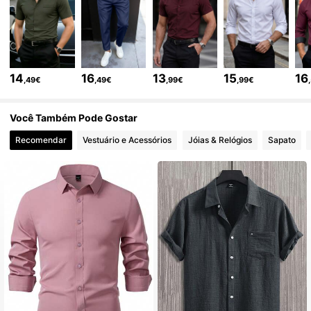
252K Seguidores
4,80
252K Seguidores
4,80
14
16
13
15
16
,49€
,49€
,99€
,99€
252K Seguidores
4,80
Você Também Pode Gostar
Recomendar
Vestuário e Acessórios
Jóias & Relógios
Sapato
252K Seguidores
4,80
252K Seguidores
4,80
252K Seguidores
4,80
252K Seguidores
4,80